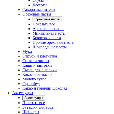
Соусы
Десерты
Сахарозаменители
Ореховые пасты
Ореховые пасты
Показать все
Арахисовая паста
Миндальная паста
Кокосовая паста
Прочие ореховые пасты
Шоколадные пасты
Мука
Отруби и клетчатка
Снеки и чипсы
Каши и завтраки
Смеси для выпечки
Кокосовое масло
Молоко сухое
Суперфуд
Какао и горячий шоколад
Аксессуары
Аксессуары
Показать все
Бутылки для воды
Шейкеры