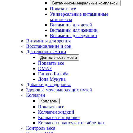
Витаминно-минеральные комплексы
Показать все
Универсальные витаминные
комплексы
Витамины для детей
Витамины для женщин
Витамины для мужчин
Витамины для зрения
Восстановление и сон
Деятельность мозга
Деятельность мозга
Показать все
DMAE
Гинкго Билоба
Допа Мукуна
Добавки для здоровья
Здоровье мочевыводящих путей
Коллаген
Коллаген
Показать все
Коллаген жидкий
Коллаген в порошке
Коллаген в капсулах и таблетках
Контроль веса