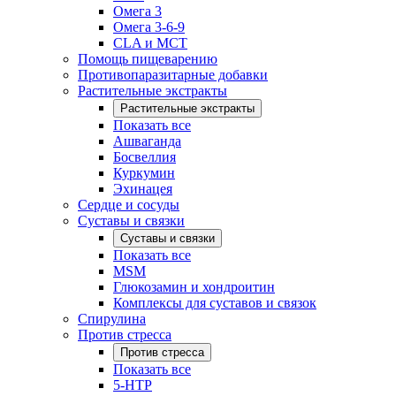
Омега 3
Омега 3-6-9
CLA и MCT
Помощь пищеварению
Противопаразитарные добавки
Растительные экстракты
Растительные экстракты
Показать все
Ашваганда
Босвеллия
Куркумин
Эхинацея
Сердце и сосуды
Суставы и связки
Суставы и связки
Показать все
MSM
Глюкозамин и хондроитин
Комплексы для суставов и связок
Спирулина
Против стресса
Против стресса
Показать все
5-HTP