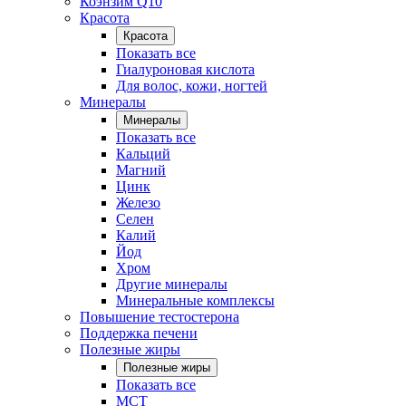
Коэнзим Q10
Красота
Красота
Показать все
Гиалуроновая кислота
Для волос, кожи, ногтей
Минералы
Минералы
Показать все
Кальций
Магний
Цинк
Железо
Селен
Калий
Йод
Хром
Другие минералы
Минеральные комплексы
Повышение тестостерона
Поддержка печени
Полезные жиры
Полезные жиры
Показать все
MCT