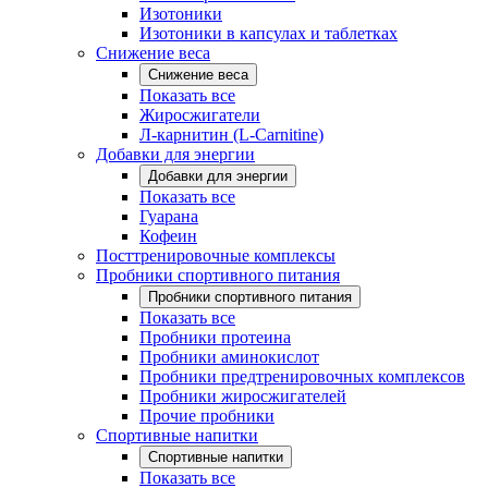
Изотоники
Изотоники в капсулах и таблетках
Снижение веса
Снижение веса
Показать все
Жиросжигатели
Л-карнитин (L-Carnitine)
Добавки для энергии
Добавки для энергии
Показать все
Гуарана
Кофеин
Посттренировочные комплексы
Пробники спортивного питания
Пробники спортивного питания
Показать все
Пробники протеина
Пробники аминокислот
Пробники предтренировочных комплексов
Пробники жиросжигателей
Прочие пробники
Спортивные напитки
Спортивные напитки
Показать все