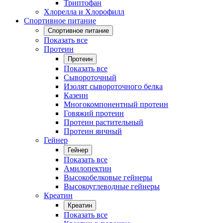
Триптофан
Хлорелла и Хлорофилл
Спортивное питание
Спортивное питание
Показать все
Протеин
Протеин
Показать все
Сывороточный
Изолят сывороточного белка
Казеин
Многокомпонентный протеин
Говяжий протеин
Протеин растительный
Протеин яичный
Гейнер
Гейнер
Показать все
Амилопектин
Высокобелковые гейнеры
Высокоуглеводные гейнеры
Креатин
Креатин
Показать все