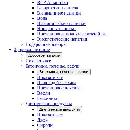
BCAA напитки
L-карнитин напиток
Витаминные напитки
Вода
Изотонические напитки
Ноотропы напитки
Протеиновые молочные коктейли
Энергетические напитки
Подарочные наборы
Здоровое питание
Здоровое питание
Показать все
Батончики, печенье, вафли
Батончики, печенье, вафли
Показать все
Шоколад без сахара
Протеиновое печенье
Вафли
Батончики
Диетические продукты
Диетические продукты
Показать все
Джем
Сиропы