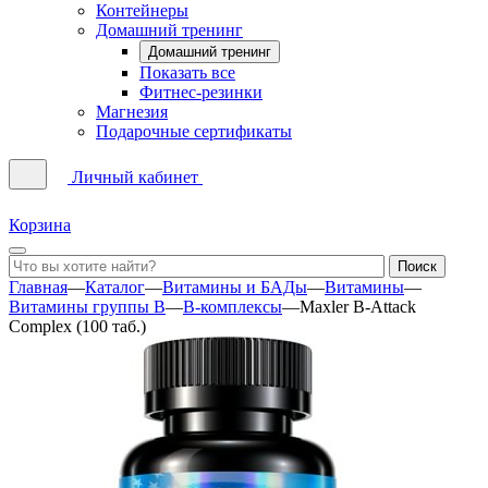
Контейнеры
Домашний тренинг
Домашний тренинг
Показать все
Фитнес-резинки
Магнезия
Подарочные сертификаты
Личный кабинет
Корзина
Главная
—
Каталог
—
Витамины и БАДы
—
Витамины
—
Витамины группы B
—
B-комплексы
—
Maxler B-Attack
Complex (100 таб.)