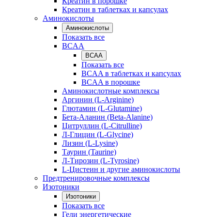
Креатин в порошке
Креатин в таблетках и капсулах
Аминокислоты
Аминокислоты
Показать все
BCAA
BCAA
Показать все
BCAA в таблетках и капсулах
BCAA в порошке
Аминокислотные комплексы
Аргинин (L-Arginine)
Глютамин (L-Glutamine)
Бета-Аланин (Beta-Alanine)
Цитруллин (L-Citrulline)
Л-Глицин (L-Glycine)
Лизин (L-Lysine)
Таурин (Taurine)
Л-Тирозин (L-Tyrosine)
L-Цистеин и другие аминокислоты
Предтренировочные комплексы
Изотоники
Изотоники
Показать все
Гели энергетические