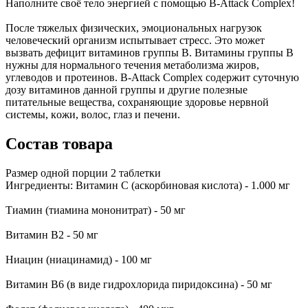
Наполните своё тело энергией с помощью B-Attack Complex!
После тяжелых физических, эмоциональных нагрузок
человеческий организм испытывает стресс. Это может
вызвать дефицит витаминов группы B. Витамины группы В
нужны для нормального течения метаболизма жиров,
углеводов и протеинов. B-Attack Complex содержит суточную
дозу витаминов данной группы и другие полезные
питательные вещества, сохраняющие здоровье нервной
системы, кoжи, волос, глаз и печени.
Состав товара
Размер одной порции
2
таблетки
Ингредиенты:
Витамин С (аскорбиновая кислота) - 1.000 мг
Тиамин (тиамина мононитрат) - 50 мг
Витамин В2 - 50 мг
Ниацин (ниацинамид) - 100 мг
Витамин В6 (в виде гидрохлорида пиридоксина) - 50 мг