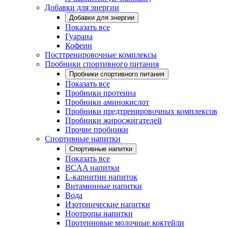
Добавки для энергии
Добавки для энергии
Показать все
Гуарана
Кофеин
Посттренировочные комплексы
Пробники спортивного питания
Пробники спортивного питания
Показать все
Пробники протеина
Пробники аминокислот
Пробники предтренировочных комплексов
Пробники жиросжигателей
Прочие пробники
Спортивные напитки
Спортивные напитки
Показать все
BCAA напитки
L-карнитин напиток
Витаминные напитки
Вода
Изотонические напитки
Ноотропы напитки
Протеиновые молочные коктейли