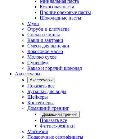
Миндальная паста
Кокосовая паста
Прочие ореховые пасты
Шоколадные пасты
Мука
Отруби и клетчатка
Снеки и чипсы
Каши и завтраки
Смеси для выпечки
Кокосовое масло
Молоко сухое
Суперфуд
Какао и горячий шоколад
Аксессуары
Аксессуары
Показать все
Бутылки для воды
Шейкеры
Контейнеры
Домашний тренинг
Домашний тренинг
Показать все
Фитнес-резинки
Магнезия
Подарочные сертификаты