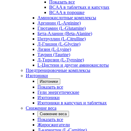
Показать все
BCAA в таблетках и капсулах
BCAA в порошке
Аминокислотные комплексы
Аргинин (L-Arginine)
Глютамин (L-Glutamine)
Бета-Аланин (Beta-Alanine)
Цитруллин (L-Citrulline)
Л-Глицин (L-Glycine)
Лизин (L-Lysine)
Таурин (Taurine)
Л-Тирозин (L-Tyrosine)
L-Цистеин и другие аминокислоты
Предтренировочные комплексы
Изотоники
Изотоники
Показать все
Гели энергетические
Изотоники
Изотоники в капсулах и таблетках
Снижение веса
Снижение веса
Показать все
Жиросжигатели
Л-карнитин (L-Carnitine)