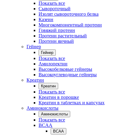
Показать все
Сывороточный
Изолят сывороточного белка
Казеин
Многокомпонентный протеин
Говяжий протеин
Протеин растительный
Протеин яичный
Гейнер
Гейнер
Показать все
Амилопектин
Высокобелковые гейнеры
Высокоуглеводные гейнеры
Креатин
Креатин
Показать все
Креатин в порошке
Креатин в таблетках и капсулах
Аминокислоты
Аминокислоты
Показать все
BCAA
BCAA