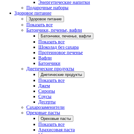
Энергетические напитки
Подарочные наборы
Здоровое питание
Здоровое питание
Показать все
Батончики, печенье, вафли
Батончики, печенье, вафли
Показать все
Шоколад без сахара
Протеиновое печенье
Вафли
Батончики
Диетические продукты
Диетические продукты
Показать все
Джем
Сиропы
Соусы
Десерты
Сахарозаменители
Ореховые пасты
Ореховые пасты
Показать все
Арахисовая паста