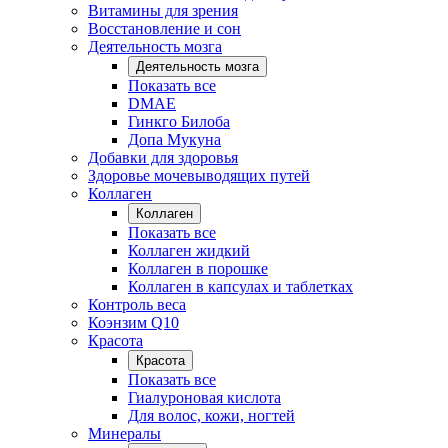
Витамины для зрения
Восстановление и сон
Деятельность мозга
Деятельность мозга
Показать все
DMAE
Гинкго Билоба
Допа Мукуна
Добавки для здоровья
Здоровье мочевыводящих путей
Коллаген
Коллаген
Показать все
Коллаген жидкий
Коллаген в порошке
Коллаген в капсулах и таблетках
Контроль веса
Коэнзим Q10
Красота
Красота
Показать все
Гиалуроновая кислота
Для волос, кожи, ногтей
Минералы