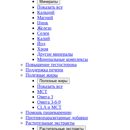
Минералы
Показать все
Кальций
Магний
Цинк
Железо
Селен
Калий
Йод
Хром
Другие минералы
Минеральные комплексы
Повышение тестостерона
Поддержка печени
Полезные жиры
Полезные жиры
Показать все
MCT
Омега 3
Омега 3-6-9
CLA и MCT
Помощь пищеварению
Противопаразитарные добавки
Растительные экстракты
Растительные экстракты