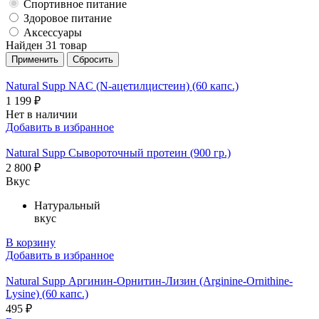
Спортивное питание
Здоровое питание
Аксессуары
Найден 31 товар
Natural Supp NAC (N-ацетилцистеин) (60 капс.)
1 199 ₽
Нет в наличии
Добавить в избранное
Natural Supp Сывороточный протеин (900 гр.)
2 800 ₽
Вкус
Натуральный
вкус
В корзину
Добавить в избранное
Natural Supp Аргинин-Орнитин-Лизин (Arginine-Ornithine-
Lysine) (60 капс.)
495 ₽