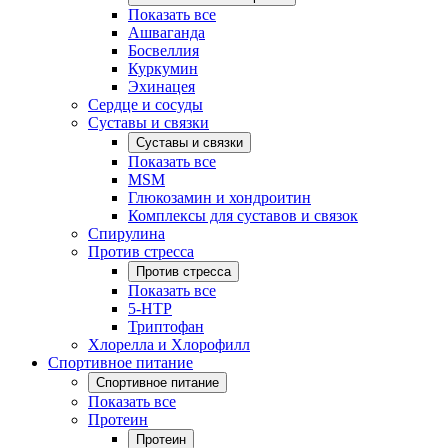
Показать все
Ашваганда
Босвеллия
Куркумин
Эхинацея
Сердце и сосуды
Суставы и связки
Суставы и связки
Показать все
MSM
Глюкозамин и хондроитин
Комплексы для суставов и связок
Спирулина
Против стресса
Против стресса
Показать все
5-HTP
Триптофан
Хлорелла и Хлорофилл
Спортивное питание
Спортивное питание
Показать все
Протеин
Протеин