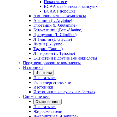
Показать все
BCAA в таблетках и капсулах
BCAA в порошке
Аминокислотные комплексы
Аргинин (L-Arginine)
Глютамин (L-Glutamine)
Бета-Аланин (Beta-Alanine)
Цитруллин (L-Citrulline)
Л-Глицин (L-Glycine)
Лизин (L-Lysine)
Таурин (Taurine)
Л-Тирозин (L-Tyrosine)
L-Цистеин и другие аминокислоты
Предтренировочные комплексы
Изотоники
Изотоники
Показать все
Гели энергетические
Изотоники
Изотоники в капсулах и таблетках
Снижение веса
Снижение веса
Показать все
Жиросжигатели
Л-карнитин (L-Carnitine)