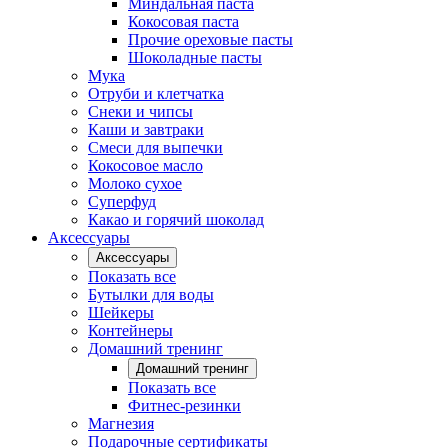
Миндальная паста
Кокосовая паста
Прочие ореховые пасты
Шоколадные пасты
Мука
Отруби и клетчатка
Снеки и чипсы
Каши и завтраки
Смеси для выпечки
Кокосовое масло
Молоко сухое
Суперфуд
Какао и горячий шоколад
Аксессуары
Аксессуары
Показать все
Бутылки для воды
Шейкеры
Контейнеры
Домашний тренинг
Домашний тренинг
Показать все
Фитнес-резинки
Магнезия
Подарочные сертификаты