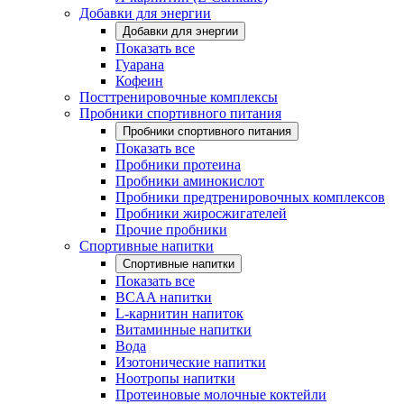
Добавки для энергии
Добавки для энергии
Показать все
Гуарана
Кофеин
Посттренировочные комплексы
Пробники спортивного питания
Пробники спортивного питания
Показать все
Пробники протеина
Пробники аминокислот
Пробники предтренировочных комплексов
Пробники жиросжигателей
Прочие пробники
Спортивные напитки
Спортивные напитки
Показать все
BCAA напитки
L-карнитин напиток
Витаминные напитки
Вода
Изотонические напитки
Ноотропы напитки
Протеиновые молочные коктейли