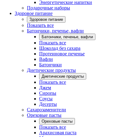
Энергетические напитки
Подарочные наборы
Здоровое питание
Здоровое питание
Показать все
Батончики, печенье, вафли
Батончики, печенье, вафли
Показать все
Шоколад без сахара
Протеиновое печенье
Вафли
Батончики
Диетические продукты
Диетические продукты
Показать все
Джем
Сиропы
Соусы
Десерты
Сахарозаменители
Ореховые пасты
Ореховые пасты
Показать все
Арахисовая паста