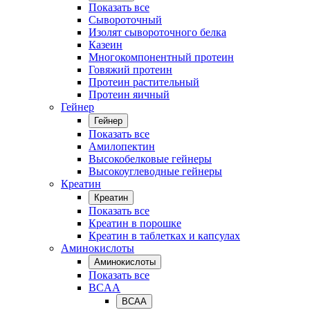
Показать все
Сывороточный
Изолят сывороточного белка
Казеин
Многокомпонентный протеин
Говяжий протеин
Протеин растительный
Протеин яичный
Гейнер
Гейнер
Показать все
Амилопектин
Высокобелковые гейнеры
Высокоуглеводные гейнеры
Креатин
Креатин
Показать все
Креатин в порошке
Креатин в таблетках и капсулах
Аминокислоты
Аминокислоты
Показать все
BCAA
BCAA