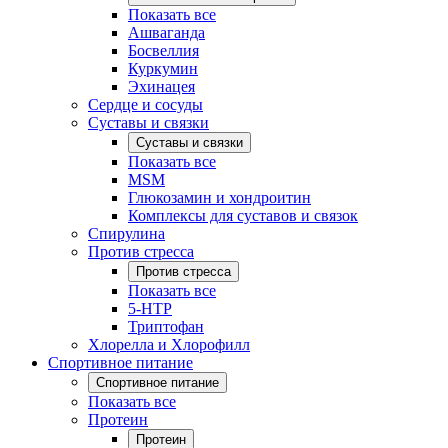
Показать все
Ашваганда
Босвеллия
Куркумин
Эхинацея
Сердце и сосуды
Суставы и связки
Суставы и связки
Показать все
MSM
Глюкозамин и хондроитин
Комплексы для суставов и связок
Спирулина
Против стресса
Против стресса
Показать все
5-HTP
Триптофан
Хлорелла и Хлорофилл
Спортивное питание
Спортивное питание
Показать все
Протеин
Протеин