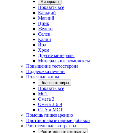
Минералы
Показать все
Кальций
Магний
Цинк
Железо
Селен
Калий
Йод
Хром
Другие минералы
Минеральные комплексы
Повышение тестостерона
Поддержка печени
Полезные жиры
Полезные жиры
Показать все
MCT
Омега 3
Омега 3-6-9
CLA и MCT
Помощь пищеварению
Противопаразитарные добавки
Растительные экстракты
Растительные экстракты