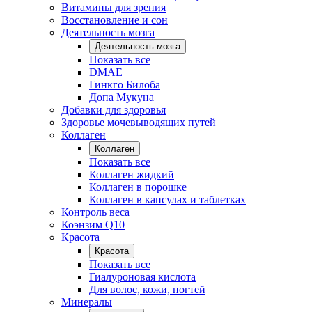
Витамины для зрения
Восстановление и сон
Деятельность мозга
Деятельность мозга
Показать все
DMAE
Гинкго Билоба
Допа Мукуна
Добавки для здоровья
Здоровье мочевыводящих путей
Коллаген
Коллаген
Показать все
Коллаген жидкий
Коллаген в порошке
Коллаген в капсулах и таблетках
Контроль веса
Коэнзим Q10
Красота
Красота
Показать все
Гиалуроновая кислота
Для волос, кожи, ногтей
Минералы