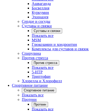
Ашваганда
Босвеллия
Куркумин
Эхинацея
Сердце и сосуды
Суставы и связки
Суставы и связки
Показать все
MSM
Глюкозамин и хондроитин
Комплексы для суставов и связок
Спирулина
Против стресса
Против стресса
Показать все
5-HTP
Триптофан
Хлорелла и Хлорофилл
Спортивное питание
Спортивное питание
Показать все
Протеин
Протеин
Показать все