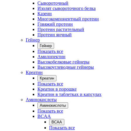
Сывороточный
Изолят сывороточного белка
Казеин
Многокомпонентный протеин
Говяжий протеин
Протеин растительный
Протеин яичный
Гейнер
Гейнер
Показать все
Амилопектин
Высокобелковые гейнеры
Высокоуглеводные гейнеры
Креатин
Креатин
Показать все
Креатин в порошке
Креатин в таблетках и капсулах
Аминокислоты
Аминокислоты
Показать все
BCAA
BCAA
Показать все