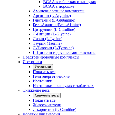
BCAA в таблетках и капсулах
BCAA в порошке
Аминокислотные комплексы
Аргинин (L-Arginine)
Глютамин (L-Glutamine)
Бета-Аланин (Beta-Alanine)
Цитруллин (L-Citrulline)
Л-Глицин (L-Glycine)
Лизин (L-Lysine)
Таурин (Taurine)
Л-Тирозин (L-Tyrosine)
L-Цистеин и другие аминокислоты
Предтренировочные комплексы
Изотоники
Изотоники
Показать все
Гели энергетические
Изотоники
Изотоники в капсулах и таблетках
Снижение веса
Снижение веса
Показать все
Жиросжигатели
Л-карнитин (L-Carnitine)
Добавки для энергии