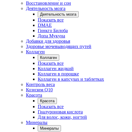
Восстановление и сон
Деятельность мозга
Деятельность мозга
Показать все
DMAE
Гинкго Билоба
Допа Мукуна
Добавки для здоровья
Здоровье мочевыводящих путей
Коллаген
Коллаген
Показать все
Коллаген жидкий
Коллаген в порошке
Коллаген в капсулах и таблетках
Контроль веса
Коэнзим Q10
Красота
Красота
Показать все
Гиалуроновая кислота
Для волос, кожи, ногтей
Минералы
Минералы