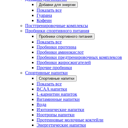
Добавки для энергии
Показать все
Гуарана
Кофеин
Посттренировочные комплексы
Пробники спортивного питания
Пробники спортивного питания
Показать все
Пробники протеина
Пробники аминокислот
Пробники предтренировочных комплексов
Пробники жиросжигателей
Прочие пробники
Спортивные напитки
Спортивные напитки
Показать все
BCAA напитки
L-карнитин напиток
Витаминные напитки
Вода
Изотонические напитки
Ноотропы напитки
Протеиновые молочные коктейли
Энергетические напитки