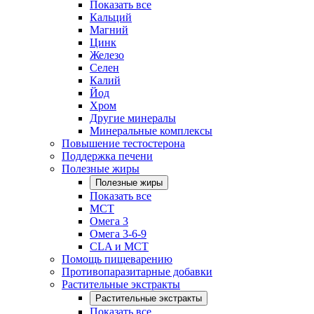
Показать все
Кальций
Магний
Цинк
Железо
Селен
Калий
Йод
Хром
Другие минералы
Минеральные комплексы
Повышение тестостерона
Поддержка печени
Полезные жиры
Полезные жиры
Показать все
MCT
Омега 3
Омега 3-6-9
CLA и MCT
Помощь пищеварению
Противопаразитарные добавки
Растительные экстракты
Растительные экстракты
Показать все