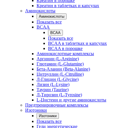
Креатин в порошке
Креатин в таблетках и капсулах
Аминокислоты
Аминокислоты
Показать все
BCAA
BCAA
Показать все
BCAA в таблетках и капсулах
BCAA в порошке
Аминокислотные комплексы
Аргинин (L-Arginine)
Глютамин (L-Glutamine)
Бета-Аланин (Beta-Alanine)
Цитруллин (L-Citrulline)
Л-Глицин (L-Glycine)
Лизин (L-Lysine)
Таурин (Taurine)
Л-Тирозин (L-Tyrosine)
L-Цистеин и другие аминокислоты
Предтренировочные комплексы
Изотоники
Изотоники
Показать все
Гели энергетические