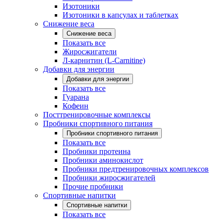
Изотоники
Изотоники в капсулах и таблетках
Снижение веса
Снижение веса
Показать все
Жиросжигатели
Л-карнитин (L-Carnitine)
Добавки для энергии
Добавки для энергии
Показать все
Гуарана
Кофеин
Посттренировочные комплексы
Пробники спортивного питания
Пробники спортивного питания
Показать все
Пробники протеина
Пробники аминокислот
Пробники предтренировочных комплексов
Пробники жиросжигателей
Прочие пробники
Спортивные напитки
Спортивные напитки
Показать все