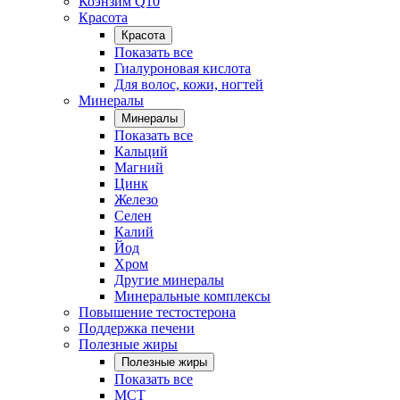
Коэнзим Q10
Красота
Красота
Показать все
Гиалуроновая кислота
Для волос, кожи, ногтей
Минералы
Минералы
Показать все
Кальций
Магний
Цинк
Железо
Селен
Калий
Йод
Хром
Другие минералы
Минеральные комплексы
Повышение тестостерона
Поддержка печени
Полезные жиры
Полезные жиры
Показать все
MCT