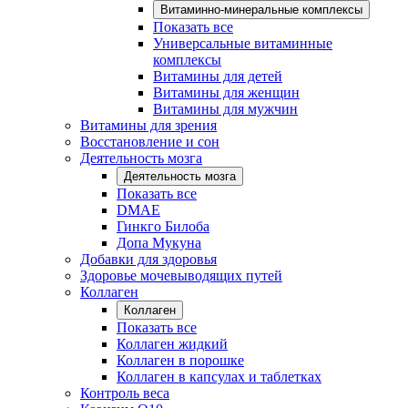
Витаминно-минеральные комплексы
Показать все
Универсальные витаминные
комплексы
Витамины для детей
Витамины для женщин
Витамины для мужчин
Витамины для зрения
Восстановление и сон
Деятельность мозга
Деятельность мозга
Показать все
DMAE
Гинкго Билоба
Допа Мукуна
Добавки для здоровья
Здоровье мочевыводящих путей
Коллаген
Коллаген
Показать все
Коллаген жидкий
Коллаген в порошке
Коллаген в капсулах и таблетках
Контроль веса