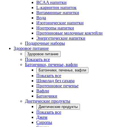
BCAA напитки
L-карнитин напиток
Витаминные напитки
Вода
Изотонические напитки
Ноотропы напитки
Протеиновые молочные коктейли
Энергетические напитки
Подарочные наборы
Здоровое питание
Здоровое питание
Показать все
Батончики, печенье, вафли
Батончики, печенье, вафли
Показать все
Шоколад без сахара
Протеиновое печенье
Вафли
Батончики
Диетические продукты
Диетические продукты
Показать все
Джем
Сиропы