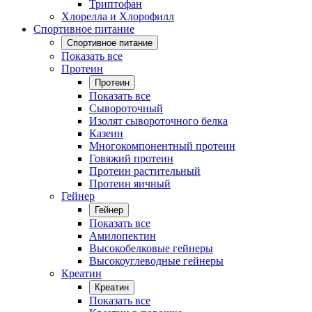
Триптофан
Хлорелла и Хлорофилл
Спортивное питание
Спортивное питание
Показать все
Протеин
Протеин
Показать все
Сывороточный
Изолят сывороточного белка
Казеин
Многокомпонентный протеин
Говяжий протеин
Протеин растительный
Протеин яичный
Гейнер
Гейнер
Показать все
Амилопектин
Высокобелковые гейнеры
Высокоуглеводные гейнеры
Креатин
Креатин
Показать все