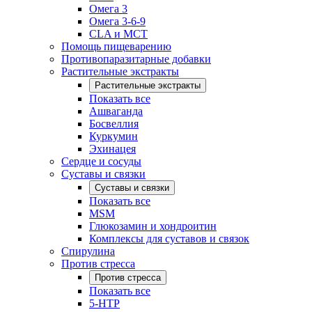
Омега 3
Омега 3-6-9
CLA и MCT
Помощь пищеварению
Противопаразитарные добавки
Растительные экстракты
Растительные экстракты
Показать все
Ашваганда
Босвеллия
Куркумин
Эхинацея
Сердце и сосуды
Суставы и связки
Суставы и связки
Показать все
MSM
Глюкозамин и хондроитин
Комплексы для суставов и связок
Спирулина
Против стресса
Против стресса
Показать все
5-HTP