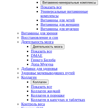
Витаминно-минеральные комплексы
Показать все
Универсальные витаминные
комплексы
Витамины для детей
Витамины для женщин
Витамины для мужчин
Витамины для зрения
Восстановление и сон
Деятельность мозга
Деятельность мозга
Показать все
DMAE
Гинкго Билоба
Допа Мукуна
Добавки для здоровья
Здоровье мочевыводящих путей
Коллаген
Коллаген
Показать все
Коллаген жидкий
Коллаген в порошке
Коллаген в капсулах и таблетках
Контроль веса