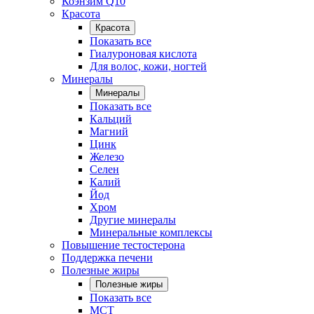
Коэнзим Q10
Красота
Красота
Показать все
Гиалуроновая кислота
Для волос, кожи, ногтей
Минералы
Минералы
Показать все
Кальций
Магний
Цинк
Железо
Селен
Калий
Йод
Хром
Другие минералы
Минеральные комплексы
Повышение тестостерона
Поддержка печени
Полезные жиры
Полезные жиры
Показать все
MCT