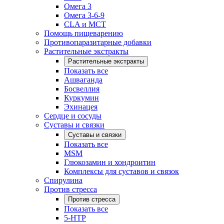
Омега 3
Омега 3-6-9
CLA и MCT
Помощь пищеварению
Противопаразитарные добавки
Растительные экстракты
Растительные экстракты
Показать все
Ашваганда
Босвеллия
Куркумин
Эхинацея
Сердце и сосуды
Суставы и связки
Суставы и связки
Показать все
MSM
Глюкозамин и хондроитин
Комплексы для суставов и связок
Спирулина
Против стресса
Против стресса
Показать все
5-HTP