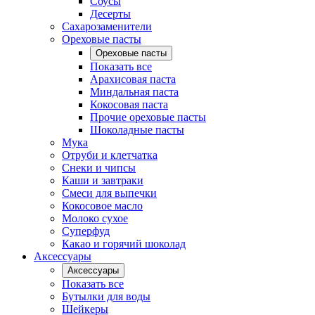
Соусы
Десерты
Сахарозаменители
Ореховые пасты
Ореховые пасты
Показать все
Арахисовая паста
Миндальная паста
Кокосовая паста
Прочие ореховые пасты
Шоколадные пасты
Мука
Отруби и клетчатка
Снеки и чипсы
Каши и завтраки
Смеси для выпечки
Кокосовое масло
Молоко сухое
Суперфуд
Какао и горячий шоколад
Аксессуары
Аксессуары
Показать все
Бутылки для воды
Шейкеры