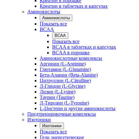
Креатин в порошке
Креатин в таблетках и капсулах
Аминокислоты
Аминокислоты
Показать все
BCAA
BCAA
Показать все
BCAA в таблетках и капсулах
BCAA в порошке
Аминокислотные комплексы
Аргинин (L-Arginine)
Глютамин (L-Glutamine)
Бета-Аланин (Beta-Alanine)
Цитруллин (L-Citrulline)
Л-Глицин (L-Glycine)
Лизин (L-Lysine)
Таурин (Taurine)
Л-Тирозин (L-Tyrosine)
L-Цистеин и другие аминокислоты
Предтренировочные комплексы
Изотоники
Изотоники
Показать все
Гели энергетические