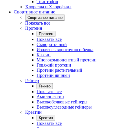
Триптофан
Хлорелла и Хлорофилл
Спортивное питание
Спортивное питание
Показать все
Протеин
Протеин
Показать все
Сывороточный
Изолят сывороточного белка
Казеин
Многокомпонентный протеин
Говяжий протеин
Протеин растительный
Протеин яичный
Гейнер
Гейнер
Показать все
Амилопектин
Высокобелковые гейнеры
Высокоуглеводные гейнеры
Креатин
Креатин
Показать все