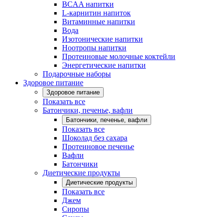
BCAA напитки
L-карнитин напиток
Витаминные напитки
Вода
Изотонические напитки
Ноотропы напитки
Протеиновые молочные коктейли
Энергетические напитки
Подарочные наборы
Здоровое питание
Здоровое питание
Показать все
Батончики, печенье, вафли
Батончики, печенье, вафли
Показать все
Шоколад без сахара
Протеиновое печенье
Вафли
Батончики
Диетические продукты
Диетические продукты
Показать все
Джем
Сиропы