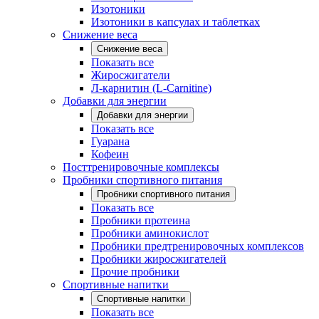
Изотоники
Изотоники в капсулах и таблетках
Снижение веса
Снижение веса
Показать все
Жиросжигатели
Л-карнитин (L-Carnitine)
Добавки для энергии
Добавки для энергии
Показать все
Гуарана
Кофеин
Посттренировочные комплексы
Пробники спортивного питания
Пробники спортивного питания
Показать все
Пробники протеина
Пробники аминокислот
Пробники предтренировочных комплексов
Пробники жиросжигателей
Прочие пробники
Спортивные напитки
Спортивные напитки
Показать все