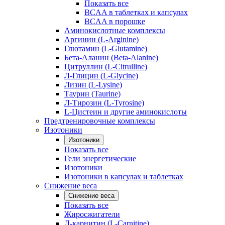
Показать все
BCAA в таблетках и капсулах
BCAA в порошке
Аминокислотные комплексы
Аргинин (L-Arginine)
Глютамин (L-Glutamine)
Бета-Аланин (Beta-Alanine)
Цитруллин (L-Citrulline)
Л-Глицин (L-Glycine)
Лизин (L-Lysine)
Таурин (Taurine)
Л-Тирозин (L-Tyrosine)
L-Цистеин и другие аминокислоты
Предтренировочные комплексы
Изотоники
Изотоники
Показать все
Гели энергетические
Изотоники
Изотоники в капсулах и таблетках
Снижение веса
Снижение веса
Показать все
Жиросжигатели
Л-карнитин (L-Carnitine)