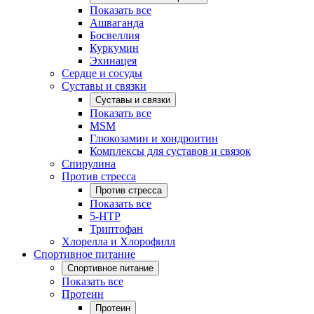
Показать все
Ашваганда
Босвеллия
Куркумин
Эхинацея
Сердце и сосуды
Суставы и связки
Суставы и связки
Показать все
MSM
Глюкозамин и хондроитин
Комплексы для суставов и связок
Спирулина
Против стресса
Против стресса
Показать все
5-HTP
Триптофан
Хлорелла и Хлорофилл
Спортивное питание
Спортивное питание
Показать все
Протеин
Протеин