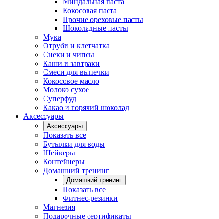
Миндальная паста
Кокосовая паста
Прочие ореховые пасты
Шоколадные пасты
Мука
Отруби и клетчатка
Снеки и чипсы
Каши и завтраки
Смеси для выпечки
Кокосовое масло
Молоко сухое
Суперфуд
Какао и горячий шоколад
Аксессуары
Аксессуары
Показать все
Бутылки для воды
Шейкеры
Контейнеры
Домашний тренинг
Домашний тренинг
Показать все
Фитнес-резинки
Магнезия
Подарочные сертификаты