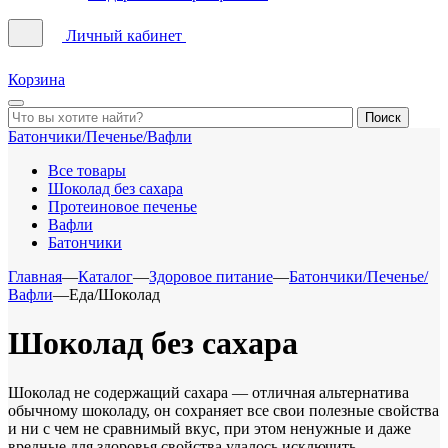
Личный кабинет
Корзина
Батончики/Печенье/Вафли
Все товары
Шоколад без сахара
Протеиновое печенье
Вафли
Батончики
Главная
—
Каталог
—
Здоровое питание
—
Батончики/Печенье/
Вафли
—
Еда/Шоколад
Шоколад без сахара
Шоколад не содержащий сахара — отличная альтернатива
обычному шоколаду, он сохраняет все свои полезные свойства
и ни с чем не сравнимый вкус, при этом ненужные и даже
вредные для здоровья свойства удалось исключить.