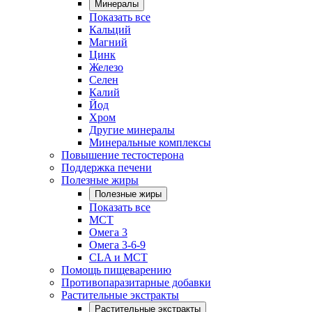
Минералы
Показать все
Кальций
Магний
Цинк
Железо
Селен
Калий
Йод
Хром
Другие минералы
Минеральные комплексы
Повышение тестостерона
Поддержка печени
Полезные жиры
Полезные жиры
Показать все
MCT
Омега 3
Омега 3-6-9
CLA и MCT
Помощь пищеварению
Противопаразитарные добавки
Растительные экстракты
Растительные экстракты