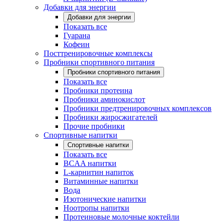
Добавки для энергии
Добавки для энергии
Показать все
Гуарана
Кофеин
Посттренировочные комплексы
Пробники спортивного питания
Пробники спортивного питания
Показать все
Пробники протеина
Пробники аминокислот
Пробники предтренировочных комплексов
Пробники жиросжигателей
Прочие пробники
Спортивные напитки
Спортивные напитки
Показать все
BCAA напитки
L-карнитин напиток
Витаминные напитки
Вода
Изотонические напитки
Ноотропы напитки
Протеиновые молочные коктейли