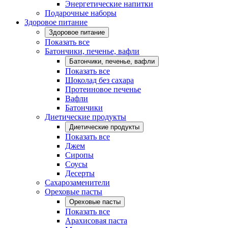
Энергетические напитки
Подарочные наборы
Здоровое питание
Здоровое питание
Показать все
Батончики, печенье, вафли
Батончики, печенье, вафли
Показать все
Шоколад без сахара
Протеиновое печенье
Вафли
Батончики
Диетические продукты
Диетические продукты
Показать все
Джем
Сиропы
Соусы
Десерты
Сахарозаменители
Ореховые пасты
Ореховые пасты
Показать все
Арахисовая паста