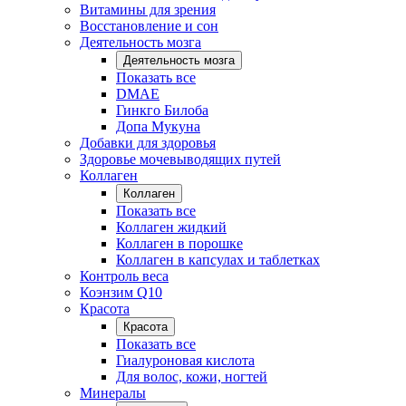
Витамины для зрения
Восстановление и сон
Деятельность мозга
Деятельность мозга
Показать все
DMAE
Гинкго Билоба
Допа Мукуна
Добавки для здоровья
Здоровье мочевыводящих путей
Коллаген
Коллаген
Показать все
Коллаген жидкий
Коллаген в порошке
Коллаген в капсулах и таблетках
Контроль веса
Коэнзим Q10
Красота
Красота
Показать все
Гиалуроновая кислота
Для волос, кожи, ногтей
Минералы