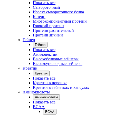
Показать все
Сывороточный
Изолят сывороточного белка
Казеин
Многокомпонентный протеин
Говяжий протеин
Протеин растительный
Протеин яичный
Гейнер
Гейнер
Показать все
Амилопектин
Высокобелковые гейнеры
Высокоуглеводные гейнеры
Креатин
Креатин
Показать все
Креатин в порошке
Креатин в таблетках и капсулах
Аминокислоты
Аминокислоты
Показать все
BCAA
BCAA