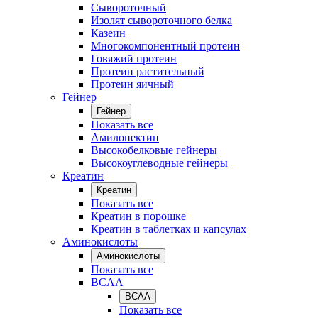
Сывороточный
Изолят сывороточного белка
Казеин
Многокомпонентный протеин
Говяжий протеин
Протеин растительный
Протеин яичный
Гейнер
Гейнер
Показать все
Амилопектин
Высокобелковые гейнеры
Высокоуглеводные гейнеры
Креатин
Креатин
Показать все
Креатин в порошке
Креатин в таблетках и капсулах
Аминокислоты
Аминокислоты
Показать все
BCAA
BCAA
Показать все