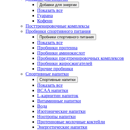
Добавки для энергии
Показать все
Гуарана
Кофеин
Посттренировочные комплексы
Пробники спортивного питания
Пробники спортивного питания
Показать все
Пробники протеина
Пробники аминокислот
Пробники предтренировочных комплексов
Пробники жиросжигателей
Прочие пробники
Спортивные напитки
Спортивные напитки
Показать все
BCAA напитки
L-карнитин напиток
Витаминные напитки
Вода
Изотонические напитки
Ноотропы напитки
Протеиновые молочные коктейли
Энергетические напитки