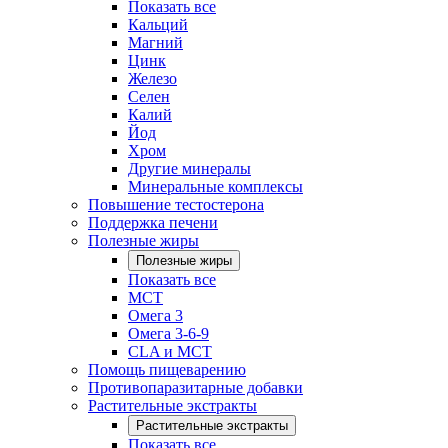
Показать все
Кальций
Магний
Цинк
Железо
Селен
Калий
Йод
Хром
Другие минералы
Минеральные комплексы
Повышение тестостерона
Поддержка печени
Полезные жиры
Полезные жиры
Показать все
MCT
Омега 3
Омега 3-6-9
CLA и MCT
Помощь пищеварению
Противопаразитарные добавки
Растительные экстракты
Растительные экстракты
Показать все