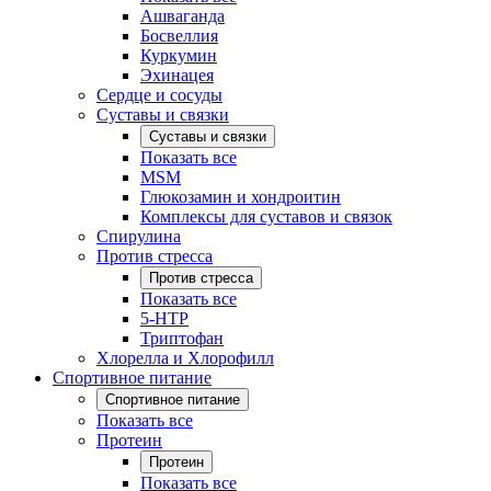
Ашваганда
Босвеллия
Куркумин
Эхинацея
Сердце и сосуды
Суставы и связки
Суставы и связки
Показать все
MSM
Глюкозамин и хондроитин
Комплексы для суставов и связок
Спирулина
Против стресса
Против стресса
Показать все
5-HTP
Триптофан
Хлорелла и Хлорофилл
Спортивное питание
Спортивное питание
Показать все
Протеин
Протеин
Показать все