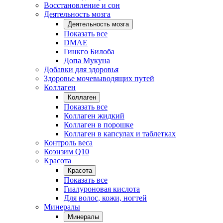
Восстановление и сон
Деятельность мозга
Деятельность мозга
Показать все
DMAE
Гинкго Билоба
Допа Мукуна
Добавки для здоровья
Здоровье мочевыводящих путей
Коллаген
Коллаген
Показать все
Коллаген жидкий
Коллаген в порошке
Коллаген в капсулах и таблетках
Контроль веса
Коэнзим Q10
Красота
Красота
Показать все
Гиалуроновая кислота
Для волос, кожи, ногтей
Минералы
Минералы