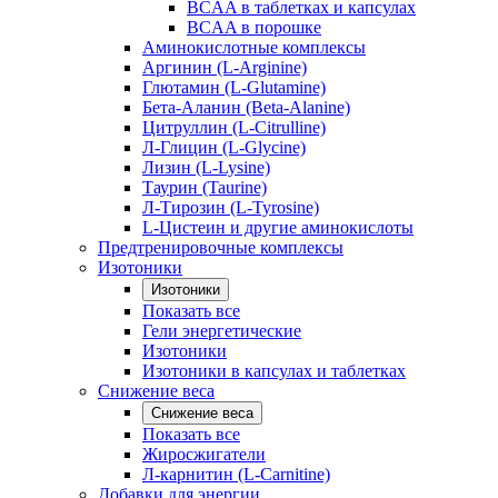
BCAA в таблетках и капсулах
BCAA в порошке
Аминокислотные комплексы
Аргинин (L-Arginine)
Глютамин (L-Glutamine)
Бета-Аланин (Beta-Alanine)
Цитруллин (L-Citrulline)
Л-Глицин (L-Glycine)
Лизин (L-Lysine)
Таурин (Taurine)
Л-Тирозин (L-Tyrosine)
L-Цистеин и другие аминокислоты
Предтренировочные комплексы
Изотоники
Изотоники
Показать все
Гели энергетические
Изотоники
Изотоники в капсулах и таблетках
Снижение веса
Снижение веса
Показать все
Жиросжигатели
Л-карнитин (L-Carnitine)
Добавки для энергии