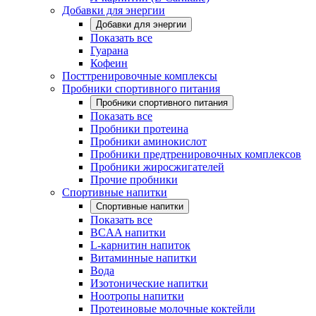
Добавки для энергии
Добавки для энергии
Показать все
Гуарана
Кофеин
Посттренировочные комплексы
Пробники спортивного питания
Пробники спортивного питания
Показать все
Пробники протеина
Пробники аминокислот
Пробники предтренировочных комплексов
Пробники жиросжигателей
Прочие пробники
Спортивные напитки
Спортивные напитки
Показать все
BCAA напитки
L-карнитин напиток
Витаминные напитки
Вода
Изотонические напитки
Ноотропы напитки
Протеиновые молочные коктейли