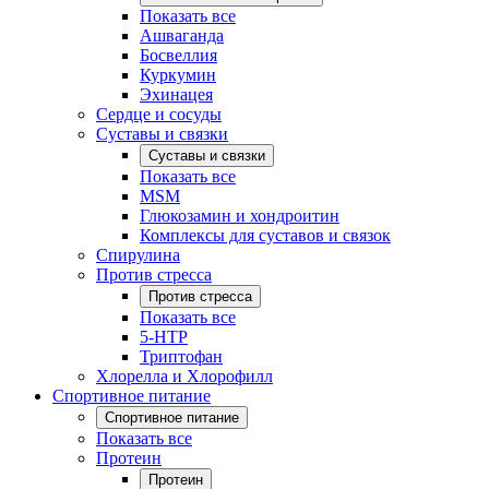
Показать все
Ашваганда
Босвеллия
Куркумин
Эхинацея
Сердце и сосуды
Суставы и связки
Суставы и связки
Показать все
MSM
Глюкозамин и хондроитин
Комплексы для суставов и связок
Спирулина
Против стресса
Против стресса
Показать все
5-HTP
Триптофан
Хлорелла и Хлорофилл
Спортивное питание
Спортивное питание
Показать все
Протеин
Протеин