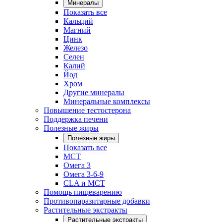
Минералы
Показать все
Кальций
Магний
Цинк
Железо
Селен
Калий
Йод
Хром
Другие минералы
Минеральные комплексы
Повышение тестостерона
Поддержка печени
Полезные жиры
Полезные жиры
Показать все
MCT
Омега 3
Омега 3-6-9
CLA и MCT
Помощь пищеварению
Противопаразитарные добавки
Растительные экстракты
Растительные экстракты