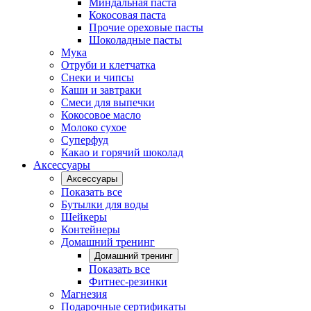
Миндальная паста
Кокосовая паста
Прочие ореховые пасты
Шоколадные пасты
Мука
Отруби и клетчатка
Снеки и чипсы
Каши и завтраки
Смеси для выпечки
Кокосовое масло
Молоко сухое
Суперфуд
Какао и горячий шоколад
Аксессуары
Аксессуары
Показать все
Бутылки для воды
Шейкеры
Контейнеры
Домашний тренинг
Домашний тренинг
Показать все
Фитнес-резинки
Магнезия
Подарочные сертификаты