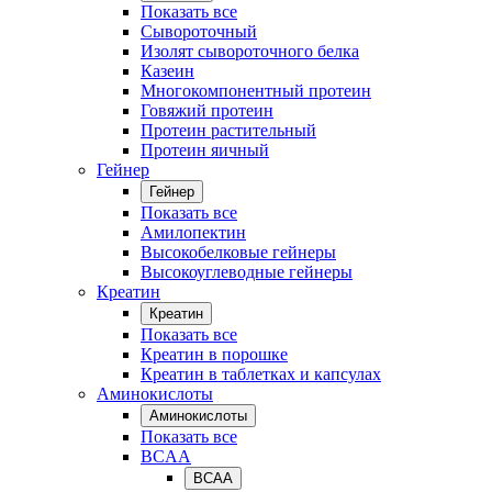
Показать все
Сывороточный
Изолят сывороточного белка
Казеин
Многокомпонентный протеин
Говяжий протеин
Протеин растительный
Протеин яичный
Гейнер
Гейнер
Показать все
Амилопектин
Высокобелковые гейнеры
Высокоуглеводные гейнеры
Креатин
Креатин
Показать все
Креатин в порошке
Креатин в таблетках и капсулах
Аминокислоты
Аминокислоты
Показать все
BCAA
BCAA