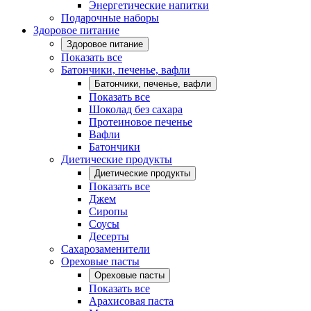
Энергетические напитки
Подарочные наборы
Здоровое питание
Здоровое питание
Показать все
Батончики, печенье, вафли
Батончики, печенье, вафли
Показать все
Шоколад без сахара
Протеиновое печенье
Вафли
Батончики
Диетические продукты
Диетические продукты
Показать все
Джем
Сиропы
Соусы
Десерты
Сахарозаменители
Ореховые пасты
Ореховые пасты
Показать все
Арахисовая паста