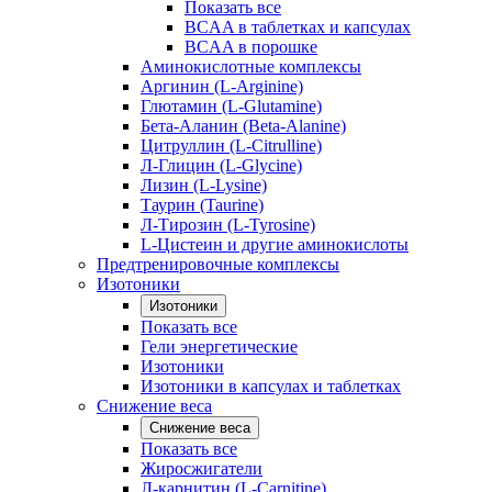
Показать все
BCAA в таблетках и капсулах
BCAA в порошке
Аминокислотные комплексы
Аргинин (L-Arginine)
Глютамин (L-Glutamine)
Бета-Аланин (Beta-Alanine)
Цитруллин (L-Citrulline)
Л-Глицин (L-Glycine)
Лизин (L-Lysine)
Таурин (Taurine)
Л-Тирозин (L-Tyrosine)
L-Цистеин и другие аминокислоты
Предтренировочные комплексы
Изотоники
Изотоники
Показать все
Гели энергетические
Изотоники
Изотоники в капсулах и таблетках
Снижение веса
Снижение веса
Показать все
Жиросжигатели
Л-карнитин (L-Carnitine)