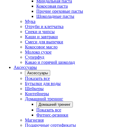
Миндальная паста
Кокосовая паста
Прочие ореховые пасты
Шоколадные пасты
Мука
Отруби и клетчатка
Снеки и чипсы
Каши и завтраки
Смеси для выпечки
Кокосовое масло
Молоко сухое
Суперфуд
Какао и горячий шоколад
Аксессуары
Аксессуары
Показать все
Бутылки для воды
Шейкеры
Контейнеры
Домашний тренинг
Домашний тренинг
Показать все
Фитнес-резинки
Магнезия
Подарочные сертификаты