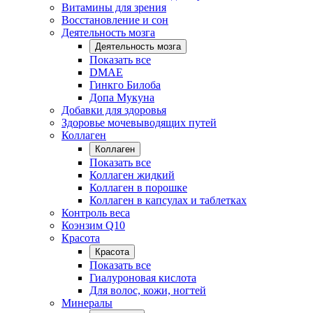
Витамины для зрения
Восстановление и сон
Деятельность мозга
Деятельность мозга
Показать все
DMAE
Гинкго Билоба
Допа Мукуна
Добавки для здоровья
Здоровье мочевыводящих путей
Коллаген
Коллаген
Показать все
Коллаген жидкий
Коллаген в порошке
Коллаген в капсулах и таблетках
Контроль веса
Коэнзим Q10
Красота
Красота
Показать все
Гиалуроновая кислота
Для волос, кожи, ногтей
Минералы