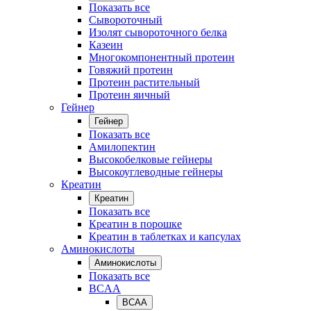
Показать все
Сывороточный
Изолят сывороточного белка
Казеин
Многокомпонентный протеин
Говяжий протеин
Протеин растительный
Протеин яичный
Гейнер
Гейнер
Показать все
Амилопектин
Высокобелковые гейнеры
Высокоуглеводные гейнеры
Креатин
Креатин
Показать все
Креатин в порошке
Креатин в таблетках и капсулах
Аминокислоты
Аминокислоты
Показать все
BCAA
BCAA