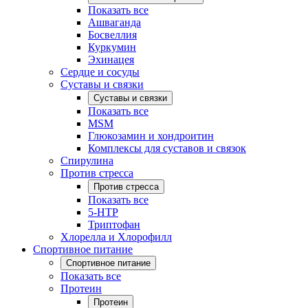
Показать все
Ашваганда
Босвеллия
Куркумин
Эхинацея
Сердце и сосуды
Суставы и связки
Суставы и связки
Показать все
MSM
Глюкозамин и хондроитин
Комплексы для суставов и связок
Спирулина
Против стресса
Против стресса
Показать все
5-HTP
Триптофан
Хлорелла и Хлорофилл
Спортивное питание
Спортивное питание
Показать все
Протеин
Протеин