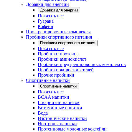
Добавки для энергии
Добавки для энергии
Показать все
Гуарана
Кофеин
Посттренировочные комплексы
Пробники спортивного питания
Пробники спортивного питания
Показать все
Пробники протеина
Пробники аминокислот
Пробники предтренировочных комплексов
Пробники жиросжигателей
Прочие пробники
Спортивные напитки
Спортивные напитки
Показать все
BCAA напитки
L-карнитин напиток
Витаминные напитки
Вода
Изотонические напитки
Ноотропы напитки
Протеиновые молочные коктейли