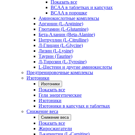
Показать все
BCAA в таблетках и капсулах
BCAA в порошке
Аминокислотные комплексы
Аргинин (L-Arginine)
Глютамин (L-Glutamine)
Бета-Аланин (Beta-Alanine)
Цитруллин (L-Citrulline)
Л-Глицин (L-Glycine)
Лизин (L-Lysine)
Таурин (Taurine)
Л-Тирозин (L-Tyrosine)
L-Цистеин и другие аминокислоты
Предтренировочные комплексы
Изотоники
Изотоники
Показать все
Гели энергетические
Изотоники
Изотоники в капсулах и таблетках
Снижение веса
Снижение веса
Показать все
Жиросжигатели
Л-карнитин (L-Carnitine)