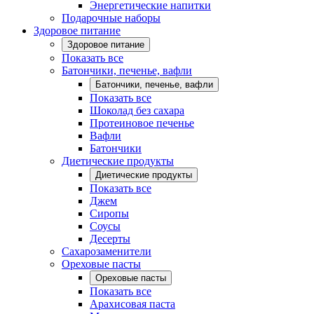
Энергетические напитки
Подарочные наборы
Здоровое питание
Здоровое питание
Показать все
Батончики, печенье, вафли
Батончики, печенье, вафли
Показать все
Шоколад без сахара
Протеиновое печенье
Вафли
Батончики
Диетические продукты
Диетические продукты
Показать все
Джем
Сиропы
Соусы
Десерты
Сахарозаменители
Ореховые пасты
Ореховые пасты
Показать все
Арахисовая паста