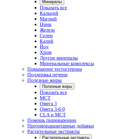
Минералы
Показать все
Кальций
Магний
Цинк
Железо
Селен
Калий
Йод
Хром
Другие минералы
Минеральные комплексы
Повышение тестостерона
Поддержка печени
Полезные жиры
Полезные жиры
Показать все
MCT
Омега 3
Омега 3-6-9
CLA и MCT
Помощь пищеварению
Противопаразитарные добавки
Растительные экстракты
Растительные экстракты