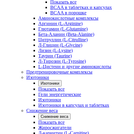
Показать все
BCAA в таблетках и капсулах
BCAA в порошке
Аминокислотные комплексы
Аргинин (L-Arginine)
Глютамин (L-Glutamine)
Бета-Аланин (Beta-Alanine)
Цитруллин (L-Citrulline)
Л-Глицин (L-Glycine)
Лизин (L-Lysine)
Таурин (Taurine)
Л-Тирозин (L-Tyrosine)
L-Цистеин и другие аминокислоты
Предтренировочные комплексы
Изотоники
Изотоники
Показать все
Гели энергетические
Изотоники
Изотоники в капсулах и таблетках
Снижение веса
Снижение веса
Показать все
Жиросжигатели
Л-карнитин (L-Carnitine)