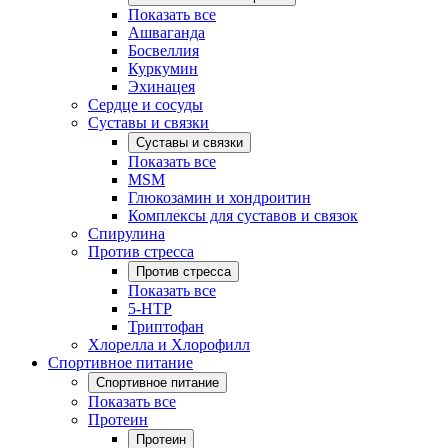
Показать все
Ашваганда
Босвеллия
Куркумин
Эхинацея
Сердце и сосуды
Суставы и связки
Суставы и связки
Показать все
MSM
Глюкозамин и хондроитин
Комплексы для суставов и связок
Спирулина
Против стресса
Против стресса
Показать все
5-HTP
Триптофан
Хлорелла и Хлорофилл
Спортивное питание
Спортивное питание
Показать все
Протеин
Протеин