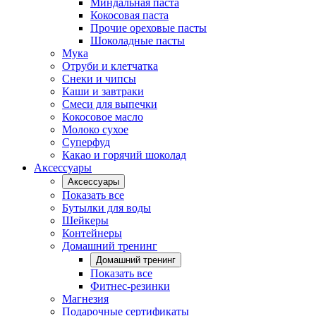
Миндальная паста
Кокосовая паста
Прочие ореховые пасты
Шоколадные пасты
Мука
Отруби и клетчатка
Снеки и чипсы
Каши и завтраки
Смеси для выпечки
Кокосовое масло
Молоко сухое
Суперфуд
Какао и горячий шоколад
Аксессуары
Аксессуары
Показать все
Бутылки для воды
Шейкеры
Контейнеры
Домашний тренинг
Домашний тренинг
Показать все
Фитнес-резинки
Магнезия
Подарочные сертификаты