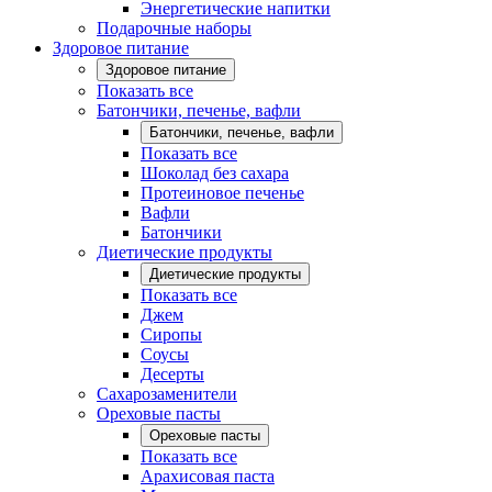
Энергетические напитки
Подарочные наборы
Здоровое питание
Здоровое питание
Показать все
Батончики, печенье, вафли
Батончики, печенье, вафли
Показать все
Шоколад без сахара
Протеиновое печенье
Вафли
Батончики
Диетические продукты
Диетические продукты
Показать все
Джем
Сиропы
Соусы
Десерты
Сахарозаменители
Ореховые пасты
Ореховые пасты
Показать все
Арахисовая паста