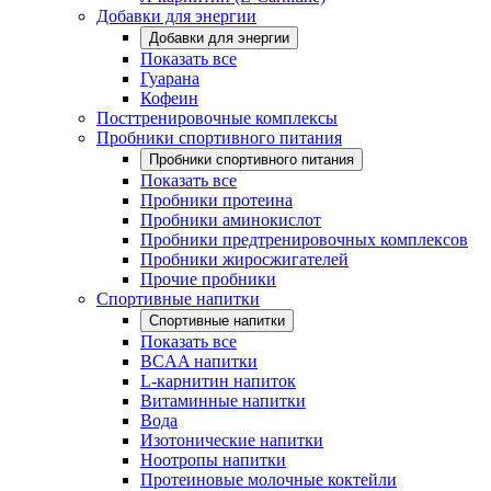
Добавки для энергии
Добавки для энергии
Показать все
Гуарана
Кофеин
Посттренировочные комплексы
Пробники спортивного питания
Пробники спортивного питания
Показать все
Пробники протеина
Пробники аминокислот
Пробники предтренировочных комплексов
Пробники жиросжигателей
Прочие пробники
Спортивные напитки
Спортивные напитки
Показать все
BCAA напитки
L-карнитин напиток
Витаминные напитки
Вода
Изотонические напитки
Ноотропы напитки
Протеиновые молочные коктейли