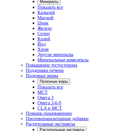
Минералы
Показать все
Кальций
Магний
Цинк
Железо
Селен
Калий
Йод
Хром
Другие минералы
Минеральные комплексы
Повышение тестостерона
Поддержка печени
Полезные жиры
Полезные жиры
Показать все
MCT
Омега 3
Омега 3-6-9
CLA и MCT
Помощь пищеварению
Противопаразитарные добавки
Растительные экстракты
Растительные экстракты