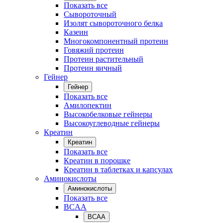
Показать все
Сывороточный
Изолят сывороточного белка
Казеин
Многокомпонентный протеин
Говяжий протеин
Протеин растительный
Протеин яичный
Гейнер
Гейнер
Показать все
Амилопектин
Высокобелковые гейнеры
Высокоуглеводные гейнеры
Креатин
Креатин
Показать все
Креатин в порошке
Креатин в таблетках и капсулах
Аминокислоты
Аминокислоты
Показать все
BCAA
BCAA