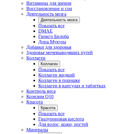
Витамины для зрения
Восстановление и сон
Деятельность мозга
Деятельность мозга
Показать все
DMAE
Гинкго Билоба
Допа Мукуна
Добавки для здоровья
Здоровье мочевыводящих путей
Коллаген
Коллаген
Показать все
Коллаген жидкий
Коллаген в порошке
Коллаген в капсулах и таблетках
Контроль веса
Коэнзим Q10
Красота
Красота
Показать все
Гиалуроновая кислота
Для волос, кожи, ногтей
Минералы