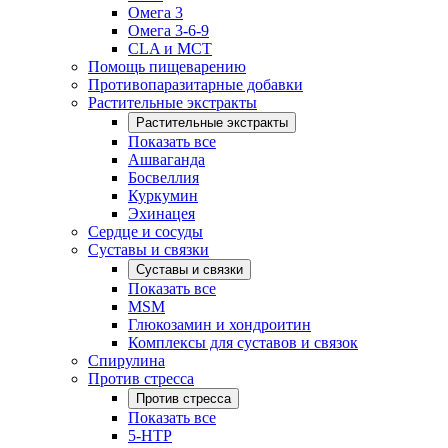
Омега 3
Омега 3-6-9
CLA и MCT
Помощь пищеварению
Противопаразитарные добавки
Растительные экстракты
Растительные экстракты
Показать все
Ашваганда
Босвеллия
Куркумин
Эхинацея
Сердце и сосуды
Суставы и связки
Суставы и связки
Показать все
MSM
Глюкозамин и хондроитин
Комплексы для суставов и связок
Спирулина
Против стресса
Против стресса
Показать все
5-HTP