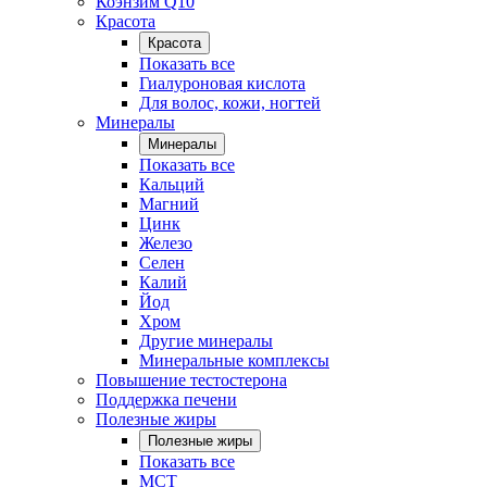
Коэнзим Q10
Красота
Красота
Показать все
Гиалуроновая кислота
Для волос, кожи, ногтей
Минералы
Минералы
Показать все
Кальций
Магний
Цинк
Железо
Селен
Калий
Йод
Хром
Другие минералы
Минеральные комплексы
Повышение тестостерона
Поддержка печени
Полезные жиры
Полезные жиры
Показать все
MCT