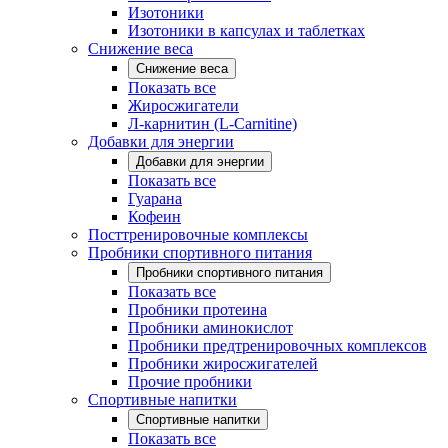
Изотоники
Изотоники в капсулах и таблетках
Снижение веса
Снижение веса
Показать все
Жиросжигатели
Л-карнитин (L-Carnitine)
Добавки для энергии
Добавки для энергии
Показать все
Гуарана
Кофеин
Посттренировочные комплексы
Пробники спортивного питания
Пробники спортивного питания
Показать все
Пробники протеина
Пробники аминокислот
Пробники предтренировочных комплексов
Пробники жиросжигателей
Прочие пробники
Спортивные напитки
Спортивные напитки
Показать все