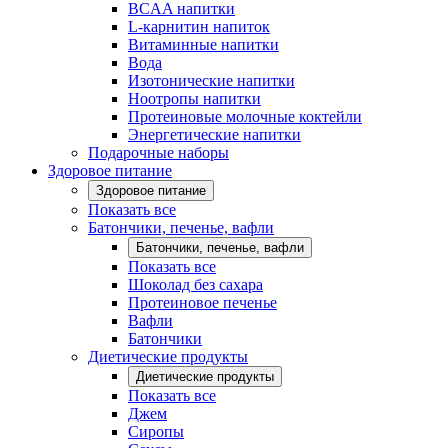
BCAA напитки
L-карнитин напиток
Витаминные напитки
Вода
Изотонические напитки
Ноотропы напитки
Протеиновые молочные коктейли
Энергетические напитки
Подарочные наборы
Здоровое питание
Здоровое питание
Показать все
Батончики, печенье, вафли
Батончики, печенье, вафли
Показать все
Шоколад без сахара
Протеиновое печенье
Вафли
Батончики
Диетические продукты
Диетические продукты
Показать все
Джем
Сиропы