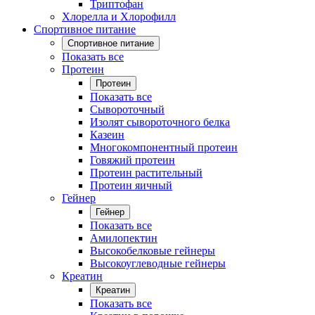
Триптофан
Хлорелла и Хлорофилл
Спортивное питание
Спортивное питание
Показать все
Протеин
Протеин
Показать все
Сывороточный
Изолят сывороточного белка
Казеин
Многокомпонентный протеин
Говяжий протеин
Протеин растительный
Протеин яичный
Гейнер
Гейнер
Показать все
Амилопектин
Высокобелковые гейнеры
Высокоуглеводные гейнеры
Креатин
Креатин
Показать все