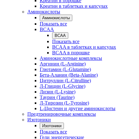
Креатин в порошке
Креатин в таблетках и капсулах
Аминокислоты
Аминокислоты
Показать все
BCAA
BCAA
Показать все
BCAA в таблетках и капсулах
BCAA в порошке
Аминокислотные комплексы
Аргинин (L-Arginine)
Глютамин (L-Glutamine)
Бета-Аланин (Beta-Alanine)
Цитруллин (L-Citrulline)
Л-Глицин (L-Glycine)
Лизин (L-Lysine)
Таурин (Taurine)
Л-Тирозин (L-Tyrosine)
L-Цистеин и другие аминокислоты
Предтренировочные комплексы
Изотоники
Изотоники
Показать все
Гели энергетические