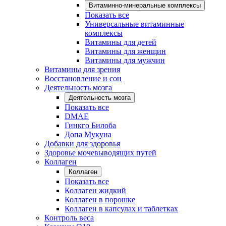
Витаминно-минеральные комплексы
Показать все
Универсальные витаминные
комплексы
Витамины для детей
Витамины для женщин
Витамины для мужчин
Витамины для зрения
Восстановление и сон
Деятельность мозга
Деятельность мозга
Показать все
DMAE
Гинкго Билоба
Допа Мукуна
Добавки для здоровья
Здоровье мочевыводящих путей
Коллаген
Коллаген
Показать все
Коллаген жидкий
Коллаген в порошке
Коллаген в капсулах и таблетках
Контроль веса