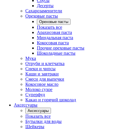
Соусы
Десерты
Сахарозаменители
Ореховые пасты
Ореховые пасты
Показать все
Арахисовая паста
Миндальная паста
Кокосовая паста
Прочие ореховые пасты
Шоколадные пасты
Мука
Отруби и клетчатка
Снеки и чипсы
Каши и завтраки
Смеси для выпечки
Кокосовое масло
Молоко сухое
Суперфуд
Какао и горячий шоколад
Аксессуары
Аксессуары
Показать все
Бутылки для воды
Шейкеры