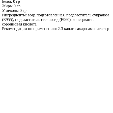
Белок
0
гр
Жиры
0
гр
Углеводы
0
гр
Ингредиенты:
вода подготовленная, подсластитель сукралоза
(Е955), подсластитель стевиозид (Е960), консервант -
сорбиновая кислота.
Рекомендации по применению:
2-3 капли сахарозаменителя р