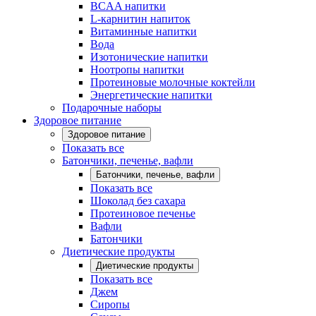
BCAA напитки
L-карнитин напиток
Витаминные напитки
Вода
Изотонические напитки
Ноотропы напитки
Протеиновые молочные коктейли
Энергетические напитки
Подарочные наборы
Здоровое питание
Здоровое питание
Показать все
Батончики, печенье, вафли
Батончики, печенье, вафли
Показать все
Шоколад без сахара
Протеиновое печенье
Вафли
Батончики
Диетические продукты
Диетические продукты
Показать все
Джем
Сиропы