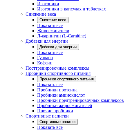
Изотоники
Изотоники в капсулах и таблетках
Снижение веса
Снижение веса
Показать все
Жиросжигатели
Л-карнитин (L-Carnitine)
Добавки для энергии
Добавки для энергии
Показать все
Гуарана
Кофеин
Посттренировочные комплексы
Пробники спортивного питания
Пробники спортивного питания
Показать все
Пробники протеина
Пробники аминокислот
Пробники предтренировочных комплексов
Пробники жиросжигателей
Прочие пробники
Спортивные напитки
Спортивные напитки
Показать все