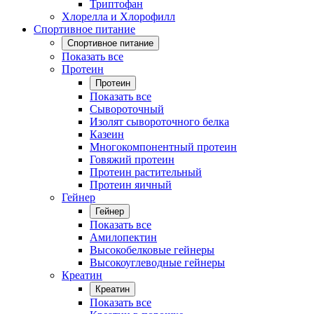
Триптофан
Хлорелла и Хлорофилл
Спортивное питание
Спортивное питание
Показать все
Протеин
Протеин
Показать все
Сывороточный
Изолят сывороточного белка
Казеин
Многокомпонентный протеин
Говяжий протеин
Протеин растительный
Протеин яичный
Гейнер
Гейнер
Показать все
Амилопектин
Высокобелковые гейнеры
Высокоуглеводные гейнеры
Креатин
Креатин
Показать все