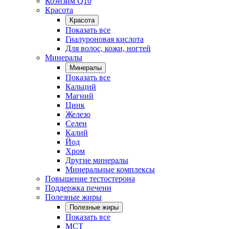
Коэнзим Q10
Красота
Красота
Показать все
Гиалуроновая кислота
Для волос, кожи, ногтей
Минералы
Минералы
Показать все
Кальций
Магний
Цинк
Железо
Селен
Калий
Йод
Хром
Другие минералы
Минеральные комплексы
Повышение тестостерона
Поддержка печени
Полезные жиры
Полезные жиры
Показать все
MCT