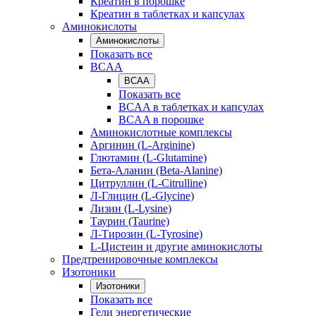
Креатин в порошке
Креатин в таблетках и капсулах
Аминокислоты
Аминокислоты
Показать все
BCAA
BCAA
Показать все
BCAA в таблетках и капсулах
BCAA в порошке
Аминокислотные комплексы
Аргинин (L-Arginine)
Глютамин (L-Glutamine)
Бета-Аланин (Beta-Alanine)
Цитруллин (L-Citrulline)
Л-Глицин (L-Glycine)
Лизин (L-Lysine)
Таурин (Taurine)
Л-Тирозин (L-Tyrosine)
L-Цистеин и другие аминокислоты
Предтренировочные комплексы
Изотоники
Изотоники
Показать все
Гели энергетические