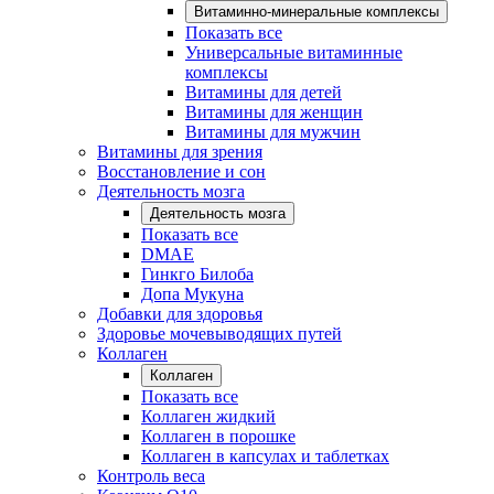
Витаминно-минеральные комплексы
Показать все
Универсальные витаминные
комплексы
Витамины для детей
Витамины для женщин
Витамины для мужчин
Витамины для зрения
Восстановление и сон
Деятельность мозга
Деятельность мозга
Показать все
DMAE
Гинкго Билоба
Допа Мукуна
Добавки для здоровья
Здоровье мочевыводящих путей
Коллаген
Коллаген
Показать все
Коллаген жидкий
Коллаген в порошке
Коллаген в капсулах и таблетках
Контроль веса