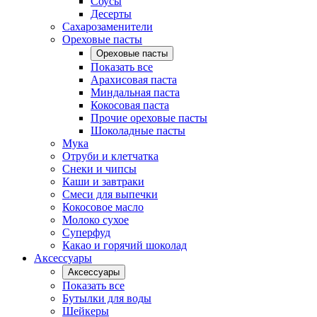
Соусы
Десерты
Сахарозаменители
Ореховые пасты
Ореховые пасты
Показать все
Арахисовая паста
Миндальная паста
Кокосовая паста
Прочие ореховые пасты
Шоколадные пасты
Мука
Отруби и клетчатка
Снеки и чипсы
Каши и завтраки
Смеси для выпечки
Кокосовое масло
Молоко сухое
Суперфуд
Какао и горячий шоколад
Аксессуары
Аксессуары
Показать все
Бутылки для воды
Шейкеры