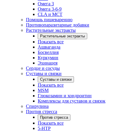
Омега 3
Омега 3-6-9
CLA и MCT
Помощь пищеварению
Противопаразитарные добавки
Растительные экстракты
Растительные экстракты
Показать все
Ашваганда
Босвеллия
Куркумин
Эхинацея
Сердце и сосуды
Суставы и связки
Суставы и связки
Показать все
MSM
Глюкозамин и хондроитин
Комплексы для суставов и связок
Спирулина
Против стресса
Против стресса
Показать все
5-HTP