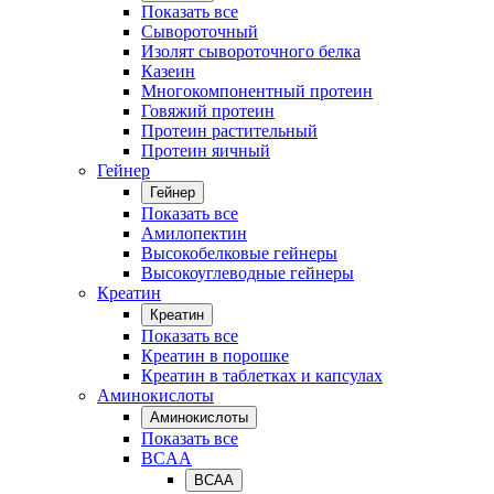
Показать все
Сывороточный
Изолят сывороточного белка
Казеин
Многокомпонентный протеин
Говяжий протеин
Протеин растительный
Протеин яичный
Гейнер
Гейнер
Показать все
Амилопектин
Высокобелковые гейнеры
Высокоуглеводные гейнеры
Креатин
Креатин
Показать все
Креатин в порошке
Креатин в таблетках и капсулах
Аминокислоты
Аминокислоты
Показать все
BCAA
BCAA