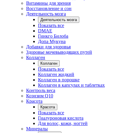
Витамины для зрения
Восстановление и сон
Деятельность мозга
Деятельность мозга
Показать все
DMAE
Гинкго Билоба
Допа Мукуна
Добавки для здоровья
Здоровье мочевыводящих путей
Коллаген
Коллаген
Показать все
Коллаген жидкий
Коллаген в порошке
Коллаген в капсулах и таблетках
Контроль веса
Коэнзим Q10
Красота
Красота
Показать все
Гиалуроновая кислота
Для волос, кожи, ногтей
Минералы