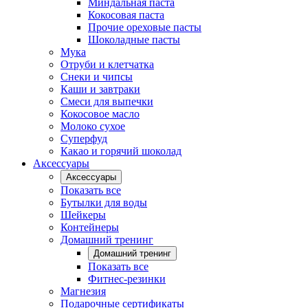
Миндальная паста
Кокосовая паста
Прочие ореховые пасты
Шоколадные пасты
Мука
Отруби и клетчатка
Снеки и чипсы
Каши и завтраки
Смеси для выпечки
Кокосовое масло
Молоко сухое
Суперфуд
Какао и горячий шоколад
Аксессуары
Аксессуары
Показать все
Бутылки для воды
Шейкеры
Контейнеры
Домашний тренинг
Домашний тренинг
Показать все
Фитнес-резинки
Магнезия
Подарочные сертификаты