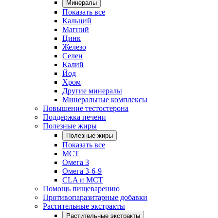
Минералы
Показать все
Кальций
Магний
Цинк
Железо
Селен
Калий
Йод
Хром
Другие минералы
Минеральные комплексы
Повышение тестостерона
Поддержка печени
Полезные жиры
Полезные жиры
Показать все
MCT
Омега 3
Омега 3-6-9
CLA и MCT
Помощь пищеварению
Противопаразитарные добавки
Растительные экстракты
Растительные экстракты