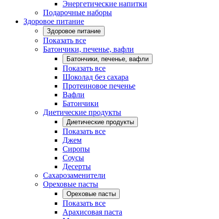
Энергетические напитки
Подарочные наборы
Здоровое питание
Здоровое питание
Показать все
Батончики, печенье, вафли
Батончики, печенье, вафли
Показать все
Шоколад без сахара
Протеиновое печенье
Вафли
Батончики
Диетические продукты
Диетические продукты
Показать все
Джем
Сиропы
Соусы
Десерты
Сахарозаменители
Ореховые пасты
Ореховые пасты
Показать все
Арахисовая паста