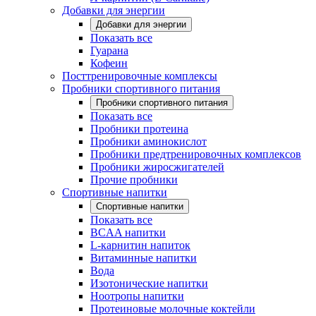
Добавки для энергии
Добавки для энергии
Показать все
Гуарана
Кофеин
Посттренировочные комплексы
Пробники спортивного питания
Пробники спортивного питания
Показать все
Пробники протеина
Пробники аминокислот
Пробники предтренировочных комплексов
Пробники жиросжигателей
Прочие пробники
Спортивные напитки
Спортивные напитки
Показать все
BCAA напитки
L-карнитин напиток
Витаминные напитки
Вода
Изотонические напитки
Ноотропы напитки
Протеиновые молочные коктейли