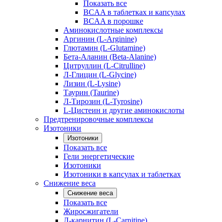
Показать все
BCAA в таблетках и капсулах
BCAA в порошке
Аминокислотные комплексы
Аргинин (L-Arginine)
Глютамин (L-Glutamine)
Бета-Аланин (Beta-Alanine)
Цитруллин (L-Citrulline)
Л-Глицин (L-Glycine)
Лизин (L-Lysine)
Таурин (Taurine)
Л-Тирозин (L-Tyrosine)
L-Цистеин и другие аминокислоты
Предтренировочные комплексы
Изотоники
Изотоники
Показать все
Гели энергетические
Изотоники
Изотоники в капсулах и таблетках
Снижение веса
Снижение веса
Показать все
Жиросжигатели
Л-карнитин (L-Carnitine)