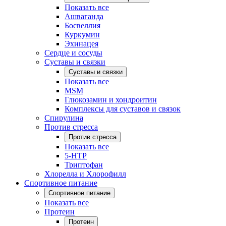
Показать все
Ашваганда
Босвеллия
Куркумин
Эхинацея
Сердце и сосуды
Суставы и связки
Суставы и связки
Показать все
MSM
Глюкозамин и хондроитин
Комплексы для суставов и связок
Спирулина
Против стресса
Против стресса
Показать все
5-HTP
Триптофан
Хлорелла и Хлорофилл
Спортивное питание
Спортивное питание
Показать все
Протеин
Протеин