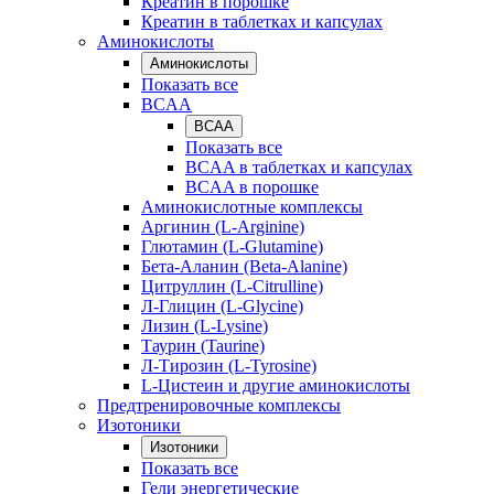
Креатин в порошке
Креатин в таблетках и капсулах
Аминокислоты
Аминокислоты
Показать все
BCAA
BCAA
Показать все
BCAA в таблетках и капсулах
BCAA в порошке
Аминокислотные комплексы
Аргинин (L-Arginine)
Глютамин (L-Glutamine)
Бета-Аланин (Beta-Alanine)
Цитруллин (L-Citrulline)
Л-Глицин (L-Glycine)
Лизин (L-Lysine)
Таурин (Taurine)
Л-Тирозин (L-Tyrosine)
L-Цистеин и другие аминокислоты
Предтренировочные комплексы
Изотоники
Изотоники
Показать все
Гели энергетические