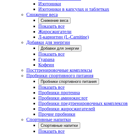
Изотоники
Изотоники в капсулах и таблетках
Снижение веса
Снижение веса
Показать все
Жиросжигатели
Л-карнитин (L-Carnitine)
Добавки для энергии
Добавки для энергии
Показать все
Гуарана
Кофеин
Посттренировочные комплексы
Пробники спортивного питания
Пробники спортивного питания
Показать все
Пробники протеина
Пробники аминокислот
Пробники предтренировочных комплексов
Пробники жиросжигателей
Прочие пробники
Спортивные напитки
Спортивные напитки
Показать все