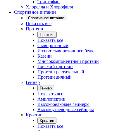
Триптофан
Хлорелла и Хлорофилл
Спортивное питание
Спортивное питание
Показать все
Протеин
Протеин
Показать все
Сывороточный
Изолят сывороточного белка
Казеин
Многокомпонентный протеин
Говяжий протеин
Протеин растительный
Протеин яичный
Гейнер
Гейнер
Показать все
Амилопектин
Высокобелковые гейнеры
Высокоуглеводные гейнеры
Креатин
Креатин
Показать все