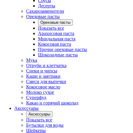
Соусы
Десерты
Сахарозаменители
Ореховые пасты
Ореховые пасты
Показать все
Арахисовая паста
Миндальная паста
Кокосовая паста
Прочие ореховые пасты
Шоколадные пасты
Мука
Отруби и клетчатка
Снеки и чипсы
Каши и завтраки
Смеси для выпечки
Кокосовое масло
Молоко сухое
Суперфуд
Какао и горячий шоколад
Аксессуары
Аксессуары
Показать все
Бутылки для воды
Шейкеры