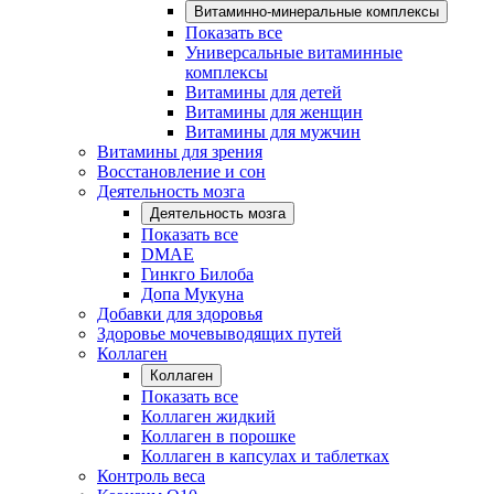
Витаминно-минеральные комплексы
Показать все
Универсальные витаминные
комплексы
Витамины для детей
Витамины для женщин
Витамины для мужчин
Витамины для зрения
Восстановление и сон
Деятельность мозга
Деятельность мозга
Показать все
DMAE
Гинкго Билоба
Допа Мукуна
Добавки для здоровья
Здоровье мочевыводящих путей
Коллаген
Коллаген
Показать все
Коллаген жидкий
Коллаген в порошке
Коллаген в капсулах и таблетках
Контроль веса