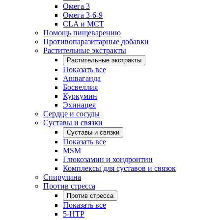
Омега 3
Омега 3-6-9
CLA и MCT
Помощь пищеварению
Противопаразитарные добавки
Растительные экстракты
Растительные экстракты
Показать все
Ашваганда
Босвеллия
Куркумин
Эхинацея
Сердце и сосуды
Суставы и связки
Суставы и связки
Показать все
MSM
Глюкозамин и хондроитин
Комплексы для суставов и связок
Спирулина
Против стресса
Против стресса
Показать все
5-HTP