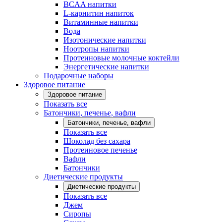
BCAA напитки
L-карнитин напиток
Витаминные напитки
Вода
Изотонические напитки
Ноотропы напитки
Протеиновые молочные коктейли
Энергетические напитки
Подарочные наборы
Здоровое питание
Здоровое питание
Показать все
Батончики, печенье, вафли
Батончики, печенье, вафли
Показать все
Шоколад без сахара
Протеиновое печенье
Вафли
Батончики
Диетические продукты
Диетические продукты
Показать все
Джем
Сиропы