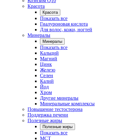
Коэнзим Q10
Красота
Красота
Показать все
Гиалуроновая кислота
Для волос, кожи, ногтей
Минералы
Минералы
Показать все
Кальций
Магний
Цинк
Железо
Селен
Калий
Йод
Хром
Другие минералы
Минеральные комплексы
Повышение тестостерона
Поддержка печени
Полезные жиры
Полезные жиры
Показать все
MCT