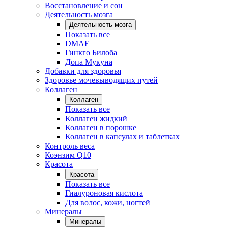
Восстановление и сон
Деятельность мозга
Деятельность мозга
Показать все
DMAE
Гинкго Билоба
Допа Мукуна
Добавки для здоровья
Здоровье мочевыводящих путей
Коллаген
Коллаген
Показать все
Коллаген жидкий
Коллаген в порошке
Коллаген в капсулах и таблетках
Контроль веса
Коэнзим Q10
Красота
Красота
Показать все
Гиалуроновая кислота
Для волос, кожи, ногтей
Минералы
Минералы