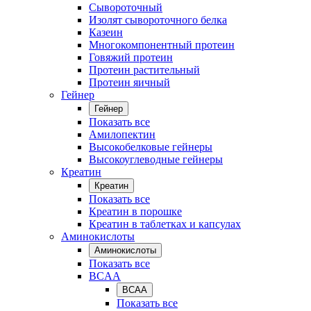
Сывороточный
Изолят сывороточного белка
Казеин
Многокомпонентный протеин
Говяжий протеин
Протеин растительный
Протеин яичный
Гейнер
Гейнер
Показать все
Амилопектин
Высокобелковые гейнеры
Высокоуглеводные гейнеры
Креатин
Креатин
Показать все
Креатин в порошке
Креатин в таблетках и капсулах
Аминокислоты
Аминокислоты
Показать все
BCAA
BCAA
Показать все