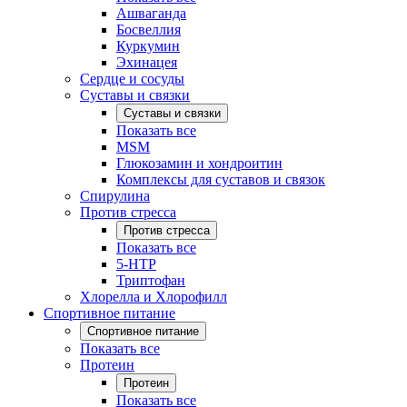
Ашваганда
Босвеллия
Куркумин
Эхинацея
Сердце и сосуды
Суставы и связки
Суставы и связки
Показать все
MSM
Глюкозамин и хондроитин
Комплексы для суставов и связок
Спирулина
Против стресса
Против стресса
Показать все
5-HTP
Триптофан
Хлорелла и Хлорофилл
Спортивное питание
Спортивное питание
Показать все
Протеин
Протеин
Показать все