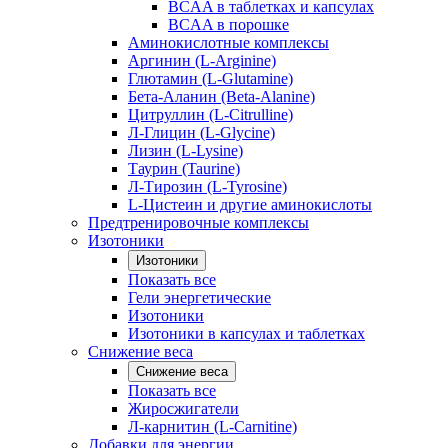
BCAA в таблетках и капсулах
BCAA в порошке
Аминокислотные комплексы
Аргинин (L-Arginine)
Глютамин (L-Glutamine)
Бета-Аланин (Beta-Alanine)
Цитруллин (L-Citrulline)
Л-Глицин (L-Glycine)
Лизин (L-Lysine)
Таурин (Taurine)
Л-Тирозин (L-Tyrosine)
L-Цистеин и другие аминокислоты
Предтренировочные комплексы
Изотоники
Изотоники
Показать все
Гели энергетические
Изотоники
Изотоники в капсулах и таблетках
Снижение веса
Снижение веса
Показать все
Жиросжигатели
Л-карнитин (L-Carnitine)
Добавки для энергии