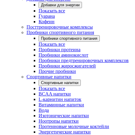
Добавки для энергии
Показать все
Гуарана
Кофеин
Посттренировочные комплексы
Пробники спортивного питания
Пробники спортивного питания
Показать все
Пробники протеина
Пробники аминокислот
Пробники предтренировочных комплексов
Пробники жиросжигателей
Прочие пробники
Спортивные напитки
Спортивные напитки
Показать все
BCAA напитки
L-карнитин напиток
Витаминные напитки
Вода
Изотонические напитки
Ноотропы напитки
Протеиновые молочные коктейли
Энергетические напитки