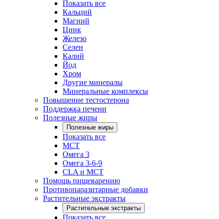
Показать все
Кальций
Магний
Цинк
Железо
Селен
Калий
Йод
Хром
Другие минералы
Минеральные комплексы
Повышение тестостерона
Поддержка печени
Полезные жиры
Полезные жиры
Показать все
MCT
Омега 3
Омега 3-6-9
CLA и MCT
Помощь пищеварению
Противопаразитарные добавки
Растительные экстракты
Растительные экстракты
Показать все