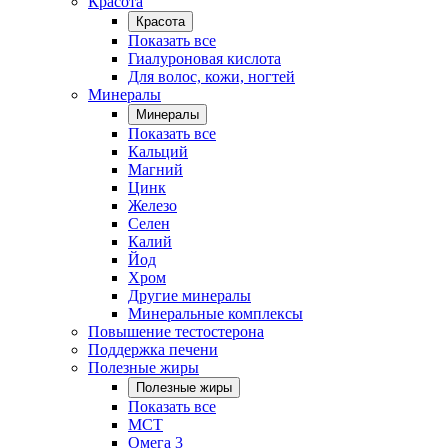
Красота
Красота
Показать все
Гиалуроновая кислота
Для волос, кожи, ногтей
Минералы
Минералы
Показать все
Кальций
Магний
Цинк
Железо
Селен
Калий
Йод
Хром
Другие минералы
Минеральные комплексы
Повышение тестостерона
Поддержка печени
Полезные жиры
Полезные жиры
Показать все
MCT
Омега 3