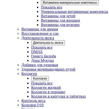
Витаминно-минеральные комплексы
Показать все
Универсальные витаминные комплексы
Витамины для детей
Витамины для женщин
Витамины для мужчин
Витамины для зрения
Восстановление и сон
Деятельность мозга
Деятельность мозга
Показать все
DMAE
Гинкго Билоба
Допа Мукуна
Добавки для здоровья
Здоровье мочевыводящих путей
Коллаген
Коллаген
Показать все
Коллаген жидкий
Коллаген в порошке
Коллаген в капсулах и таблетках
Контроль веса
Коэнзим Q10