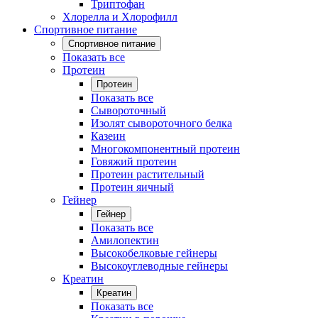
Триптофан
Хлорелла и Хлорофилл
Спортивное питание
Спортивное питание
Показать все
Протеин
Протеин
Показать все
Сывороточный
Изолят сывороточного белка
Казеин
Многокомпонентный протеин
Говяжий протеин
Протеин растительный
Протеин яичный
Гейнер
Гейнер
Показать все
Амилопектин
Высокобелковые гейнеры
Высокоуглеводные гейнеры
Креатин
Креатин
Показать все