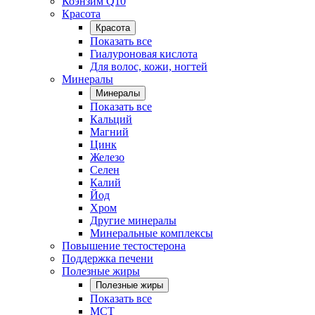
Коэнзим Q10
Красота
Красота
Показать все
Гиалуроновая кислота
Для волос, кожи, ногтей
Минералы
Минералы
Показать все
Кальций
Магний
Цинк
Железо
Селен
Калий
Йод
Хром
Другие минералы
Минеральные комплексы
Повышение тестостерона
Поддержка печени
Полезные жиры
Полезные жиры
Показать все
MCT