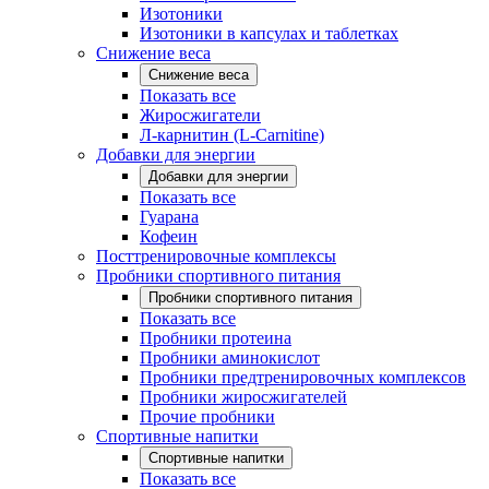
Изотоники
Изотоники в капсулах и таблетках
Снижение веса
Снижение веса
Показать все
Жиросжигатели
Л-карнитин (L-Carnitine)
Добавки для энергии
Добавки для энергии
Показать все
Гуарана
Кофеин
Посттренировочные комплексы
Пробники спортивного питания
Пробники спортивного питания
Показать все
Пробники протеина
Пробники аминокислот
Пробники предтренировочных комплексов
Пробники жиросжигателей
Прочие пробники
Спортивные напитки
Спортивные напитки
Показать все