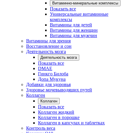
Витаминно-минеральные комплексы
Показать все
Универсальные витаминные
комплексы
Витамины для детей
Витамины для женщин
Витамины для мужчин
Витамины для зрения
Восстановление и сон
Деятельность мозга
Деятельность мозга
Показать все
DMAE
Гинкго Билоба
Допа Мукуна
Добавки для здоровья
Здоровье мочевыводящих путей
Коллаген
Коллаген
Показать все
Коллаген жидкий
Коллаген в порошке
Коллаген в капсулах и таблетках
Контроль веса