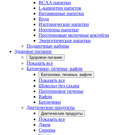
BCAA напитки
L-карнитин напиток
Витаминные напитки
Вода
Изотонические напитки
Ноотропы напитки
Протеиновые молочные коктейли
Энергетические напитки
Подарочные наборы
Здоровое питание
Здоровое питание
Показать все
Батончики, печенье, вафли
Батончики, печенье, вафли
Показать все
Шоколад без сахара
Протеиновое печенье
Вафли
Батончики
Диетические продукты
Диетические продукты
Показать все
Джем
Сиропы