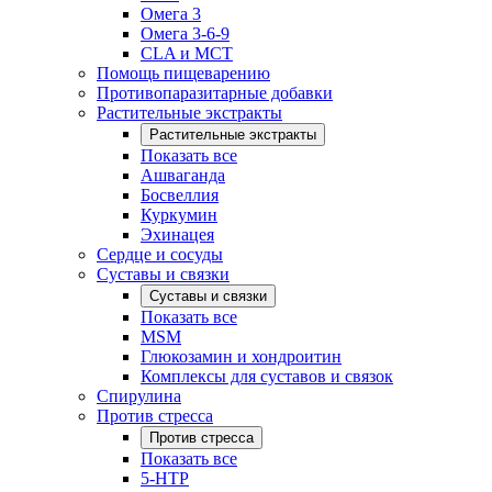
Омега 3
Омега 3-6-9
CLA и MCT
Помощь пищеварению
Противопаразитарные добавки
Растительные экстракты
Растительные экстракты
Показать все
Ашваганда
Босвеллия
Куркумин
Эхинацея
Сердце и сосуды
Суставы и связки
Суставы и связки
Показать все
MSM
Глюкозамин и хондроитин
Комплексы для суставов и связок
Спирулина
Против стресса
Против стресса
Показать все
5-HTP