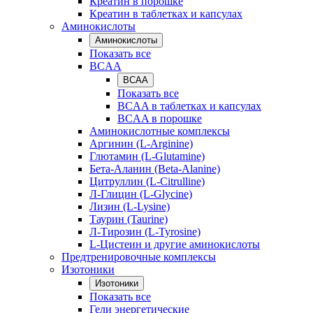
Креатин в порошке
Креатин в таблетках и капсулах
Аминокислоты
Аминокислоты
Показать все
BCAA
BCAA
Показать все
BCAA в таблетках и капсулах
BCAA в порошке
Аминокислотные комплексы
Аргинин (L-Arginine)
Глютамин (L-Glutamine)
Бета-Аланин (Beta-Alanine)
Цитруллин (L-Citrulline)
Л-Глицин (L-Glycine)
Лизин (L-Lysine)
Таурин (Taurine)
Л-Тирозин (L-Tyrosine)
L-Цистеин и другие аминокислоты
Предтренировочные комплексы
Изотоники
Изотоники
Показать все
Гели энергетические