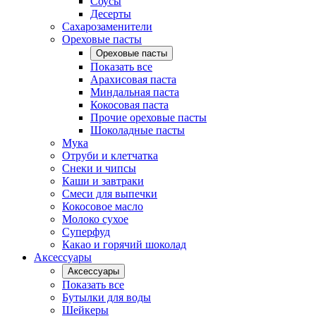
Соусы
Десерты
Сахарозаменители
Ореховые пасты
Ореховые пасты
Показать все
Арахисовая паста
Миндальная паста
Кокосовая паста
Прочие ореховые пасты
Шоколадные пасты
Мука
Отруби и клетчатка
Снеки и чипсы
Каши и завтраки
Смеси для выпечки
Кокосовое масло
Молоко сухое
Суперфуд
Какао и горячий шоколад
Аксессуары
Аксессуары
Показать все
Бутылки для воды
Шейкеры