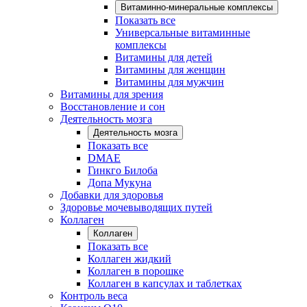
Витаминно-минеральные комплексы
Показать все
Универсальные витаминные
комплексы
Витамины для детей
Витамины для женщин
Витамины для мужчин
Витамины для зрения
Восстановление и сон
Деятельность мозга
Деятельность мозга
Показать все
DMAE
Гинкго Билоба
Допа Мукуна
Добавки для здоровья
Здоровье мочевыводящих путей
Коллаген
Коллаген
Показать все
Коллаген жидкий
Коллаген в порошке
Коллаген в капсулах и таблетках
Контроль веса