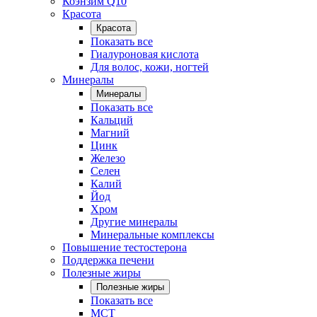
Коэнзим Q10
Красота
Красота
Показать все
Гиалуроновая кислота
Для волос, кожи, ногтей
Минералы
Минералы
Показать все
Кальций
Магний
Цинк
Железо
Селен
Калий
Йод
Хром
Другие минералы
Минеральные комплексы
Повышение тестостерона
Поддержка печени
Полезные жиры
Полезные жиры
Показать все
MCT