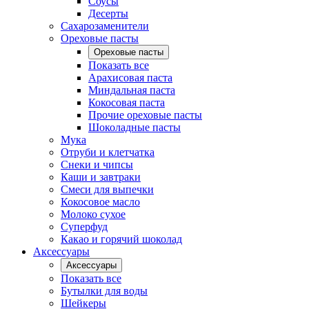
Соусы
Десерты
Сахарозаменители
Ореховые пасты
Ореховые пасты
Показать все
Арахисовая паста
Миндальная паста
Кокосовая паста
Прочие ореховые пасты
Шоколадные пасты
Мука
Отруби и клетчатка
Снеки и чипсы
Каши и завтраки
Смеси для выпечки
Кокосовое масло
Молоко сухое
Суперфуд
Какао и горячий шоколад
Аксессуары
Аксессуары
Показать все
Бутылки для воды
Шейкеры