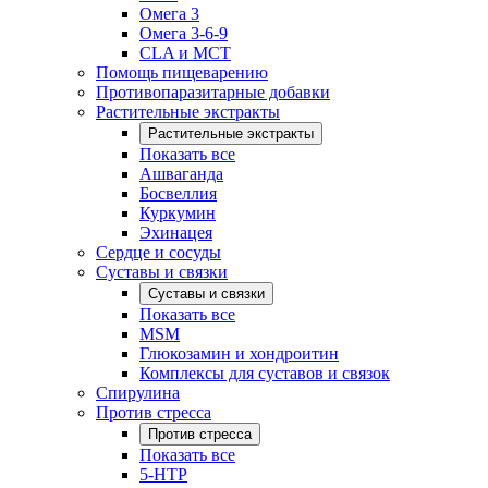
Омега 3
Омега 3-6-9
CLA и MCT
Помощь пищеварению
Противопаразитарные добавки
Растительные экстракты
Растительные экстракты
Показать все
Ашваганда
Босвеллия
Куркумин
Эхинацея
Сердце и сосуды
Суставы и связки
Суставы и связки
Показать все
MSM
Глюкозамин и хондроитин
Комплексы для суставов и связок
Спирулина
Против стресса
Против стресса
Показать все
5-HTP