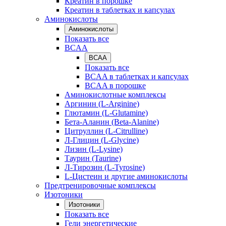
Креатин в порошке
Креатин в таблетках и капсулах
Аминокислоты
Аминокислоты
Показать все
BCAA
BCAA
Показать все
BCAA в таблетках и капсулах
BCAA в порошке
Аминокислотные комплексы
Аргинин (L-Arginine)
Глютамин (L-Glutamine)
Бета-Аланин (Beta-Alanine)
Цитруллин (L-Citrulline)
Л-Глицин (L-Glycine)
Лизин (L-Lysine)
Таурин (Taurine)
Л-Тирозин (L-Tyrosine)
L-Цистеин и другие аминокислоты
Предтренировочные комплексы
Изотоники
Изотоники
Показать все
Гели энергетические