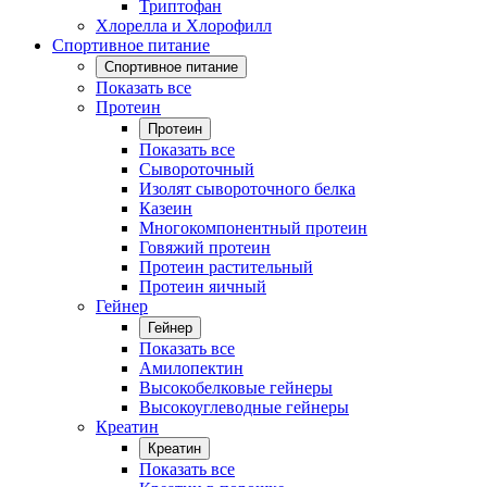
Триптофан
Хлорелла и Хлорофилл
Спортивное питание
Спортивное питание
Показать все
Протеин
Протеин
Показать все
Сывороточный
Изолят сывороточного белка
Казеин
Многокомпонентный протеин
Говяжий протеин
Протеин растительный
Протеин яичный
Гейнер
Гейнер
Показать все
Амилопектин
Высокобелковые гейнеры
Высокоуглеводные гейнеры
Креатин
Креатин
Показать все