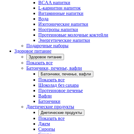
BCAA напитки
L-карнитин напиток
Витаминные напитки
Вода
Изотонические напитки
Ноотропы напитки
Протеиновые молочные коктейли
Энергетические напитки
Подарочные наборы
Здоровое питание
Здоровое питание
Показать все
Батончики, печенье, вафли
Батончики, печенье, вафли
Показать все
Шоколад без сахара
Протеиновое печенье
Вафли
Батончики
Диетические продукты
Диетические продукты
Показать все
Джем
Сиропы