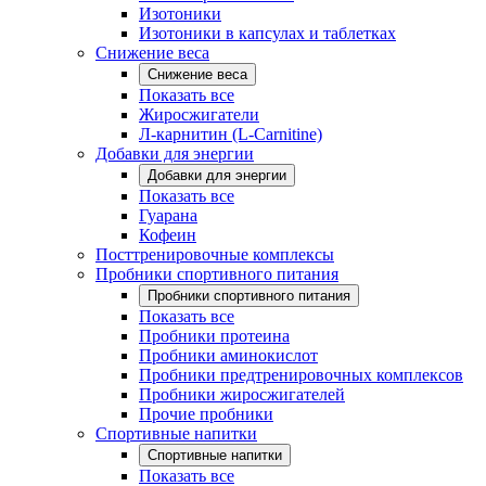
Изотоники
Изотоники в капсулах и таблетках
Снижение веса
Снижение веса
Показать все
Жиросжигатели
Л-карнитин (L-Carnitine)
Добавки для энергии
Добавки для энергии
Показать все
Гуарана
Кофеин
Посттренировочные комплексы
Пробники спортивного питания
Пробники спортивного питания
Показать все
Пробники протеина
Пробники аминокислот
Пробники предтренировочных комплексов
Пробники жиросжигателей
Прочие пробники
Спортивные напитки
Спортивные напитки
Показать все