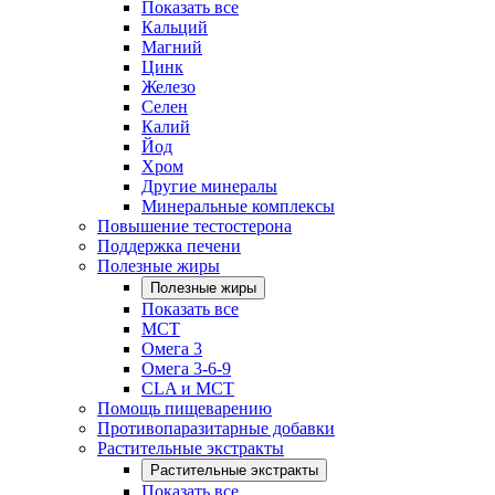
Показать все
Кальций
Магний
Цинк
Железо
Селен
Калий
Йод
Хром
Другие минералы
Минеральные комплексы
Повышение тестостерона
Поддержка печени
Полезные жиры
Полезные жиры
Показать все
MCT
Омега 3
Омега 3-6-9
CLA и MCT
Помощь пищеварению
Противопаразитарные добавки
Растительные экстракты
Растительные экстракты
Показать все