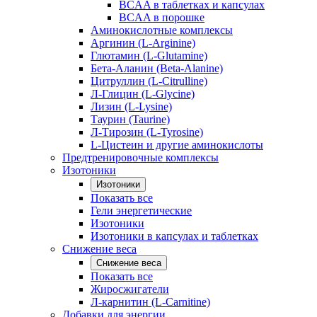
BCAA в таблетках и капсулах
BCAA в порошке
Аминокислотные комплексы
Аргинин (L-Arginine)
Глютамин (L-Glutamine)
Бета-Аланин (Beta-Alanine)
Цитруллин (L-Citrulline)
Л-Глицин (L-Glycine)
Лизин (L-Lysine)
Таурин (Taurine)
Л-Тирозин (L-Tyrosine)
L-Цистеин и другие аминокислоты
Предтренировочные комплексы
Изотоники
Изотоники
Показать все
Гели энергетические
Изотоники
Изотоники в капсулах и таблетках
Снижение веса
Снижение веса
Показать все
Жиросжигатели
Л-карнитин (L-Carnitine)
Добавки для энергии