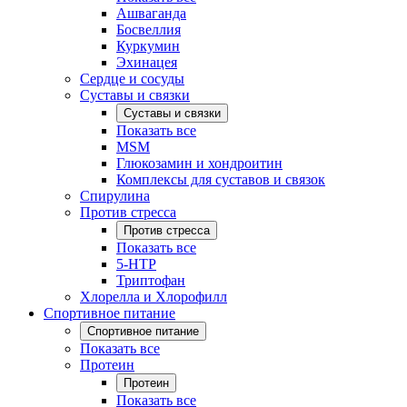
Ашваганда
Босвеллия
Куркумин
Эхинацея
Сердце и сосуды
Суставы и связки
Суставы и связки
Показать все
MSM
Глюкозамин и хондроитин
Комплексы для суставов и связок
Спирулина
Против стресса
Против стресса
Показать все
5-HTP
Триптофан
Хлорелла и Хлорофилл
Спортивное питание
Спортивное питание
Показать все
Протеин
Протеин
Показать все