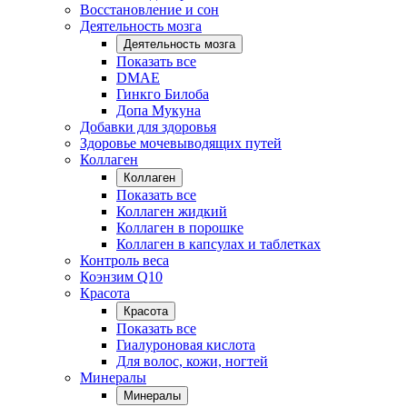
Восстановление и сон
Деятельность мозга
Деятельность мозга
Показать все
DMAE
Гинкго Билоба
Допа Мукуна
Добавки для здоровья
Здоровье мочевыводящих путей
Коллаген
Коллаген
Показать все
Коллаген жидкий
Коллаген в порошке
Коллаген в капсулах и таблетках
Контроль веса
Коэнзим Q10
Красота
Красота
Показать все
Гиалуроновая кислота
Для волос, кожи, ногтей
Минералы
Минералы