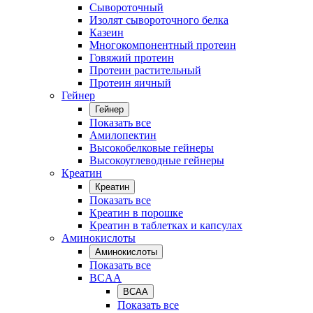
Сывороточный
Изолят сывороточного белка
Казеин
Многокомпонентный протеин
Говяжий протеин
Протеин растительный
Протеин яичный
Гейнер
Гейнер
Показать все
Амилопектин
Высокобелковые гейнеры
Высокоуглеводные гейнеры
Креатин
Креатин
Показать все
Креатин в порошке
Креатин в таблетках и капсулах
Аминокислоты
Аминокислоты
Показать все
BCAA
BCAA
Показать все