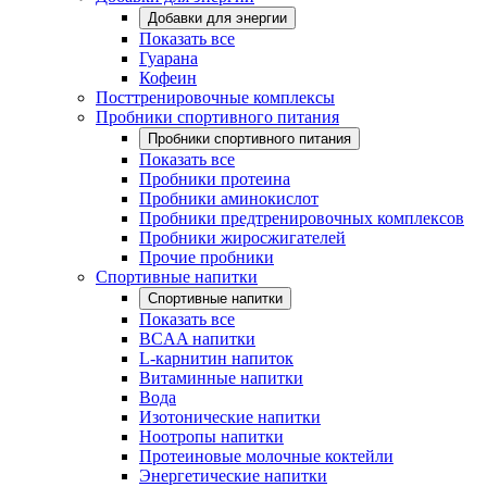
Добавки для энергии
Показать все
Гуарана
Кофеин
Посттренировочные комплексы
Пробники спортивного питания
Пробники спортивного питания
Показать все
Пробники протеина
Пробники аминокислот
Пробники предтренировочных комплексов
Пробники жиросжигателей
Прочие пробники
Спортивные напитки
Спортивные напитки
Показать все
BCAA напитки
L-карнитин напиток
Витаминные напитки
Вода
Изотонические напитки
Ноотропы напитки
Протеиновые молочные коктейли
Энергетические напитки