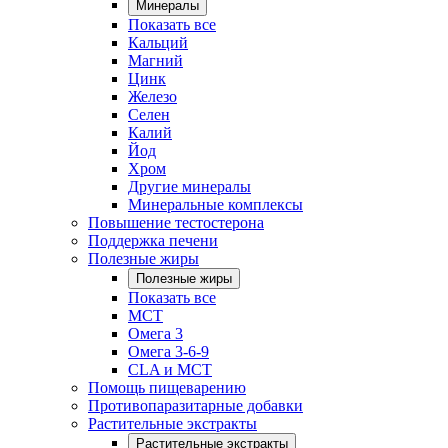
Минералы
Показать все
Кальций
Магний
Цинк
Железо
Селен
Калий
Йод
Хром
Другие минералы
Минеральные комплексы
Повышение тестостерона
Поддержка печени
Полезные жиры
Полезные жиры
Показать все
MCT
Омега 3
Омега 3-6-9
CLA и MCT
Помощь пищеварению
Противопаразитарные добавки
Растительные экстракты
Растительные экстракты