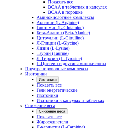
Показать все
BCAA в таблетках и капсулах
BCAA в порошке
Аминокислотные комплексы
Аргинин (L-Arginine)
Глютамин (L-Glutamine)
Бета-Аланин (Beta-Alanine)
Цитруллин (L-Citrulline)
Л-Глицин (L-Glycine)
Лизин (L-Lysine)
Таурин (Taurine)
Л-Тирозин (L-Tyrosine)
L-Цистеин и другие аминокислоты
Предтренировочные комплексы
Изотоники
Изотоники
Показать все
Гели энергетические
Изотоники
Изотоники в капсулах и таблетках
Снижение веса
Снижение веса
Показать все
Жиросжигатели
Л-карнитин (L-Carnitine)