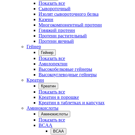
Показать все
Сывороточный
Изолят сывороточного белка
Казеин
Многокомпонентный протеин
Говяжий протеин
Протеин растительный
Протеин яичный
Гейнер
Гейнер
Показать все
Амилопектин
Высокобелковые гейнеры
Высокоуглеводные гейнеры
Креатин
Креатин
Показать все
Креатин в порошке
Креатин в таблетках и капсулах
Аминокислоты
Аминокислоты
Показать все
BCAA
BCAA