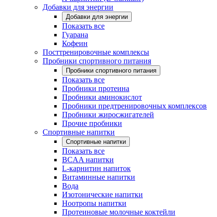
Добавки для энергии
Добавки для энергии
Показать все
Гуарана
Кофеин
Посттренировочные комплексы
Пробники спортивного питания
Пробники спортивного питания
Показать все
Пробники протеина
Пробники аминокислот
Пробники предтренировочных комплексов
Пробники жиросжигателей
Прочие пробники
Спортивные напитки
Спортивные напитки
Показать все
BCAA напитки
L-карнитин напиток
Витаминные напитки
Вода
Изотонические напитки
Ноотропы напитки
Протеиновые молочные коктейли