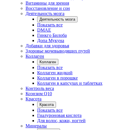
Витамины для зрения
Восстановление и сон
Деятельность мозга
Деятельность мозга
Показать все
DMAE
Гинкго Билоба
Допа Мукуна
Добавки для здоровья
Здоровье мочевыводящих путей
Коллаген
Коллаген
Показать все
Коллаген жидкий
Коллаген в порошке
Коллаген в капсулах и таблетках
Контроль веса
Коэнзим Q10
Красота
Красота
Показать все
Гиалуроновая кислота
Для волос, кожи, ногтей
Минералы