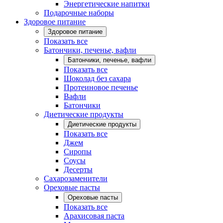
Энергетические напитки
Подарочные наборы
Здоровое питание
Здоровое питание
Показать все
Батончики, печенье, вафли
Батончики, печенье, вафли
Показать все
Шоколад без сахара
Протеиновое печенье
Вафли
Батончики
Диетические продукты
Диетические продукты
Показать все
Джем
Сиропы
Соусы
Десерты
Сахарозаменители
Ореховые пасты
Ореховые пасты
Показать все
Арахисовая паста