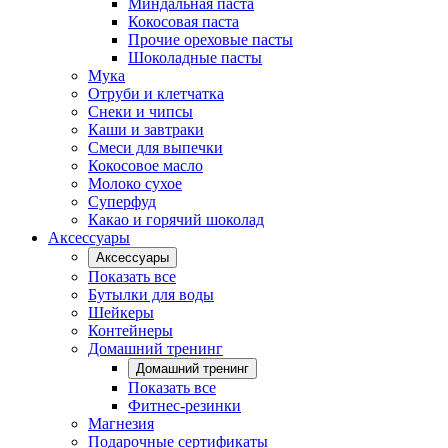
Миндальная паста
Кокосовая паста
Прочие ореховые пасты
Шоколадные пасты
Мука
Отруби и клетчатка
Снеки и чипсы
Каши и завтраки
Смеси для выпечки
Кокосовое масло
Молоко сухое
Суперфуд
Какао и горячий шоколад
Аксессуары
Аксессуары
Показать все
Бутылки для воды
Шейкеры
Контейнеры
Домашний тренинг
Домашний тренинг
Показать все
Фитнес-резинки
Магнезия
Подарочные сертификаты