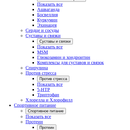
Показать все
Ашваганда
Босвеллия
Куркумин
Эхинацея
Сердце и сосуды
Суставы и связки
Суставы и связки
Показать все
MSM
Глюкозамин и хондроитин
Комплексы для суставов и связок
Спирулина
Против стресса
Против стресса
Показать все
5-HTP
Триптофан
Хлорелла и Хлорофилл
Спортивное питание
Спортивное питание
Показать все
Протеин
Протеин