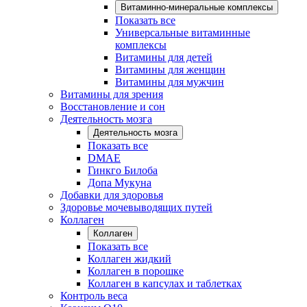
Витаминно-минеральные комплексы
Показать все
Универсальные витаминные
комплексы
Витамины для детей
Витамины для женщин
Витамины для мужчин
Витамины для зрения
Восстановление и сон
Деятельность мозга
Деятельность мозга
Показать все
DMAE
Гинкго Билоба
Допа Мукуна
Добавки для здоровья
Здоровье мочевыводящих путей
Коллаген
Коллаген
Показать все
Коллаген жидкий
Коллаген в порошке
Коллаген в капсулах и таблетках
Контроль веса