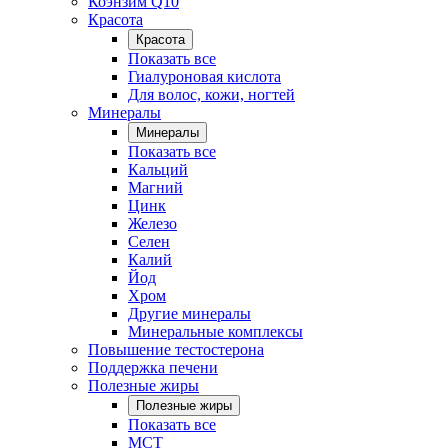
Коэнзим Q10
Красота
Красота
Показать все
Гиалуроновая кислота
Для волос, кожи, ногтей
Минералы
Минералы
Показать все
Кальций
Магний
Цинк
Железо
Селен
Калий
Йод
Хром
Другие минералы
Минеральные комплексы
Повышение тестостерона
Поддержка печени
Полезные жиры
Полезные жиры
Показать все
MCT