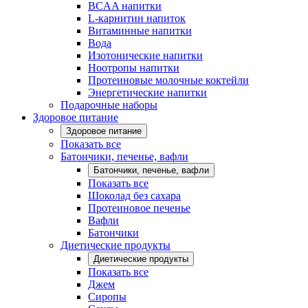
BCAA напитки
L-карнитин напиток
Витаминные напитки
Вода
Изотонические напитки
Ноотропы напитки
Протеиновые молочные коктейли
Энергетические напитки
Подарочные наборы
Здоровое питание
Здоровое питание
Показать все
Батончики, печенье, вафли
Батончики, печенье, вафли
Показать все
Шоколад без сахара
Протеиновое печенье
Вафли
Батончики
Диетические продукты
Диетические продукты
Показать все
Джем
Сиропы