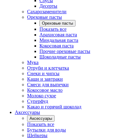
Соусы
Десерты
Сахарозаменители
Ореховые пасты
Ореховые пасты
Показать все
Арахисовая паста
Миндальная паста
Кокосовая паста
Прочие ореховые пасты
Шоколадные пасты
Мука
Отруби и клетчатка
Снеки и чипсы
Каши и завтраки
Смеси для выпечки
Кокосовое масло
Молоко сухое
Суперфуд
Какао и горячий шоколад
Аксессуары
Аксессуары
Показать все
Бутылки для воды
Шейкеры