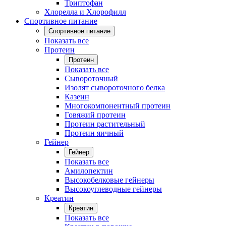
Триптофан
Хлорелла и Хлорофилл
Спортивное питание
Спортивное питание
Показать все
Протеин
Протеин
Показать все
Сывороточный
Изолят сывороточного белка
Казеин
Многокомпонентный протеин
Говяжий протеин
Протеин растительный
Протеин яичный
Гейнер
Гейнер
Показать все
Амилопектин
Высокобелковые гейнеры
Высокоуглеводные гейнеры
Креатин
Креатин
Показать все