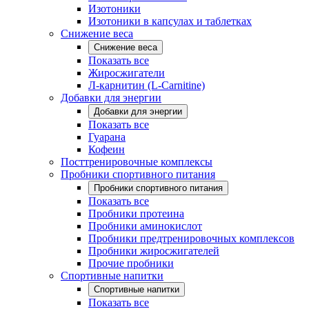
Изотоники
Изотоники в капсулах и таблетках
Снижение веса
Снижение веса
Показать все
Жиросжигатели
Л-карнитин (L-Carnitine)
Добавки для энергии
Добавки для энергии
Показать все
Гуарана
Кофеин
Посттренировочные комплексы
Пробники спортивного питания
Пробники спортивного питания
Показать все
Пробники протеина
Пробники аминокислот
Пробники предтренировочных комплексов
Пробники жиросжигателей
Прочие пробники
Спортивные напитки
Спортивные напитки
Показать все