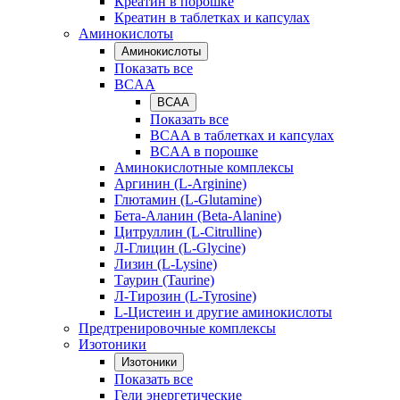
Креатин в порошке
Креатин в таблетках и капсулах
Аминокислоты
Аминокислоты
Показать все
BCAA
BCAA
Показать все
BCAA в таблетках и капсулах
BCAA в порошке
Аминокислотные комплексы
Аргинин (L-Arginine)
Глютамин (L-Glutamine)
Бета-Аланин (Beta-Alanine)
Цитруллин (L-Citrulline)
Л-Глицин (L-Glycine)
Лизин (L-Lysine)
Таурин (Taurine)
Л-Тирозин (L-Tyrosine)
L-Цистеин и другие аминокислоты
Предтренировочные комплексы
Изотоники
Изотоники
Показать все
Гели энергетические