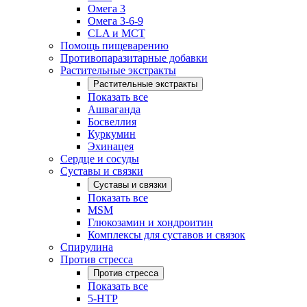
Омега 3
Омега 3-6-9
CLA и MCT
Помощь пищеварению
Противопаразитарные добавки
Растительные экстракты
Растительные экстракты
Показать все
Ашваганда
Босвеллия
Куркумин
Эхинацея
Сердце и сосуды
Суставы и связки
Суставы и связки
Показать все
MSM
Глюкозамин и хондроитин
Комплексы для суставов и связок
Спирулина
Против стресса
Против стресса
Показать все
5-HTP