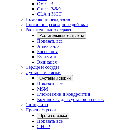
Омега 3
Омега 3-6-9
CLA и MCT
Помощь пищеварению
Противопаразитарные добавки
Растительные экстракты
Растительные экстракты
Показать все
Ашваганда
Босвеллия
Куркумин
Эхинацея
Сердце и сосуды
Суставы и связки
Суставы и связки
Показать все
MSM
Глюкозамин и хондроитин
Комплексы для суставов и связок
Спирулина
Против стресса
Против стресса
Показать все
5-HTP