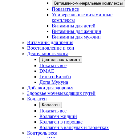
Витаминно-минеральные комплексы
Показать все
Универсальные витаминные
комплексы
Витамины для детей
Витамины для женщин
Витамины для мужчин
Витамины для зрения
Восстановление и сон
Деятельность мозга
Деятельность мозга
Показать все
DMAE
Гинкго Билоба
Допа Мукуна
Добавки для здоровья
Здоровье мочевыводящих путей
Коллаген
Коллаген
Показать все
Коллаген жидкий
Коллаген в порошке
Коллаген в капсулах и таблетках
Контроль веса