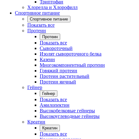
Триптофан
Хлорелла и Хлорофилл
Спортивное питание
Спортивное питание
Показать все
Протеин
Протеин
Показать все
Сывороточный
Изолят сывороточного белка
Казеин
Многокомпонентный протеин
Говяжий протеин
Протеин растительный
Протеин яичный
Гейнер
Гейнер
Показать все
Амилопектин
Высокобелковые гейнеры
Высокоуглеводные гейнеры
Креатин
Креатин
Показать все