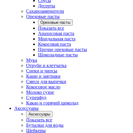
Соусы
Десерты
Сахарозаменители
Ореховые пасты
Ореховые пасты
Показать все
Арахисовая паста
Миндальная паста
Кокосовая паста
Прочие ореховые пасты
Шоколадные пасты
Мука
Отруби и клетчатка
Снеки и чипсы
Каши и завтраки
Смеси для выпечки
Кокосовое масло
Молоко сухое
Суперфуд
Какао и горячий шоколад
Аксессуары
Аксессуары
Показать все
Бутылки для воды
Шейкеры