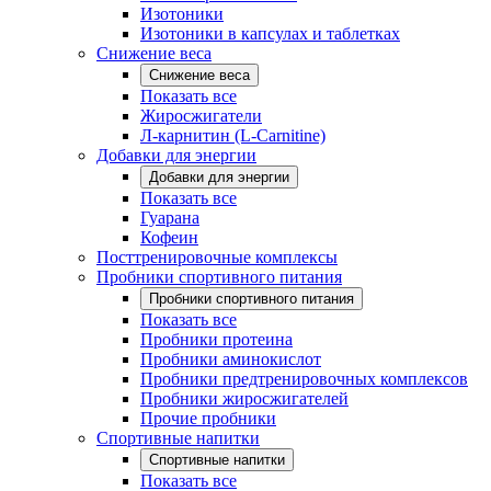
Изотоники
Изотоники в капсулах и таблетках
Снижение веса
Снижение веса
Показать все
Жиросжигатели
Л-карнитин (L-Carnitine)
Добавки для энергии
Добавки для энергии
Показать все
Гуарана
Кофеин
Посттренировочные комплексы
Пробники спортивного питания
Пробники спортивного питания
Показать все
Пробники протеина
Пробники аминокислот
Пробники предтренировочных комплексов
Пробники жиросжигателей
Прочие пробники
Спортивные напитки
Спортивные напитки
Показать все