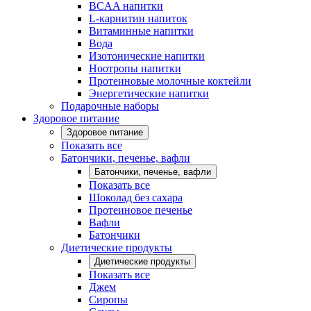
BCAA напитки
L-карнитин напиток
Витаминные напитки
Вода
Изотонические напитки
Ноотропы напитки
Протеиновые молочные коктейли
Энергетические напитки
Подарочные наборы
Здоровое питание
Здоровое питание
Показать все
Батончики, печенье, вафли
Батончики, печенье, вафли
Показать все
Шоколад без сахара
Протеиновое печенье
Вафли
Батончики
Диетические продукты
Диетические продукты
Показать все
Джем
Сиропы