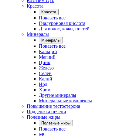
Коэнзим Q10
Красота
Красота
Показать все
Гиалуроновая кислота
Для волос, кожи, ногтей
Минералы
Минералы
Показать все
Кальций
Магний
Цинк
Железо
Селен
Калий
Йод
Хром
Другие минералы
Минеральные комплексы
Повышение тестостерона
Поддержка печени
Полезные жиры
Полезные жиры
Показать все
MCT