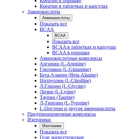
Креатин в порошке
Креатин в таблетках и капсулах
Аминокислоты
Аминокислоты
Показать все
BCAA
BCAA
Показать все
BCAA в таблетках и капсулах
BCAA в порошке
Аминокислотные комплексы
Аргинин (L-Arginine)
Глютамин (L-Glutamine)
Бета-Аланин (Beta-Alanine)
Цитруллин (L-Citrulline)
Л-Глицин (L-Glycine)
Лизин (L-Lysine)
Таурин (Taurine)
Л-Тирозин (L-Tyrosine)
L-Цистеин и другие аминокислоты
Предтренировочные комплексы
Изотоники
Изотоники
Показать все
Гели энергетические