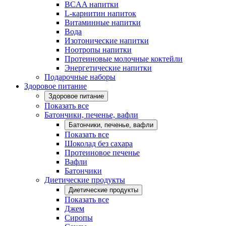
BCAA напитки
L-карнитин напиток
Витаминные напитки
Вода
Изотонические напитки
Ноотропы напитки
Протеиновые молочные коктейли
Энергетические напитки
Подарочные наборы
Здоровое питание
Здоровое питание
Показать все
Батончики, печенье, вафли
Батончики, печенье, вафли
Показать все
Шоколад без сахара
Протеиновое печенье
Вафли
Батончики
Диетические продукты
Диетические продукты
Показать все
Джем
Сиропы