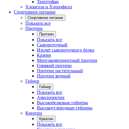
Триптофан
Хлорелла и Хлорофилл
Спортивное питание
Спортивное питание
Показать все
Протеин
Протеин
Показать все
Сывороточный
Изолят сывороточного белка
Казеин
Многокомпонентный протеин
Говяжий протеин
Протеин растительный
Протеин яичный
Гейнер
Гейнер
Показать все
Амилопектин
Высокобелковые гейнеры
Высокоуглеводные гейнеры
Креатин
Креатин
Показать все