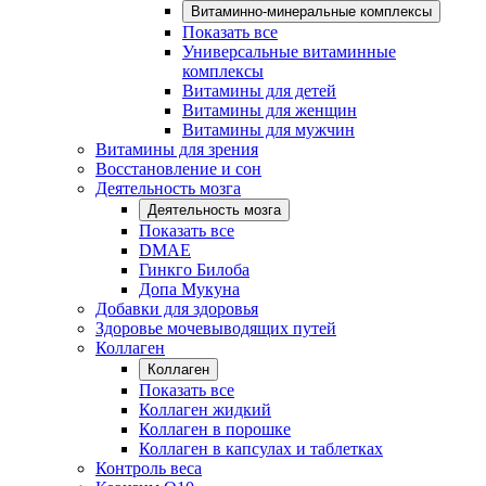
Витаминно-минеральные комплексы
Показать все
Универсальные витаминные
комплексы
Витамины для детей
Витамины для женщин
Витамины для мужчин
Витамины для зрения
Восстановление и сон
Деятельность мозга
Деятельность мозга
Показать все
DMAE
Гинкго Билоба
Допа Мукуна
Добавки для здоровья
Здоровье мочевыводящих путей
Коллаген
Коллаген
Показать все
Коллаген жидкий
Коллаген в порошке
Коллаген в капсулах и таблетках
Контроль веса