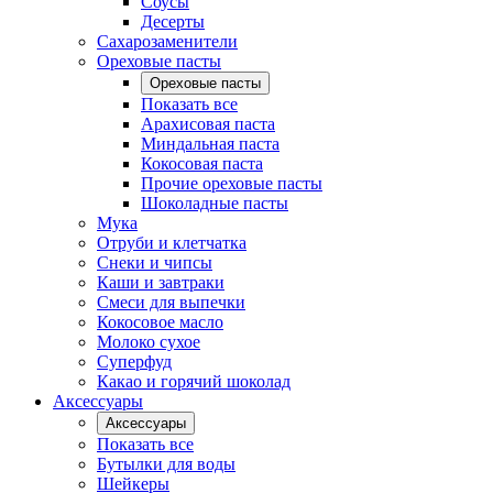
Соусы
Десерты
Сахарозаменители
Ореховые пасты
Ореховые пасты
Показать все
Арахисовая паста
Миндальная паста
Кокосовая паста
Прочие ореховые пасты
Шоколадные пасты
Мука
Отруби и клетчатка
Снеки и чипсы
Каши и завтраки
Смеси для выпечки
Кокосовое масло
Молоко сухое
Суперфуд
Какао и горячий шоколад
Аксессуары
Аксессуары
Показать все
Бутылки для воды
Шейкеры