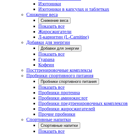
Изотоники
Изотоники в капсулах и таблетках
Снижение веса
Снижение веса
Показать все
Жиросжигатели
Л-карнитин (L-Carnitine)
Добавки для энергии
Добавки для энергии
Показать все
Гуарана
Кофеин
Посттренировочные комплексы
Пробники спортивного питания
Пробники спортивного питания
Показать все
Пробники протеина
Пробники аминокислот
Пробники предтренировочных комплексов
Пробники жиросжигателей
Прочие пробники
Спортивные напитки
Спортивные напитки
Показать все