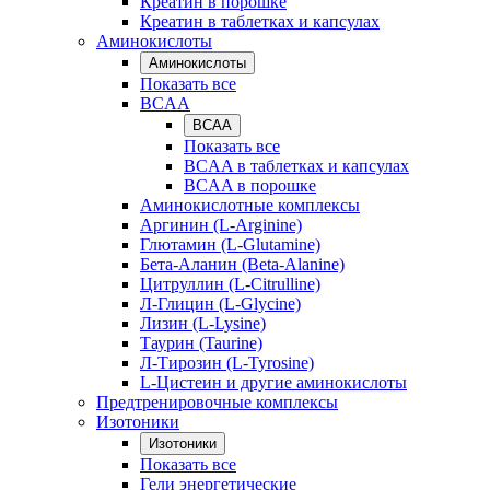
Креатин в порошке
Креатин в таблетках и капсулах
Аминокислоты
Аминокислоты
Показать все
BCAA
BCAA
Показать все
BCAA в таблетках и капсулах
BCAA в порошке
Аминокислотные комплексы
Аргинин (L-Arginine)
Глютамин (L-Glutamine)
Бета-Аланин (Beta-Alanine)
Цитруллин (L-Citrulline)
Л-Глицин (L-Glycine)
Лизин (L-Lysine)
Таурин (Taurine)
Л-Тирозин (L-Tyrosine)
L-Цистеин и другие аминокислоты
Предтренировочные комплексы
Изотоники
Изотоники
Показать все
Гели энергетические