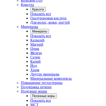
Коэнзим Q10
Красота
Красота
Показать все
Гиалуроновая кислота
Для волос, кожи, ногтей
Минералы
Минералы
Показать все
Кальций
Магний
Цинк
Железо
Селен
Калий
Йод
Хром
Другие минералы
Минеральные комплексы
Повышение тестостерона
Поддержка печени
Полезные жиры
Полезные жиры
Показать все
MCT