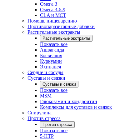
Омега 3
Омега 3-6-9
CLA и MCT
Помощь пищеварению
Противопаразитарные добавки
Растительные экстракты
Растительные экстракты
Показать все
Ашваганда
Босвеллия
Куркумин
Эхинацея
Сердце и сосуды
Суставы и связки
Суставы и связки
Показать все
MSM
Глюкозамин и хондроитин
Комплексы для суставов и связок
Спирулина
Против стресса
Против стресса
Показать все
5-HTP