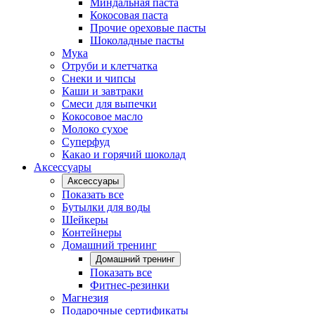
Миндальная паста
Кокосовая паста
Прочие ореховые пасты
Шоколадные пасты
Мука
Отруби и клетчатка
Снеки и чипсы
Каши и завтраки
Смеси для выпечки
Кокосовое масло
Молоко сухое
Суперфуд
Какао и горячий шоколад
Аксессуары
Аксессуары
Показать все
Бутылки для воды
Шейкеры
Контейнеры
Домашний тренинг
Домашний тренинг
Показать все
Фитнес-резинки
Магнезия
Подарочные сертификаты