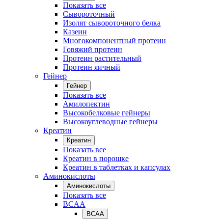
Показать все
Сывороточный
Изолят сывороточного белка
Казеин
Многокомпонентный протеин
Говяжий протеин
Протеин растительный
Протеин яичный
Гейнер
Гейнер
Показать все
Амилопектин
Высокобелковые гейнеры
Высокоуглеводные гейнеры
Креатин
Креатин
Показать все
Креатин в порошке
Креатин в таблетках и капсулах
Аминокислоты
Аминокислоты
Показать все
BCAA
BCAA