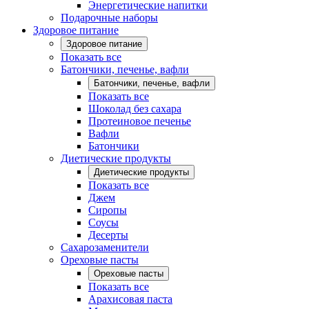
Энергетические напитки
Подарочные наборы
Здоровое питание
Здоровое питание
Показать все
Батончики, печенье, вафли
Батончики, печенье, вафли
Показать все
Шоколад без сахара
Протеиновое печенье
Вафли
Батончики
Диетические продукты
Диетические продукты
Показать все
Джем
Сиропы
Соусы
Десерты
Сахарозаменители
Ореховые пасты
Ореховые пасты
Показать все
Арахисовая паста