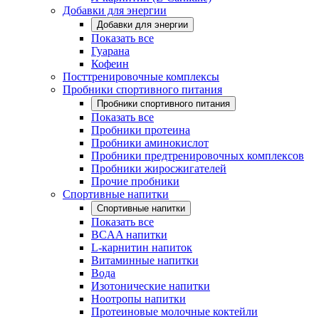
Добавки для энергии
Добавки для энергии
Показать все
Гуарана
Кофеин
Посттренировочные комплексы
Пробники спортивного питания
Пробники спортивного питания
Показать все
Пробники протеина
Пробники аминокислот
Пробники предтренировочных комплексов
Пробники жиросжигателей
Прочие пробники
Спортивные напитки
Спортивные напитки
Показать все
BCAA напитки
L-карнитин напиток
Витаминные напитки
Вода
Изотонические напитки
Ноотропы напитки
Протеиновые молочные коктейли