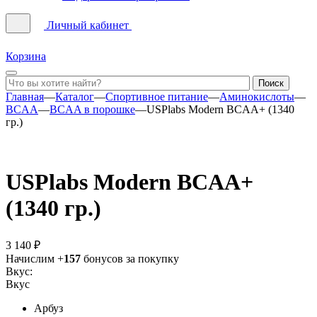
Личный кабинет
Корзина
Главная
—
Каталог
—
Спортивное питание
—
Аминокислоты
—
BCAA
—
BCAA в порошке
—
USPlabs Modern BCAA+ (1340
гр.)
USPlabs Modern BCAA+
(1340 гр.)
3 140 ₽
Начислим +
157
бонусов за покупку
Вкус:
Вкус
Арбуз