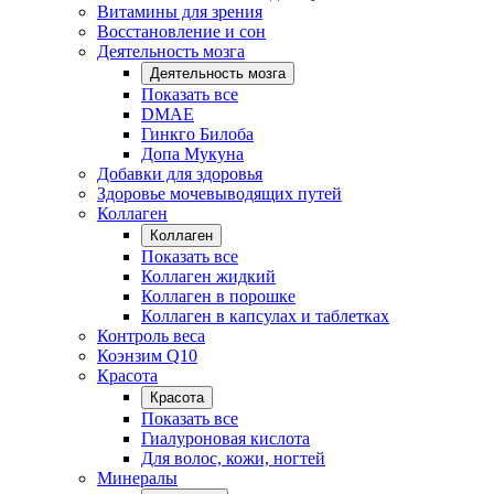
Витамины для зрения
Восстановление и сон
Деятельность мозга
Деятельность мозга
Показать все
DMAE
Гинкго Билоба
Допа Мукуна
Добавки для здоровья
Здоровье мочевыводящих путей
Коллаген
Коллаген
Показать все
Коллаген жидкий
Коллаген в порошке
Коллаген в капсулах и таблетках
Контроль веса
Коэнзим Q10
Красота
Красота
Показать все
Гиалуроновая кислота
Для волос, кожи, ногтей
Минералы