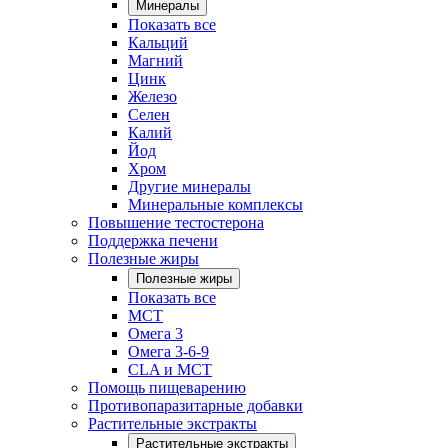
Минералы
Показать все
Кальций
Магний
Цинк
Железо
Селен
Калий
Йод
Хром
Другие минералы
Минеральные комплексы
Повышение тестостерона
Поддержка печени
Полезные жиры
Полезные жиры
Показать все
MCT
Омега 3
Омега 3-6-9
CLA и MCT
Помощь пищеварению
Противопаразитарные добавки
Растительные экстракты
Растительные экстракты