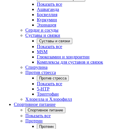
Показать все
Ашваганда
Босвеллия
Куркумин
Эхинацея
Сердце и сосуды
Суставы и связки
Суставы и связки
Показать все
MSM
Глюкозамин и хондроитин
Комплексы для суставов и связок
Спирулина
Против стресса
Против стресса
Показать все
5-HTP
Триптофан
Хлорелла и Хлорофилл
Спортивное питание
Спортивное питание
Показать все
Протеин
Протеин