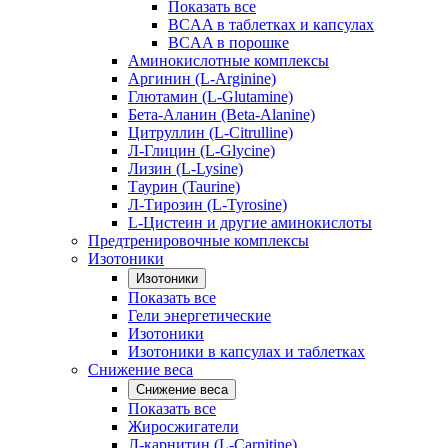
Показать все
BCAA в таблетках и капсулах
BCAA в порошке
Аминокислотные комплексы
Аргинин (L-Arginine)
Глютамин (L-Glutamine)
Бета-Аланин (Beta-Alanine)
Цитруллин (L-Citrulline)
Л-Глицин (L-Glycine)
Лизин (L-Lysine)
Таурин (Taurine)
Л-Тирозин (L-Tyrosine)
L-Цистеин и другие аминокислоты
Предтренировочные комплексы
Изотоники
Изотоники
Показать все
Гели энергетические
Изотоники
Изотоники в капсулах и таблетках
Снижение веса
Снижение веса
Показать все
Жиросжигатели
Л-карнитин (L-Carnitine)