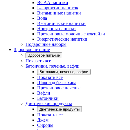
BCAA напитки
L-карнитин напиток
Витаминные напитки
Вода
Изотонические напитки
Ноотропы напитки
Протеиновые молочные коктейли
Энергетические напитки
Подарочные наборы
Здоровое питание
Здоровое питание
Показать все
Батончики, печенье, вафли
Батончики, печенье, вафли
Показать все
Шоколад без сахара
Протеиновое печенье
Вафли
Батончики
Диетические продукты
Диетические продукты
Показать все
Джем
Сиропы