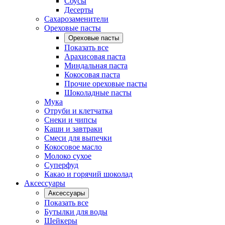
Соусы
Десерты
Сахарозаменители
Ореховые пасты
Ореховые пасты
Показать все
Арахисовая паста
Миндальная паста
Кокосовая паста
Прочие ореховые пасты
Шоколадные пасты
Мука
Отруби и клетчатка
Снеки и чипсы
Каши и завтраки
Смеси для выпечки
Кокосовое масло
Молоко сухое
Суперфуд
Какао и горячий шоколад
Аксессуары
Аксессуары
Показать все
Бутылки для воды
Шейкеры