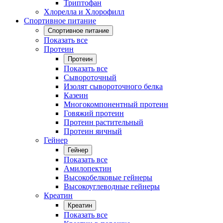
Триптофан
Хлорелла и Хлорофилл
Спортивное питание
Спортивное питание
Показать все
Протеин
Протеин
Показать все
Сывороточный
Изолят сывороточного белка
Казеин
Многокомпонентный протеин
Говяжий протеин
Протеин растительный
Протеин яичный
Гейнер
Гейнер
Показать все
Амилопектин
Высокобелковые гейнеры
Высокоуглеводные гейнеры
Креатин
Креатин
Показать все