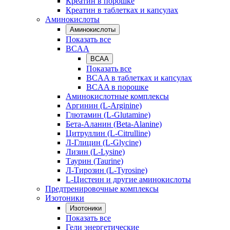
Креатин в порошке
Креатин в таблетках и капсулах
Аминокислоты
Аминокислоты
Показать все
BCAA
BCAA
Показать все
BCAA в таблетках и капсулах
BCAA в порошке
Аминокислотные комплексы
Аргинин (L-Arginine)
Глютамин (L-Glutamine)
Бета-Аланин (Beta-Alanine)
Цитруллин (L-Citrulline)
Л-Глицин (L-Glycine)
Лизин (L-Lysine)
Таурин (Taurine)
Л-Тирозин (L-Tyrosine)
L-Цистеин и другие аминокислоты
Предтренировочные комплексы
Изотоники
Изотоники
Показать все
Гели энергетические