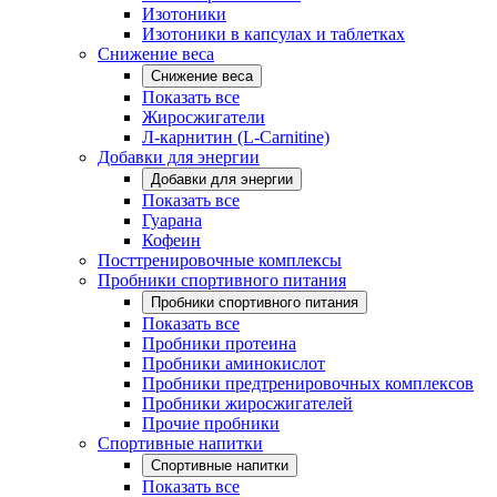
Изотоники
Изотоники в капсулах и таблетках
Снижение веса
Снижение веса
Показать все
Жиросжигатели
Л-карнитин (L-Carnitine)
Добавки для энергии
Добавки для энергии
Показать все
Гуарана
Кофеин
Посттренировочные комплексы
Пробники спортивного питания
Пробники спортивного питания
Показать все
Пробники протеина
Пробники аминокислот
Пробники предтренировочных комплексов
Пробники жиросжигателей
Прочие пробники
Спортивные напитки
Спортивные напитки
Показать все