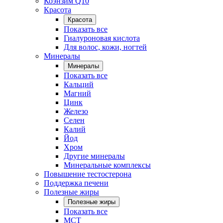
Коэнзим Q10
Красота
Красота
Показать все
Гиалуроновая кислота
Для волос, кожи, ногтей
Минералы
Минералы
Показать все
Кальций
Магний
Цинк
Железо
Селен
Калий
Йод
Хром
Другие минералы
Минеральные комплексы
Повышение тестостерона
Поддержка печени
Полезные жиры
Полезные жиры
Показать все
MCT