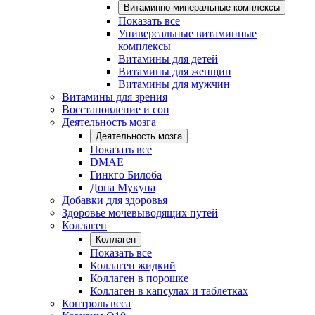
Витаминно-минеральные комплексы
Показать все
Универсальные витаминные
комплексы
Витамины для детей
Витамины для женщин
Витамины для мужчин
Витамины для зрения
Восстановление и сон
Деятельность мозга
Деятельность мозга
Показать все
DMAE
Гинкго Билоба
Допа Мукуна
Добавки для здоровья
Здоровье мочевыводящих путей
Коллаген
Коллаген
Показать все
Коллаген жидкий
Коллаген в порошке
Коллаген в капсулах и таблетках
Контроль веса