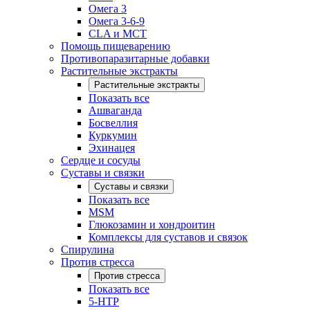
Омега 3
Омега 3-6-9
CLA и MCT
Помощь пищеварению
Противопаразитарные добавки
Растительные экстракты
Растительные экстракты
Показать все
Ашваганда
Босвеллия
Куркумин
Эхинацея
Сердце и сосуды
Суставы и связки
Суставы и связки
Показать все
MSM
Глюкозамин и хондроитин
Комплексы для суставов и связок
Спирулина
Против стресса
Против стресса
Показать все
5-HTP