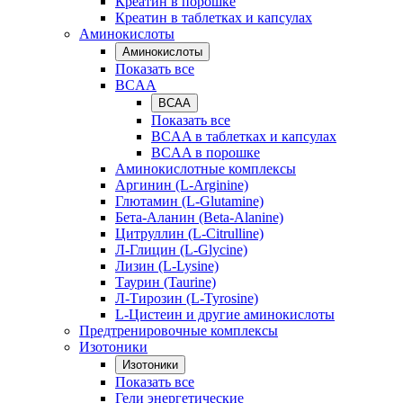
Креатин в порошке
Креатин в таблетках и капсулах
Аминокислоты
Аминокислоты
Показать все
BCAA
BCAA
Показать все
BCAA в таблетках и капсулах
BCAA в порошке
Аминокислотные комплексы
Аргинин (L-Arginine)
Глютамин (L-Glutamine)
Бета-Аланин (Beta-Alanine)
Цитруллин (L-Citrulline)
Л-Глицин (L-Glycine)
Лизин (L-Lysine)
Таурин (Taurine)
Л-Тирозин (L-Tyrosine)
L-Цистеин и другие аминокислоты
Предтренировочные комплексы
Изотоники
Изотоники
Показать все
Гели энергетические