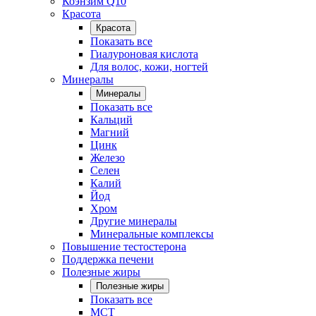
Коэнзим Q10
Красота
Красота
Показать все
Гиалуроновая кислота
Для волос, кожи, ногтей
Минералы
Минералы
Показать все
Кальций
Магний
Цинк
Железо
Селен
Калий
Йод
Хром
Другие минералы
Минеральные комплексы
Повышение тестостерона
Поддержка печени
Полезные жиры
Полезные жиры
Показать все
MCT