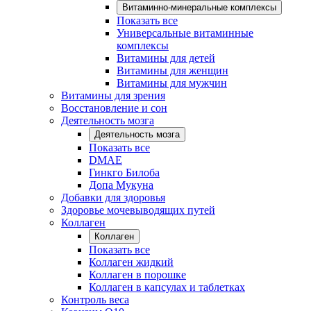
Витаминно-минеральные комплексы
Показать все
Универсальные витаминные
комплексы
Витамины для детей
Витамины для женщин
Витамины для мужчин
Витамины для зрения
Восстановление и сон
Деятельность мозга
Деятельность мозга
Показать все
DMAE
Гинкго Билоба
Допа Мукуна
Добавки для здоровья
Здоровье мочевыводящих путей
Коллаген
Коллаген
Показать все
Коллаген жидкий
Коллаген в порошке
Коллаген в капсулах и таблетках
Контроль веса