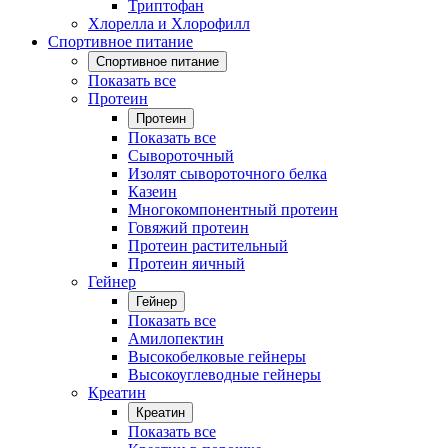
Триптофан
Хлорелла и Хлорофилл
Спортивное питание
Спортивное питание
Показать все
Протеин
Протеин
Показать все
Сывороточный
Изолят сывороточного белка
Казеин
Многокомпонентный протеин
Говяжий протеин
Протеин растительный
Протеин яичный
Гейнер
Гейнер
Показать все
Амилопектин
Высокобелковые гейнеры
Высокоуглеводные гейнеры
Креатин
Креатин
Показать все