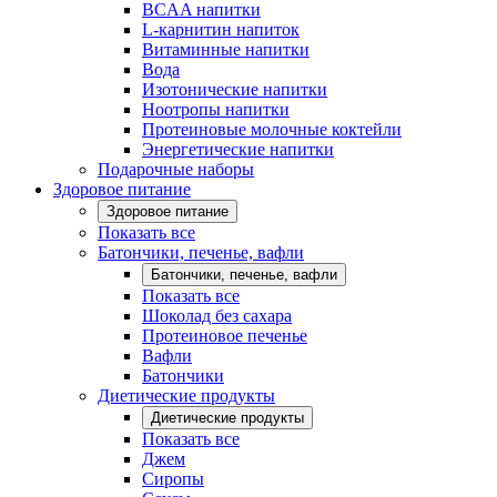
BCAA напитки
L-карнитин напиток
Витаминные напитки
Вода
Изотонические напитки
Ноотропы напитки
Протеиновые молочные коктейли
Энергетические напитки
Подарочные наборы
Здоровое питание
Здоровое питание
Показать все
Батончики, печенье, вафли
Батончики, печенье, вафли
Показать все
Шоколад без сахара
Протеиновое печенье
Вафли
Батончики
Диетические продукты
Диетические продукты
Показать все
Джем
Сиропы