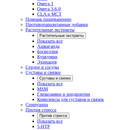
Омега 3
Омега 3-6-9
CLA и MCT
Помощь пищеварению
Противопаразитарные добавки
Растительные экстракты
Растительные экстракты
Показать все
Ашваганда
Босвеллия
Куркумин
Эхинацея
Сердце и сосуды
Суставы и связки
Суставы и связки
Показать все
MSM
Глюкозамин и хондроитин
Комплексы для суставов и связок
Спирулина
Против стресса
Против стресса
Показать все
5-HTP