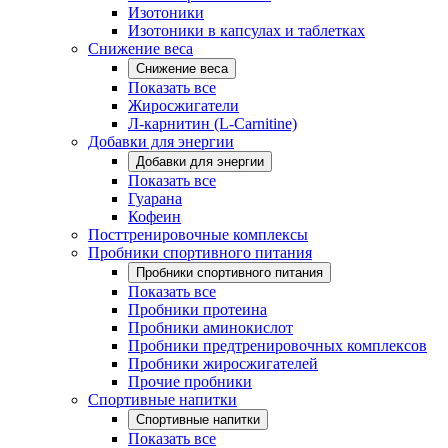
Изотоники
Изотоники в капсулах и таблетках
Снижение веса
Снижение веса
Показать все
Жиросжигатели
Л-карнитин (L-Carnitine)
Добавки для энергии
Добавки для энергии
Показать все
Гуарана
Кофеин
Посттренировочные комплексы
Пробники спортивного питания
Пробники спортивного питания
Показать все
Пробники протеина
Пробники аминокислот
Пробники предтренировочных комплексов
Пробники жиросжигателей
Прочие пробники
Спортивные напитки
Спортивные напитки
Показать все