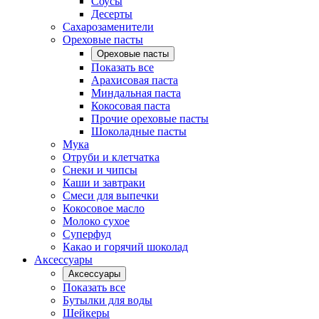
Соусы
Десерты
Сахарозаменители
Ореховые пасты
Ореховые пасты
Показать все
Арахисовая паста
Миндальная паста
Кокосовая паста
Прочие ореховые пасты
Шоколадные пасты
Мука
Отруби и клетчатка
Снеки и чипсы
Каши и завтраки
Смеси для выпечки
Кокосовое масло
Молоко сухое
Суперфуд
Какао и горячий шоколад
Аксессуары
Аксессуары
Показать все
Бутылки для воды
Шейкеры