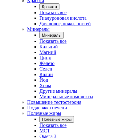
Красота
Красота
Показать все
Гиалуроновая кислота
Для волос, кожи, ногтей
Минералы
Минералы
Показать все
Кальций
Магний
Цинк
Железо
Селен
Калий
Йод
Хром
Другие минералы
Минеральные комплексы
Повышение тестостерона
Поддержка печени
Полезные жиры
Полезные жиры
Показать все
MCT
Омега 3