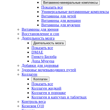
Витаминно-минеральные комплексы
Показать все
Универсальные витаминные комплексы
Витамины для детей
Витамины для женщин
Витамины для мужчин
Витамины для зрения
Восстановление и сон
Деятельность мозга
Деятельность мозга
Показать все
DMAE
Гинкго Билоба
Допа Мукуна
Добавки для здоровья
Здоровье мочевыводящих путей
Коллаген
Коллаген
Показать все
Коллаген жидкий
Коллаген в порошке
Коллаген в капсулах и таблетках
Контроль веса
Коэнзим Q10