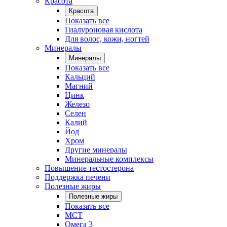
Красота
Красота
Показать все
Гиалуроновая кислота
Для волос, кожи, ногтей
Минералы
Минералы
Показать все
Кальций
Магний
Цинк
Железо
Селен
Калий
Йод
Хром
Другие минералы
Минеральные комплексы
Повышение тестостерона
Поддержка печени
Полезные жиры
Полезные жиры
Показать все
MCT
Омега 3