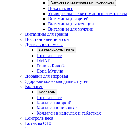
Витаминно-минеральные комплексы
Показать все
Универсальные витаминные комплексы
Витамины для детей
Витамины для женщин
Витамины для мужчин
Витамины для зрения
Восстановление и сон
Деятельность мозга
Деятельность мозга
Показать все
DMAE
Гинкго Билоба
Допа Мукуна
Добавки для здоровья
Здоровье мочевыводящих путей
Коллаген
Коллаген
Показать все
Коллаген жидкий
Коллаген в порошке
Коллаген в капсулах и таблетках
Контроль веса
Коэнзим Q10