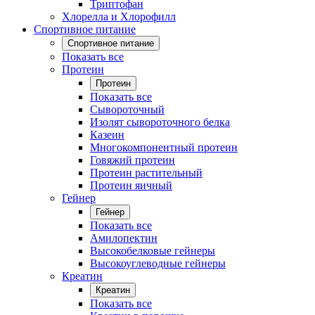
Триптофан
Хлорелла и Хлорофилл
Спортивное питание
Спортивное питание
Показать все
Протеин
Протеин
Показать все
Сывороточный
Изолят сывороточного белка
Казеин
Многокомпонентный протеин
Говяжий протеин
Протеин растительный
Протеин яичный
Гейнер
Гейнер
Показать все
Амилопектин
Высокобелковые гейнеры
Высокоуглеводные гейнеры
Креатин
Креатин
Показать все