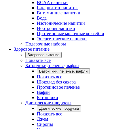
BCAA напитки
L-карнитин напиток
Витаминные напитки
Вода
Изотонические напитки
Ноотропы напитки
Протеиновые молочные коктейли
Энергетические напитки
Подарочные наборы
Здоровое питание
Здоровое питание
Показать все
Батончики, печенье, вафли
Батончики, печенье, вафли
Показать все
Шоколад без сахара
Протеиновое печенье
Вафли
Батончики
Диетические продукты
Диетические продукты
Показать все
Джем
Сиропы