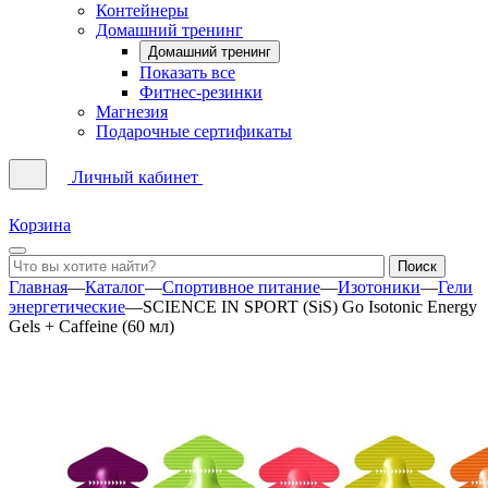
Контейнеры
Домашний тренинг
Домашний тренинг
Показать все
Фитнес-резинки
Магнезия
Подарочные сертификаты
Личный кабинет
Корзина
Главная
—
Каталог
—
Спортивное питание
—
Изотоники
—
Гели
энергетические
—
SCIENCE IN SPORT (SiS) Go Isotonic Energy
Gels + Caffeine (60 мл)