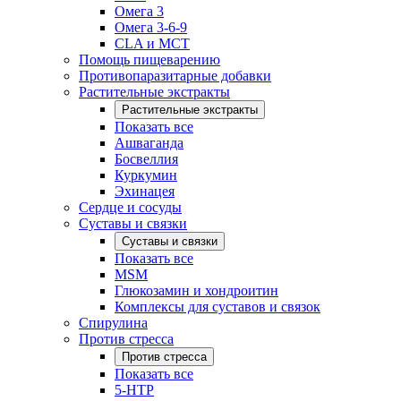
Омега 3
Омега 3-6-9
CLA и MCT
Помощь пищеварению
Противопаразитарные добавки
Растительные экстракты
Растительные экстракты
Показать все
Ашваганда
Босвеллия
Куркумин
Эхинацея
Сердце и сосуды
Суставы и связки
Суставы и связки
Показать все
MSM
Глюкозамин и хондроитин
Комплексы для суставов и связок
Спирулина
Против стресса
Против стресса
Показать все
5-HTP