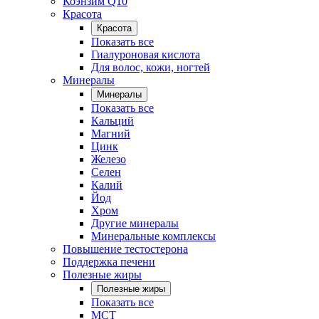
Коэнзим Q10
Красота
Красота
Показать все
Гиалуроновая кислота
Для волос, кожи, ногтей
Минералы
Минералы
Показать все
Кальций
Магний
Цинк
Железо
Селен
Калий
Йод
Хром
Другие минералы
Минеральные комплексы
Повышение тестостерона
Поддержка печени
Полезные жиры
Полезные жиры
Показать все
MCT