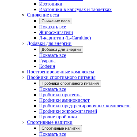
Изотоники
Изотоники в капсулах и таблетках
Снижение веса
Снижение веса
Показать все
Жиросжигатели
Л-карнитин (L-Carnitine)
Добавки для энергии
Добавки для энергии
Показать все
Гуарана
Кофеин
Посттренировочные комплексы
Пробники спортивного питания
Пробники спортивного питания
Показать все
Пробники протеина
Пробники аминокислот
Пробники предтренировочных комплексов
Пробники жиросжигателей
Прочие пробники
Спортивные напитки
Спортивные напитки
Показать все