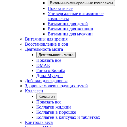
Витаминно-минеральные комплексы
Показать все
Универсальные витаминные
комплексы
Витамины для детей
Витамины для женщин
Витамины для мужчин
Витамины для зрения
Восстановление и сон
Деятельность мозга
Деятельность мозга
Показать все
DMAE
Гинкго Билоба
Допа Мукуна
Добавки для здоровья
Здоровье мочевыводящих путей
Коллаген
Коллаген
Показать все
Коллаген жидкий
Коллаген в порошке
Коллаген в капсулах и таблетках
Контроль веса