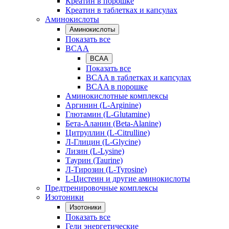
Креатин в порошке
Креатин в таблетках и капсулах
Аминокислоты
Аминокислоты
Показать все
BCAA
BCAA
Показать все
BCAA в таблетках и капсулах
BCAA в порошке
Аминокислотные комплексы
Аргинин (L-Arginine)
Глютамин (L-Glutamine)
Бета-Аланин (Beta-Alanine)
Цитруллин (L-Citrulline)
Л-Глицин (L-Glycine)
Лизин (L-Lysine)
Таурин (Taurine)
Л-Тирозин (L-Tyrosine)
L-Цистеин и другие аминокислоты
Предтренировочные комплексы
Изотоники
Изотоники
Показать все
Гели энергетические