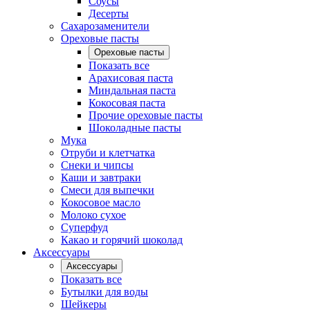
Соусы
Десерты
Сахарозаменители
Ореховые пасты
Ореховые пасты
Показать все
Арахисовая паста
Миндальная паста
Кокосовая паста
Прочие ореховые пасты
Шоколадные пасты
Мука
Отруби и клетчатка
Снеки и чипсы
Каши и завтраки
Смеси для выпечки
Кокосовое масло
Молоко сухое
Суперфуд
Какао и горячий шоколад
Аксессуары
Аксессуары
Показать все
Бутылки для воды
Шейкеры