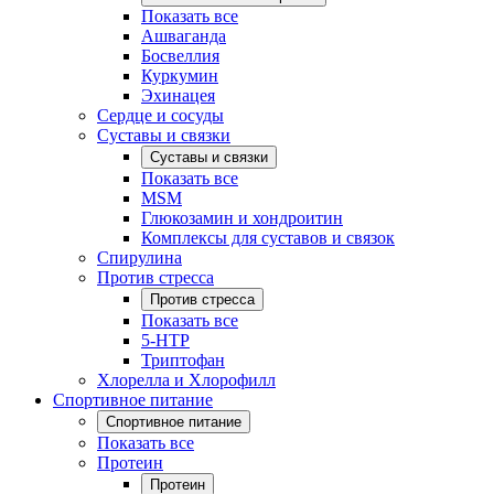
Показать все
Ашваганда
Босвеллия
Куркумин
Эхинацея
Сердце и сосуды
Суставы и связки
Суставы и связки
Показать все
MSM
Глюкозамин и хондроитин
Комплексы для суставов и связок
Спирулина
Против стресса
Против стресса
Показать все
5-HTP
Триптофан
Хлорелла и Хлорофилл
Спортивное питание
Спортивное питание
Показать все
Протеин
Протеин