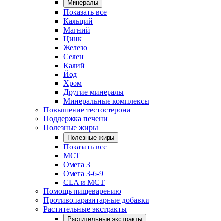
Минералы
Показать все
Кальций
Магний
Цинк
Железо
Селен
Калий
Йод
Хром
Другие минералы
Минеральные комплексы
Повышение тестостерона
Поддержка печени
Полезные жиры
Полезные жиры
Показать все
MCT
Омега 3
Омега 3-6-9
CLA и MCT
Помощь пищеварению
Противопаразитарные добавки
Растительные экстракты
Растительные экстракты