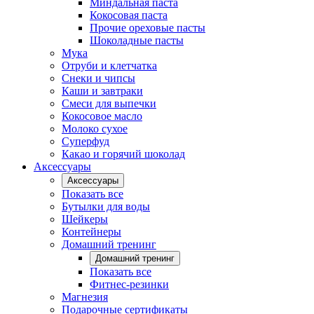
Миндальная паста
Кокосовая паста
Прочие ореховые пасты
Шоколадные пасты
Мука
Отруби и клетчатка
Снеки и чипсы
Каши и завтраки
Смеси для выпечки
Кокосовое масло
Молоко сухое
Суперфуд
Какао и горячий шоколад
Аксессуары
Аксессуары
Показать все
Бутылки для воды
Шейкеры
Контейнеры
Домашний тренинг
Домашний тренинг
Показать все
Фитнес-резинки
Магнезия
Подарочные сертификаты