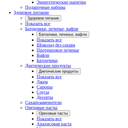
Энергетические напитки
Подарочные наборы
Здоровое питание
Здоровое питание
Показать все
Батончики, печенье, вафли
Батончики, печенье, вафли
Показать все
Шоколад без сахара
Протеиновое печенье
Вафли
Батончики
Диетические продукты
Диетические продукты
Показать все
Джем
Сиропы
Соусы
Десерты
Сахарозаменители
Ореховые пасты
Ореховые пасты
Показать все
Арахисовая паста