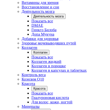
Витамины для зрения
Восстановление и сон
Деятельность мозга
Деятельность мозга
Показать все
DMAE
Гинкго Билоба
Допа Мукуна
Добавки для здоровья
Здоровье мочевыводящих путей
Коллаген
Коллаген
Показать все
Коллаген жидкий
Коллаген в порошке
Коллаген в капсулах и таблетках
Контроль веса
Коэнзим Q10
Красота
Красота
Показать все
Гиалуроновая кислота
Для волос, кожи, ногтей
Минералы