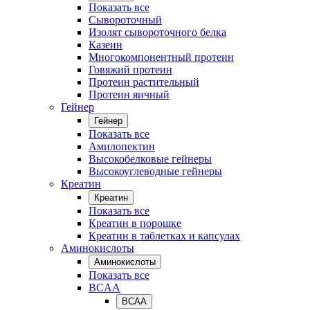
Показать все
Сывороточный
Изолят сывороточного белка
Казеин
Многокомпонентный протеин
Говяжий протеин
Протеин растительный
Протеин яичный
Гейнер
Гейнер
Показать все
Амилопектин
Высокобелковые гейнеры
Высокоуглеводные гейнеры
Креатин
Креатин
Показать все
Креатин в порошке
Креатин в таблетках и капсулах
Аминокислоты
Аминокислоты
Показать все
BCAA
BCAA