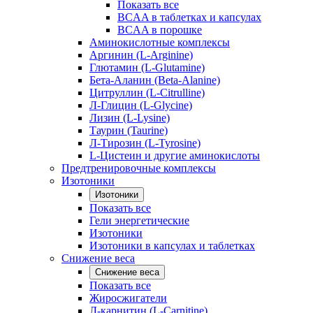
Показать все
BCAA в таблетках и капсулах
BCAA в порошке
Аминокислотные комплексы
Аргинин (L-Arginine)
Глютамин (L-Glutamine)
Бета-Аланин (Beta-Alanine)
Цитруллин (L-Citrulline)
Л-Глицин (L-Glycine)
Лизин (L-Lysine)
Таурин (Taurine)
Л-Тирозин (L-Tyrosine)
L-Цистеин и другие аминокислоты
Предтренировочные комплексы
Изотоники
Изотоники
Показать все
Гели энергетические
Изотоники
Изотоники в капсулах и таблетках
Снижение веса
Снижение веса
Показать все
Жиросжигатели
Л-карнитин (L-Carnitine)