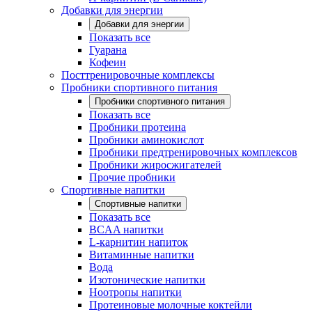
Добавки для энергии
Добавки для энергии
Показать все
Гуарана
Кофеин
Посттренировочные комплексы
Пробники спортивного питания
Пробники спортивного питания
Показать все
Пробники протеина
Пробники аминокислот
Пробники предтренировочных комплексов
Пробники жиросжигателей
Прочие пробники
Спортивные напитки
Спортивные напитки
Показать все
BCAA напитки
L-карнитин напиток
Витаминные напитки
Вода
Изотонические напитки
Ноотропы напитки
Протеиновые молочные коктейли