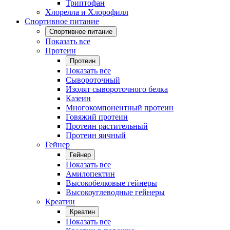
Триптофан
Хлорелла и Хлорофилл
Спортивное питание
Спортивное питание
Показать все
Протеин
Протеин
Показать все
Сывороточный
Изолят сывороточного белка
Казеин
Многокомпонентный протеин
Говяжий протеин
Протеин растительный
Протеин яичный
Гейнер
Гейнер
Показать все
Амилопектин
Высокобелковые гейнеры
Высокоуглеводные гейнеры
Креатин
Креатин
Показать все