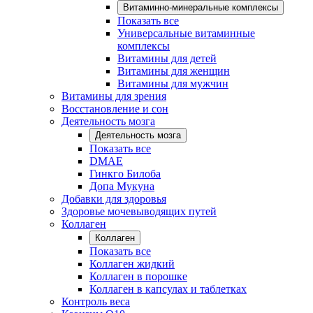
Витаминно-минеральные комплексы
Показать все
Универсальные витаминные
комплексы
Витамины для детей
Витамины для женщин
Витамины для мужчин
Витамины для зрения
Восстановление и сон
Деятельность мозга
Деятельность мозга
Показать все
DMAE
Гинкго Билоба
Допа Мукуна
Добавки для здоровья
Здоровье мочевыводящих путей
Коллаген
Коллаген
Показать все
Коллаген жидкий
Коллаген в порошке
Коллаген в капсулах и таблетках
Контроль веса