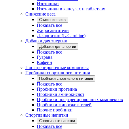
Изотоники
Изотоники в капсулах и таблетках
Снижение веса
Снижение веса
Показать все
Жиросжигатели
Л-карнитин (L-Carnitine)
Добавки для энергии
Добавки для энергии
Показать все
Гуарана
Кофеин
Посттренировочные комплексы
Пробники спортивного питания
Пробники спортивного питания
Показать все
Пробники протеина
Пробники аминокислот
Пробники предтренировочных комплексов
Пробники жиросжигателей
Прочие пробники
Спортивные напитки
Спортивные напитки
Показать все