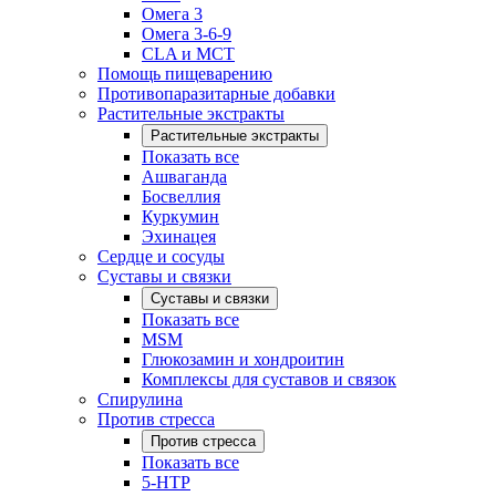
Омега 3
Омега 3-6-9
CLA и MCT
Помощь пищеварению
Противопаразитарные добавки
Растительные экстракты
Растительные экстракты
Показать все
Ашваганда
Босвеллия
Куркумин
Эхинацея
Сердце и сосуды
Суставы и связки
Суставы и связки
Показать все
MSM
Глюкозамин и хондроитин
Комплексы для суставов и связок
Спирулина
Против стресса
Против стресса
Показать все
5-HTP