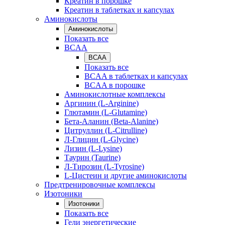
Креатин в порошке
Креатин в таблетках и капсулах
Аминокислоты
Аминокислоты
Показать все
BCAA
BCAA
Показать все
BCAA в таблетках и капсулах
BCAA в порошке
Аминокислотные комплексы
Аргинин (L-Arginine)
Глютамин (L-Glutamine)
Бета-Аланин (Beta-Alanine)
Цитруллин (L-Citrulline)
Л-Глицин (L-Glycine)
Лизин (L-Lysine)
Таурин (Taurine)
Л-Тирозин (L-Tyrosine)
L-Цистеин и другие аминокислоты
Предтренировочные комплексы
Изотоники
Изотоники
Показать все
Гели энергетические