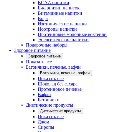
BCAA напитки
L-карнитин напиток
Витаминные напитки
Вода
Изотонические напитки
Ноотропы напитки
Протеиновые молочные коктейли
Энергетические напитки
Подарочные наборы
Здоровое питание
Здоровое питание
Показать все
Батончики, печенье, вафли
Батончики, печенье, вафли
Показать все
Шоколад без сахара
Протеиновое печенье
Вафли
Батончики
Диетические продукты
Диетические продукты
Показать все
Джем
Сиропы