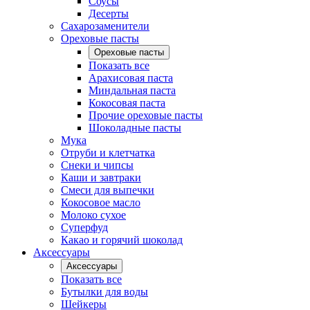
Соусы
Десерты
Сахарозаменители
Ореховые пасты
Ореховые пасты
Показать все
Арахисовая паста
Миндальная паста
Кокосовая паста
Прочие ореховые пасты
Шоколадные пасты
Мука
Отруби и клетчатка
Снеки и чипсы
Каши и завтраки
Смеси для выпечки
Кокосовое масло
Молоко сухое
Суперфуд
Какао и горячий шоколад
Аксессуары
Аксессуары
Показать все
Бутылки для воды
Шейкеры