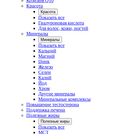
Коэнзим Q10
Красота
Красота
Показать все
Гиалуроновая кислота
Для волос, кожи, ногтей
Минералы
Минералы
Показать все
Кальций
Магний
Цинк
Железо
Селен
Калий
Йод
Хром
Другие минералы
Минеральные комплексы
Повышение тестостерона
Поддержка печени
Полезные жиры
Полезные жиры
Показать все
MCT