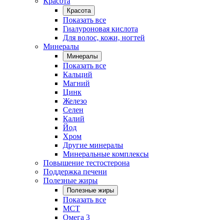
Красота
Красота
Показать все
Гиалуроновая кислота
Для волос, кожи, ногтей
Минералы
Минералы
Показать все
Кальций
Магний
Цинк
Железо
Селен
Калий
Йод
Хром
Другие минералы
Минеральные комплексы
Повышение тестостерона
Поддержка печени
Полезные жиры
Полезные жиры
Показать все
MCT
Омега 3