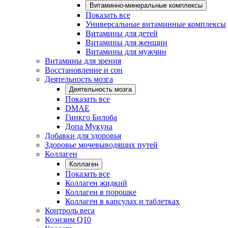
Витаминно-минеральные комплексы
Показать все
Универсальные витаминные комплексы
Витамины для детей
Витамины для женщин
Витамины для мужчин
Витамины для зрения
Восстановление и сон
Деятельность мозга
Деятельность мозга
Показать все
DMAE
Гинкго Билоба
Допа Мукуна
Добавки для здоровья
Здоровье мочевыводящих путей
Коллаген
Коллаген
Показать все
Коллаген жидкий
Коллаген в порошке
Коллаген в капсулах и таблетках
Контроль веса
Коэнзим Q10