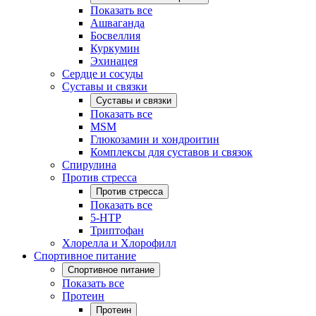
Показать все
Ашваганда
Босвеллия
Куркумин
Эхинацея
Сердце и сосуды
Суставы и связки
Суставы и связки
Показать все
MSM
Глюкозамин и хондроитин
Комплексы для суставов и связок
Спирулина
Против стресса
Против стресса
Показать все
5-HTP
Триптофан
Хлорелла и Хлорофилл
Спортивное питание
Спортивное питание
Показать все
Протеин
Протеин