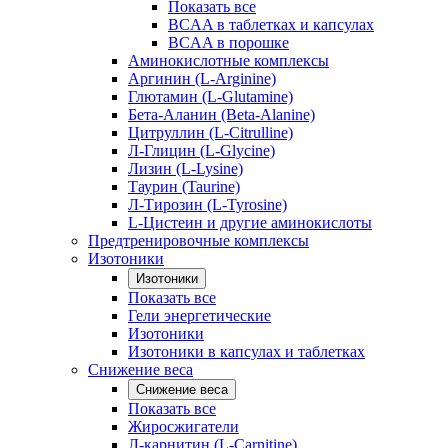
Показать все
BCAA в таблетках и капсулах
BCAA в порошке
Аминокислотные комплексы
Аргинин (L-Arginine)
Глютамин (L-Glutamine)
Бета-Аланин (Beta-Alanine)
Цитруллин (L-Citrulline)
Л-Глицин (L-Glycine)
Лизин (L-Lysine)
Таурин (Taurine)
Л-Тирозин (L-Tyrosine)
L-Цистеин и другие аминокислоты
Предтренировочные комплексы
Изотоники
Изотоники
Показать все
Гели энергетические
Изотоники
Изотоники в капсулах и таблетках
Снижение веса
Снижение веса
Показать все
Жиросжигатели
Л-карнитин (L-Carnitine)