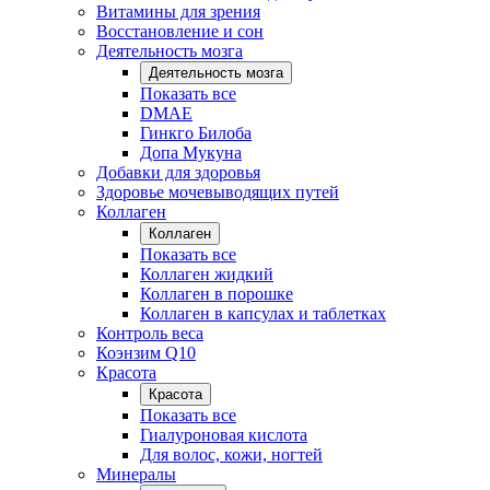
Витамины для зрения
Восстановление и сон
Деятельность мозга
Деятельность мозга
Показать все
DMAE
Гинкго Билоба
Допа Мукуна
Добавки для здоровья
Здоровье мочевыводящих путей
Коллаген
Коллаген
Показать все
Коллаген жидкий
Коллаген в порошке
Коллаген в капсулах и таблетках
Контроль веса
Коэнзим Q10
Красота
Красота
Показать все
Гиалуроновая кислота
Для волос, кожи, ногтей
Минералы