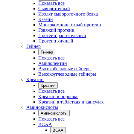
Показать все
Сывороточный
Изолят сывороточного белка
Казеин
Многокомпонентный протеин
Говяжий протеин
Протеин растительный
Протеин яичный
Гейнер
Гейнер
Показать все
Амилопектин
Высокобелковые гейнеры
Высокоуглеводные гейнеры
Креатин
Креатин
Показать все
Креатин в порошке
Креатин в таблетках и капсулах
Аминокислоты
Аминокислоты
Показать все
BCAA
BCAA