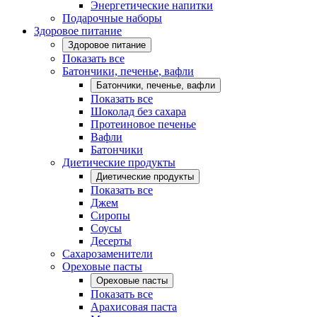
Энергетические напитки
Подарочные наборы
Здоровое питание
Здоровое питание
Показать все
Батончики, печенье, вафли
Батончики, печенье, вафли
Показать все
Шоколад без сахара
Протеиновое печенье
Вафли
Батончики
Диетические продукты
Диетические продукты
Показать все
Джем
Сиропы
Соусы
Десерты
Сахарозаменители
Ореховые пасты
Ореховые пасты
Показать все
Арахисовая паста