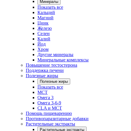
Минералы
Показать все
Кальций
Магний
Цинк
Железо
Селен
Калий
Йод
Хром
Другие минералы
Минеральные комплексы
Повышение тестостерона
Поддержка печени
Полезные жиры
Полезные жиры
Показать все
MCT
Омега 3
Омега 3-6-9
CLA и MCT
Помощь пищеварению
Противопаразитарные добавки
Растительные экстракты
Растительные экстракты