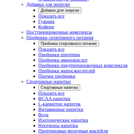
Добавки для энергии
Добавки для энергии
Показать все
Гуарана
Кофеин
Посттренировочные комплексы
Пробники спортивного питания
Пробники спортивного питания
Показать все
Пробники протеина
Пробники аминокислот
Пробники предтренировочных комплексов
Пробники жиросжигателей
Прочие пробники
Спортивные напитки
Спортивные напитки
Показать все
BCAA напитки
L-карнитин напиток
Витаминные напитки
Вода
Изотонические напитки
Ноотропы напитки
Протеиновые молочные коктейли