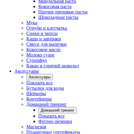
Миндальная паста
Кокосовая паста
Прочие ореховые пасты
Шоколадные пасты
Мука
Отруби и клетчатка
Снеки и чипсы
Каши и завтраки
Смеси для выпечки
Кокосовое масло
Молоко сухое
Суперфуд
Какао и горячий шоколад
Аксессуары
Аксессуары
Показать все
Бутылки для воды
Шейкеры
Контейнеры
Домашний тренинг
Домашний тренинг
Показать все
Фитнес-резинки
Магнезия
Подарочные сертификаты