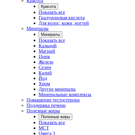
Красота
Красота
Показать все
Гиалуроновая кислота
Для волос, кожи, ногтей
Минералы
Минералы
Показать все
Кальций
Магний
Цинк
Железо
Селен
Калий
Йод
Хром
Другие минералы
Минеральные комплексы
Повышение тестостерона
Поддержка печени
Полезные жиры
Полезные жиры
Показать все
MCT
Омега 3