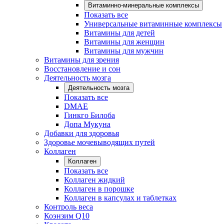
Витаминно-минеральные комплексы
Показать все
Универсальные витаминные комплексы
Витамины для детей
Витамины для женщин
Витамины для мужчин
Витамины для зрения
Восстановление и сон
Деятельность мозга
Деятельность мозга
Показать все
DMAE
Гинкго Билоба
Допа Мукуна
Добавки для здоровья
Здоровье мочевыводящих путей
Коллаген
Коллаген
Показать все
Коллаген жидкий
Коллаген в порошке
Коллаген в капсулах и таблетках
Контроль веса
Коэнзим Q10