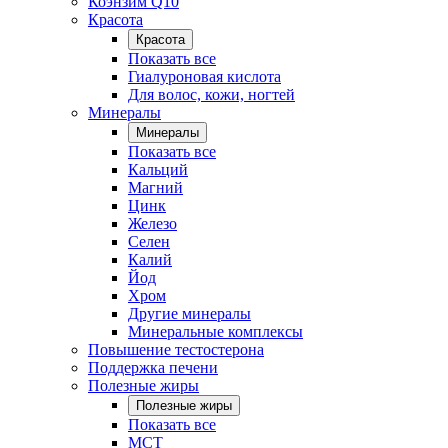
Коэнзим Q10
Красота
Красота
Показать все
Гиалуроновая кислота
Для волос, кожи, ногтей
Минералы
Минералы
Показать все
Кальций
Магний
Цинк
Железо
Селен
Калий
Йод
Хром
Другие минералы
Минеральные комплексы
Повышение тестостерона
Поддержка печени
Полезные жиры
Полезные жиры
Показать все
MCT