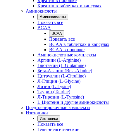
Креатин в порошке
Креатин в таблетках и капсулах
Аминокислоты
Аминокислоты
Показать все
BCAA
BCAA
Показать все
BCAA в таблетках и капсулах
BCAA в порошке
Аминокислотные комплексы
Аргинин (L-Arginine)
Глютамин (L-Glutamine)
Бета-Аланин (Beta-Alanine)
Цитруллин (L-Citrulline)
Л-Глицин (L-Glycine)
Лизин (L-Lysine)
Таурин (Taurine)
Л-Тирозин (L-Tyrosine)
L-Цистеин и другие аминокислоты
Предтренировочные комплексы
Изотоники
Изотоники
Показать все
Гели энергетические