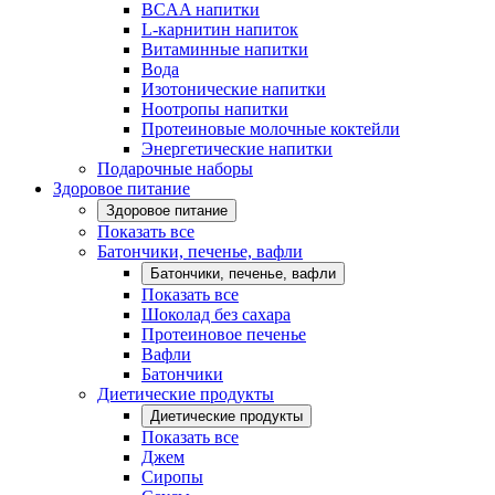
BCAA напитки
L-карнитин напиток
Витаминные напитки
Вода
Изотонические напитки
Ноотропы напитки
Протеиновые молочные коктейли
Энергетические напитки
Подарочные наборы
Здоровое питание
Здоровое питание
Показать все
Батончики, печенье, вафли
Батончики, печенье, вафли
Показать все
Шоколад без сахара
Протеиновое печенье
Вафли
Батончики
Диетические продукты
Диетические продукты
Показать все
Джем
Сиропы