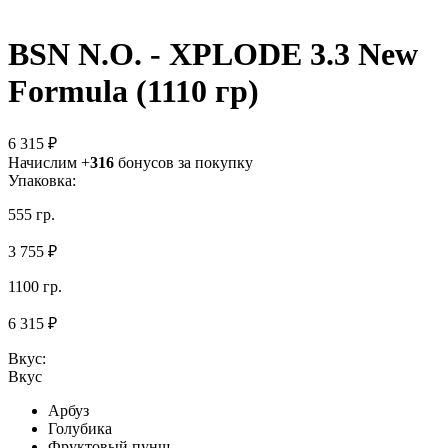
BSN N.O. - XPLODE 3.3 New
Formula (1110 гр)
6 315 ₽
Начислим +
316
бонусов за покупку
Упаковка:
555 гр.
3 755 ₽
1100 гр.
6 315 ₽
Вкус:
Вкус
Арбуз
Голубика
Фруктовый пунш