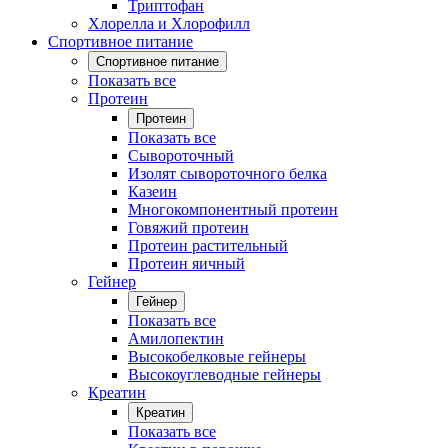
Триптофан
Хлорелла и Хлорофилл
Спортивное питание
Спортивное питание
Показать все
Протеин
Протеин
Показать все
Сывороточный
Изолят сывороточного белка
Казеин
Многокомпонентный протеин
Говяжий протеин
Протеин растительный
Протеин яичный
Гейнер
Гейнер
Показать все
Амилопектин
Высокобелковые гейнеры
Высокоуглеводные гейнеры
Креатин
Креатин
Показать все