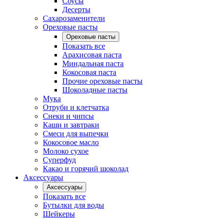
Соусы
Десерты
Сахарозаменители
Ореховые пасты
Ореховые пасты
Показать все
Арахисовая паста
Миндальная паста
Кокосовая паста
Прочие ореховые пасты
Шоколадные пасты
Мука
Отруби и клетчатка
Снеки и чипсы
Каши и завтраки
Смеси для выпечки
Кокосовое масло
Молоко сухое
Суперфуд
Какао и горячий шоколад
Аксессуары
Аксессуары
Показать все
Бутылки для воды
Шейкеры