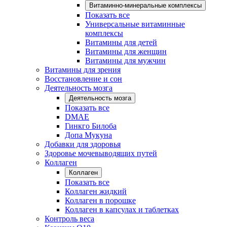
Витаминно-минеральные комплексы
Показать все
Универсальные витаминные
комплексы
Витамины для детей
Витамины для женщин
Витамины для мужчин
Витамины для зрения
Восстановление и сон
Деятельность мозга
Деятельность мозга
Показать все
DMAE
Гинкго Билоба
Допа Мукуна
Добавки для здоровья
Здоровье мочевыводящих путей
Коллаген
Коллаген
Показать все
Коллаген жидкий
Коллаген в порошке
Коллаген в капсулах и таблетках
Контроль веса