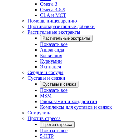
Омега 3
Омега 3-6-9
CLA и MCT
Помощь пищеварению
Противопаразитарные добавки
Растительные экстракты
Растительные экстракты
Показать все
Ашваганда
Босвеллия
Куркумин
Эхинацея
Сердце и сосуды
Суставы и связки
Суставы и связки
Показать все
MSM
Глюкозамин и хондроитин
Комплексы для суставов и связок
Спирулина
Против стресса
Против стресса
Показать все
5-HTP