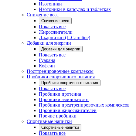
Изотоники
Изотоники в капсулах и таблетках
Снижение веса
Снижение веса
Показать все
Жиросжигатели
Л-карнитин (L-Carnitine)
Добавки для энергии
Добавки для энергии
Показать все
Гуарана
Кофеин
Посттренировочные комплексы
Пробники спортивного питания
Пробники спортивного питания
Показать все
Пробники протеина
Пробники аминокислот
Пробники предтренировочных комплексов
Пробники жиросжигателей
Прочие пробники
Спортивные напитки
Спортивные напитки
Показать все