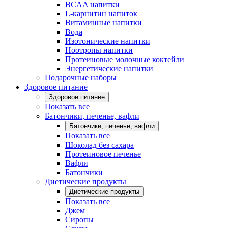
BCAA напитки
L-карнитин напиток
Витаминные напитки
Вода
Изотонические напитки
Ноотропы напитки
Протеиновые молочные коктейли
Энергетические напитки
Подарочные наборы
Здоровое питание
Здоровое питание
Показать все
Батончики, печенье, вафли
Батончики, печенье, вафли
Показать все
Шоколад без сахара
Протеиновое печенье
Вафли
Батончики
Диетические продукты
Диетические продукты
Показать все
Джем
Сиропы