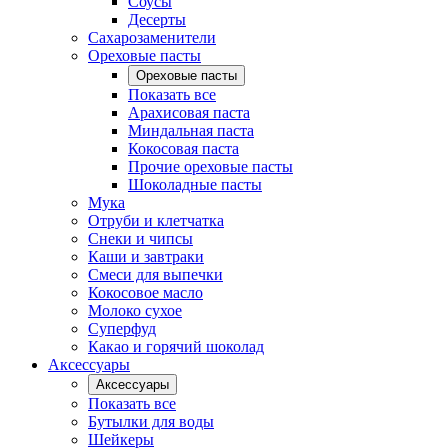
Соусы
Десерты
Сахарозаменители
Ореховые пасты
Ореховые пасты
Показать все
Арахисовая паста
Миндальная паста
Кокосовая паста
Прочие ореховые пасты
Шоколадные пасты
Мука
Отруби и клетчатка
Снеки и чипсы
Каши и завтраки
Смеси для выпечки
Кокосовое масло
Молоко сухое
Суперфуд
Какао и горячий шоколад
Аксессуары
Аксессуары
Показать все
Бутылки для воды
Шейкеры