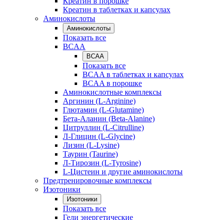
Креатин в порошке
Креатин в таблетках и капсулах
Аминокислоты
Аминокислоты
Показать все
BCAA
BCAA
Показать все
BCAA в таблетках и капсулах
BCAA в порошке
Аминокислотные комплексы
Аргинин (L-Arginine)
Глютамин (L-Glutamine)
Бета-Аланин (Beta-Alanine)
Цитруллин (L-Citrulline)
Л-Глицин (L-Glycine)
Лизин (L-Lysine)
Таурин (Taurine)
Л-Тирозин (L-Tyrosine)
L-Цистеин и другие аминокислоты
Предтренировочные комплексы
Изотоники
Изотоники
Показать все
Гели энергетические