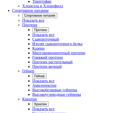
Триптофан
Хлорелла и Хлорофилл
Спортивное питание
Спортивное питание
Показать все
Протеин
Протеин
Показать все
Сывороточный
Изолят сывороточного белка
Казеин
Многокомпонентный протеин
Говяжий протеин
Протеин растительный
Протеин яичный
Гейнер
Гейнер
Показать все
Амилопектин
Высокобелковые гейнеры
Высокоуглеводные гейнеры
Креатин
Креатин
Показать все