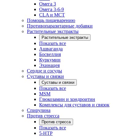
Омега 3
Омега 3-6-9
CLA и MCT
Помощь пищеварению
Противопаразитарные добавки
Растительные экстракты
Растительные экстракты
Показать все
Ашваганда
Босвеллия
Куркумин
Эхинацея
Сердце и сосуды
Суставы и связки
Суставы и связки
Показать все
MSM
Глюкозамин и хондроитин
Комплексы для суставов и связок
Спирулина
Против стресса
Против стресса
Показать все
5-HTP