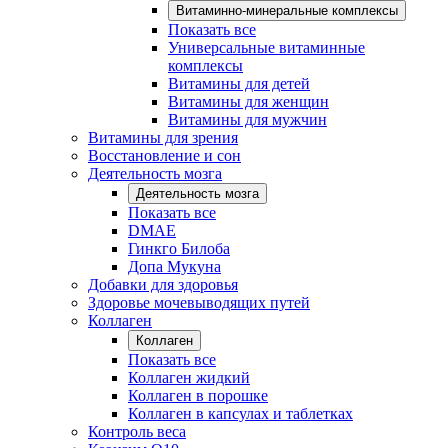
Витаминно-минеральные комплексы
Показать все
Универсальные витаминные
комплексы
Витамины для детей
Витамины для женщин
Витамины для мужчин
Витамины для зрения
Восстановление и сон
Деятельность мозга
Деятельность мозга
Показать все
DMAE
Гинкго Билоба
Допа Мукуна
Добавки для здоровья
Здоровье мочевыводящих путей
Коллаген
Коллаген
Показать все
Коллаген жидкий
Коллаген в порошке
Коллаген в капсулах и таблетках
Контроль веса