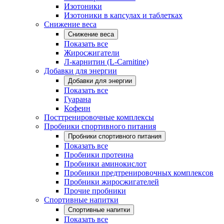
Изотоники
Изотоники в капсулах и таблетках
Снижение веса
Снижение веса
Показать все
Жиросжигатели
Л-карнитин (L-Carnitine)
Добавки для энергии
Добавки для энергии
Показать все
Гуарана
Кофеин
Посттренировочные комплексы
Пробники спортивного питания
Пробники спортивного питания
Показать все
Пробники протеина
Пробники аминокислот
Пробники предтренировочных комплексов
Пробники жиросжигателей
Прочие пробники
Спортивные напитки
Спортивные напитки
Показать все