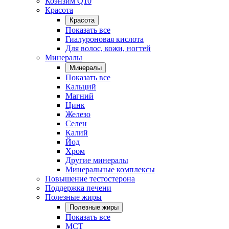
Коэнзим Q10
Красота
Красота
Показать все
Гиалуроновая кислота
Для волос, кожи, ногтей
Минералы
Минералы
Показать все
Кальций
Магний
Цинк
Железо
Селен
Калий
Йод
Хром
Другие минералы
Минеральные комплексы
Повышение тестостерона
Поддержка печени
Полезные жиры
Полезные жиры
Показать все
MCT