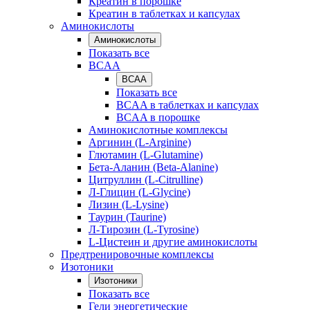
Креатин в порошке
Креатин в таблетках и капсулах
Аминокислоты
Аминокислоты
Показать все
BCAA
BCAA
Показать все
BCAA в таблетках и капсулах
BCAA в порошке
Аминокислотные комплексы
Аргинин (L-Arginine)
Глютамин (L-Glutamine)
Бета-Аланин (Beta-Alanine)
Цитруллин (L-Citrulline)
Л-Глицин (L-Glycine)
Лизин (L-Lysine)
Таурин (Taurine)
Л-Тирозин (L-Tyrosine)
L-Цистеин и другие аминокислоты
Предтренировочные комплексы
Изотоники
Изотоники
Показать все
Гели энергетические