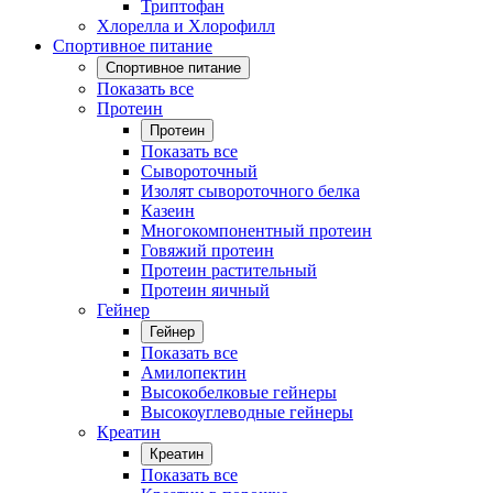
Триптофан
Хлорелла и Хлорофилл
Спортивное питание
Спортивное питание
Показать все
Протеин
Протеин
Показать все
Сывороточный
Изолят сывороточного белка
Казеин
Многокомпонентный протеин
Говяжий протеин
Протеин растительный
Протеин яичный
Гейнер
Гейнер
Показать все
Амилопектин
Высокобелковые гейнеры
Высокоуглеводные гейнеры
Креатин
Креатин
Показать все