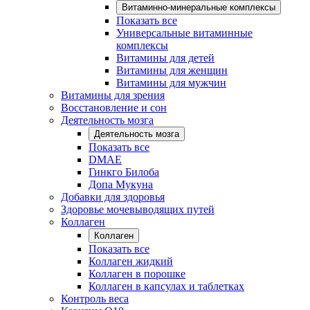
Витаминно-минеральные комплексы
Показать все
Универсальные витаминные
комплексы
Витамины для детей
Витамины для женщин
Витамины для мужчин
Витамины для зрения
Восстановление и сон
Деятельность мозга
Деятельность мозга
Показать все
DMAE
Гинкго Билоба
Допа Мукуна
Добавки для здоровья
Здоровье мочевыводящих путей
Коллаген
Коллаген
Показать все
Коллаген жидкий
Коллаген в порошке
Коллаген в капсулах и таблетках
Контроль веса