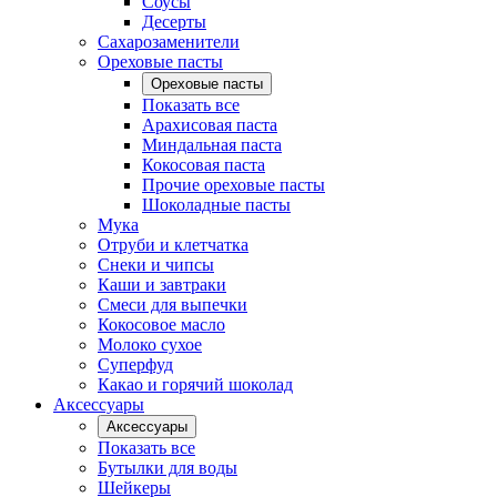
Соусы
Десерты
Сахарозаменители
Ореховые пасты
Ореховые пасты
Показать все
Арахисовая паста
Миндальная паста
Кокосовая паста
Прочие ореховые пасты
Шоколадные пасты
Мука
Отруби и клетчатка
Снеки и чипсы
Каши и завтраки
Смеси для выпечки
Кокосовое масло
Молоко сухое
Суперфуд
Какао и горячий шоколад
Аксессуары
Аксессуары
Показать все
Бутылки для воды
Шейкеры