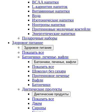
BCAA напитки
L-карнитин напиток
Витаминные напитки
Вода
Изотонические напитки
Ноотропы напитки
Протеиновые молочные коктейли
Энергетические напитки
Подарочные наборы
Здоровое питание
Здоровое питание
Показать все
Батончики, печенье, вафли
Батончики, печенье, вафли
Показать все
Шоколад без сахара
Протеиновое печенье
Вафли
Батончики
Диетические продукты
Диетические продукты
Показать все
Джем
Сиропы