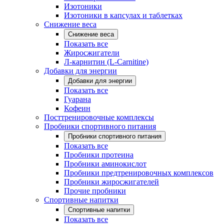
Изотоники
Изотоники в капсулах и таблетках
Снижение веса
Снижение веса
Показать все
Жиросжигатели
Л-карнитин (L-Carnitine)
Добавки для энергии
Добавки для энергии
Показать все
Гуарана
Кофеин
Посттренировочные комплексы
Пробники спортивного питания
Пробники спортивного питания
Показать все
Пробники протеина
Пробники аминокислот
Пробники предтренировочных комплексов
Пробники жиросжигателей
Прочие пробники
Спортивные напитки
Спортивные напитки
Показать все