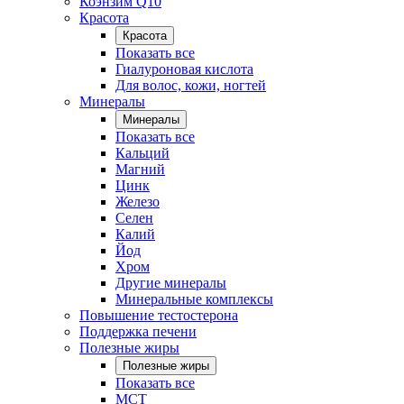
Коэнзим Q10
Красота
Красота
Показать все
Гиалуроновая кислота
Для волос, кожи, ногтей
Минералы
Минералы
Показать все
Кальций
Магний
Цинк
Железо
Селен
Калий
Йод
Хром
Другие минералы
Минеральные комплексы
Повышение тестостерона
Поддержка печени
Полезные жиры
Полезные жиры
Показать все
MCT