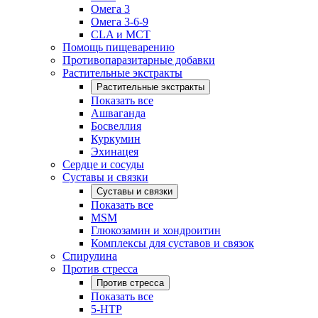
Омега 3
Омега 3-6-9
CLA и MCT
Помощь пищеварению
Противопаразитарные добавки
Растительные экстракты
Растительные экстракты
Показать все
Ашваганда
Босвеллия
Куркумин
Эхинацея
Сердце и сосуды
Суставы и связки
Суставы и связки
Показать все
MSM
Глюкозамин и хондроитин
Комплексы для суставов и связок
Спирулина
Против стресса
Против стресса
Показать все
5-HTP