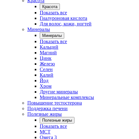
Красота
Красота
Показать все
Гиалуроновая кислота
Для волос, кожи, ногтей
Минералы
Минералы
Показать все
Кальций
Магний
Цинк
Железо
Селен
Калий
Йод
Хром
Другие минералы
Минеральные комплексы
Повышение тестостерона
Поддержка печени
Полезные жиры
Полезные жиры
Показать все
MCT
Омега 3