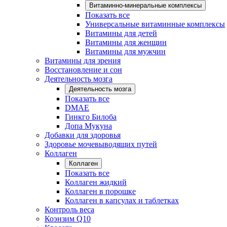
Витаминно-минеральные комплексы
Показать все
Универсальные витаминные комплексы
Витамины для детей
Витамины для женщин
Витамины для мужчин
Витамины для зрения
Восстановление и сон
Деятельность мозга
Деятельность мозга
Показать все
DMAE
Гинкго Билоба
Допа Мукуна
Добавки для здоровья
Здоровье мочевыводящих путей
Коллаген
Коллаген
Показать все
Коллаген жидкий
Коллаген в порошке
Коллаген в капсулах и таблетках
Контроль веса
Коэнзим Q10