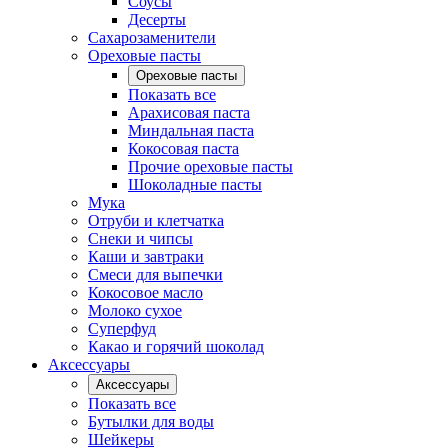
Соусы
Десерты
Сахарозаменители
Ореховые пасты
Ореховые пасты
Показать все
Арахисовая паста
Миндальная паста
Кокосовая паста
Прочие ореховые пасты
Шоколадные пасты
Мука
Отруби и клетчатка
Снеки и чипсы
Каши и завтраки
Смеси для выпечки
Кокосовое масло
Молоко сухое
Суперфуд
Какао и горячий шоколад
Аксессуары
Аксессуары
Показать все
Бутылки для воды
Шейкеры