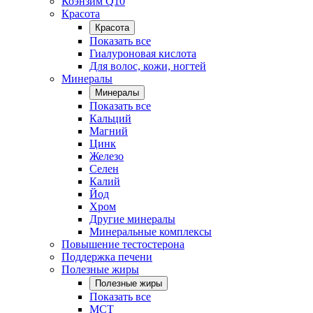
Коэнзим Q10
Красота
Красота
Показать все
Гиалуроновая кислота
Для волос, кожи, ногтей
Минералы
Минералы
Показать все
Кальций
Магний
Цинк
Железо
Селен
Калий
Йод
Хром
Другие минералы
Минеральные комплексы
Повышение тестостерона
Поддержка печени
Полезные жиры
Полезные жиры
Показать все
MCT