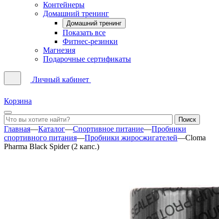
Контейнеры
Домашний тренинг
Домашний тренинг
Показать все
Фитнес-резинки
Магнезия
Подарочные сертификаты
Личный кабинет
Корзина
Главная
—
Каталог
—
Спортивное питание
—
Пробники
спортивного питания
—
Пробники жиросжигателей
—
Cloma
Pharma Black Spider (2 капс.)