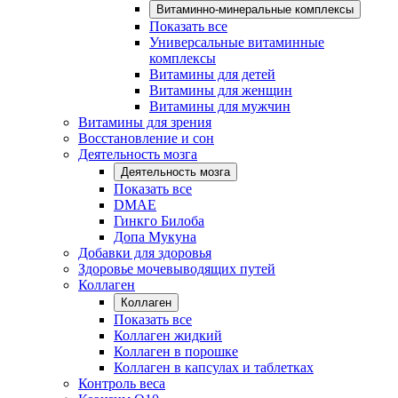
Витаминно-минеральные комплексы
Показать все
Универсальные витаминные
комплексы
Витамины для детей
Витамины для женщин
Витамины для мужчин
Витамины для зрения
Восстановление и сон
Деятельность мозга
Деятельность мозга
Показать все
DMAE
Гинкго Билоба
Допа Мукуна
Добавки для здоровья
Здоровье мочевыводящих путей
Коллаген
Коллаген
Показать все
Коллаген жидкий
Коллаген в порошке
Коллаген в капсулах и таблетках
Контроль веса