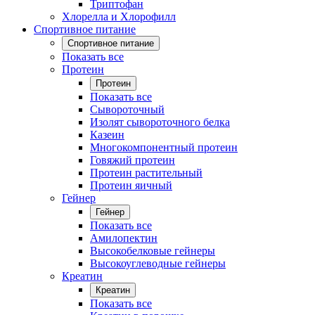
Триптофан
Хлорелла и Хлорофилл
Спортивное питание
Спортивное питание
Показать все
Протеин
Протеин
Показать все
Сывороточный
Изолят сывороточного белка
Казеин
Многокомпонентный протеин
Говяжий протеин
Протеин растительный
Протеин яичный
Гейнер
Гейнер
Показать все
Амилопектин
Высокобелковые гейнеры
Высокоуглеводные гейнеры
Креатин
Креатин
Показать все