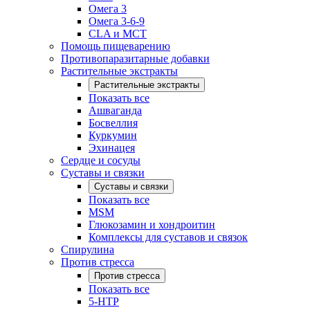
Омега 3
Омега 3-6-9
CLA и MCT
Помощь пищеварению
Противопаразитарные добавки
Растительные экстракты
Растительные экстракты
Показать все
Ашваганда
Босвеллия
Куркумин
Эхинацея
Сердце и сосуды
Суставы и связки
Суставы и связки
Показать все
MSM
Глюкозамин и хондроитин
Комплексы для суставов и связок
Спирулина
Против стресса
Против стресса
Показать все
5-HTP