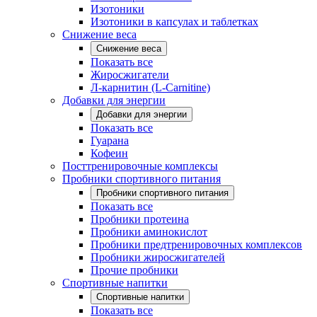
Изотоники
Изотоники в капсулах и таблетках
Снижение веса
Снижение веса
Показать все
Жиросжигатели
Л-карнитин (L-Carnitine)
Добавки для энергии
Добавки для энергии
Показать все
Гуарана
Кофеин
Посттренировочные комплексы
Пробники спортивного питания
Пробники спортивного питания
Показать все
Пробники протеина
Пробники аминокислот
Пробники предтренировочных комплексов
Пробники жиросжигателей
Прочие пробники
Спортивные напитки
Спортивные напитки
Показать все