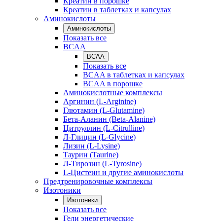
Креатин в порошке
Креатин в таблетках и капсулах
Аминокислоты
Аминокислоты
Показать все
BCAA
BCAA
Показать все
BCAA в таблетках и капсулах
BCAA в порошке
Аминокислотные комплексы
Аргинин (L-Arginine)
Глютамин (L-Glutamine)
Бета-Аланин (Beta-Alanine)
Цитруллин (L-Citrulline)
Л-Глицин (L-Glycine)
Лизин (L-Lysine)
Таурин (Taurine)
Л-Тирозин (L-Tyrosine)
L-Цистеин и другие аминокислоты
Предтренировочные комплексы
Изотоники
Изотоники
Показать все
Гели энергетические