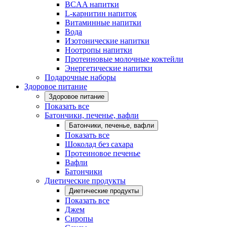
BCAA напитки
L-карнитин напиток
Витаминные напитки
Вода
Изотонические напитки
Ноотропы напитки
Протеиновые молочные коктейли
Энергетические напитки
Подарочные наборы
Здоровое питание
Здоровое питание
Показать все
Батончики, печенье, вафли
Батончики, печенье, вафли
Показать все
Шоколад без сахара
Протеиновое печенье
Вафли
Батончики
Диетические продукты
Диетические продукты
Показать все
Джем
Сиропы