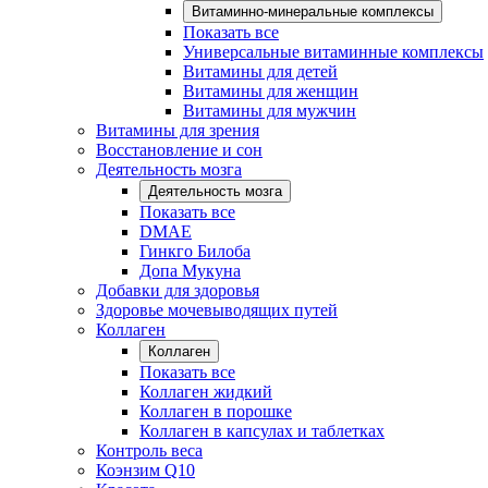
Витаминно-минеральные комплексы
Показать все
Универсальные витаминные комплексы
Витамины для детей
Витамины для женщин
Витамины для мужчин
Витамины для зрения
Восстановление и сон
Деятельность мозга
Деятельность мозга
Показать все
DMAE
Гинкго Билоба
Допа Мукуна
Добавки для здоровья
Здоровье мочевыводящих путей
Коллаген
Коллаген
Показать все
Коллаген жидкий
Коллаген в порошке
Коллаген в капсулах и таблетках
Контроль веса
Коэнзим Q10