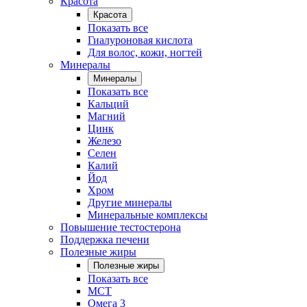
Красота
Красота
Показать все
Гиалуроновая кислота
Для волос, кожи, ногтей
Минералы
Минералы
Показать все
Кальций
Магний
Цинк
Железо
Селен
Калий
Йод
Хром
Другие минералы
Минеральные комплексы
Повышение тестостерона
Поддержка печени
Полезные жиры
Полезные жиры
Показать все
MCT
Омега 3