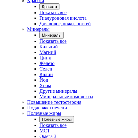
Красота
Красота
Показать все
Гиалуроновая кислота
Для волос, кожи, ногтей
Минералы
Минералы
Показать все
Кальций
Магний
Цинк
Железо
Селен
Калий
Йод
Хром
Другие минералы
Минеральные комплексы
Повышение тестостерона
Поддержка печени
Полезные жиры
Полезные жиры
Показать все
MCT
Омега 3