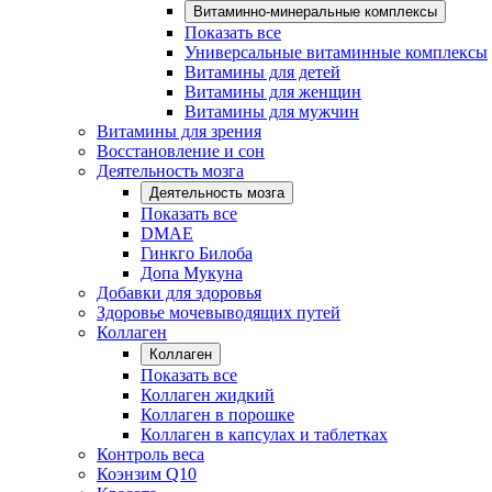
Витаминно-минеральные комплексы
Показать все
Универсальные витаминные комплексы
Витамины для детей
Витамины для женщин
Витамины для мужчин
Витамины для зрения
Восстановление и сон
Деятельность мозга
Деятельность мозга
Показать все
DMAE
Гинкго Билоба
Допа Мукуна
Добавки для здоровья
Здоровье мочевыводящих путей
Коллаген
Коллаген
Показать все
Коллаген жидкий
Коллаген в порошке
Коллаген в капсулах и таблетках
Контроль веса
Коэнзим Q10