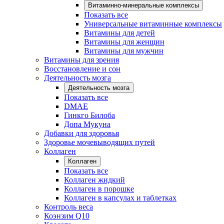
Витаминно-минеральные комплексы
Показать все
Универсальные витаминные комплексы
Витамины для детей
Витамины для женщин
Витамины для мужчин
Витамины для зрения
Восстановление и сон
Деятельность мозга
Деятельность мозга
Показать все
DMAE
Гинкго Билоба
Допа Мукуна
Добавки для здоровья
Здоровье мочевыводящих путей
Коллаген
Коллаген
Показать все
Коллаген жидкий
Коллаген в порошке
Коллаген в капсулах и таблетках
Контроль веса
Коэнзим Q10