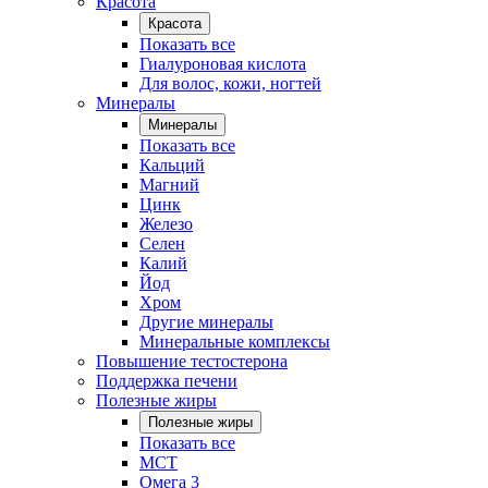
Красота
Красота
Показать все
Гиалуроновая кислота
Для волос, кожи, ногтей
Минералы
Минералы
Показать все
Кальций
Магний
Цинк
Железо
Селен
Калий
Йод
Хром
Другие минералы
Минеральные комплексы
Повышение тестостерона
Поддержка печени
Полезные жиры
Полезные жиры
Показать все
MCT
Омега 3