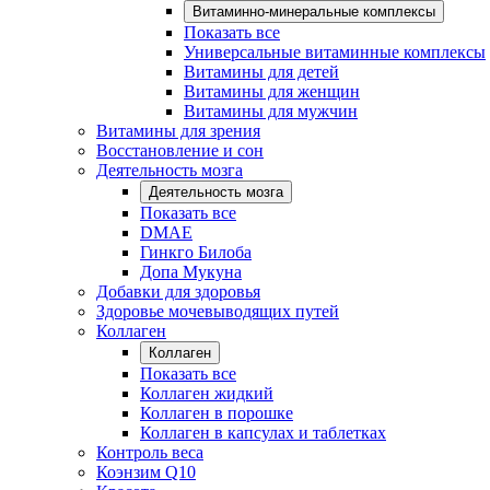
Витаминно-минеральные комплексы
Показать все
Универсальные витаминные комплексы
Витамины для детей
Витамины для женщин
Витамины для мужчин
Витамины для зрения
Восстановление и сон
Деятельность мозга
Деятельность мозга
Показать все
DMAE
Гинкго Билоба
Допа Мукуна
Добавки для здоровья
Здоровье мочевыводящих путей
Коллаген
Коллаген
Показать все
Коллаген жидкий
Коллаген в порошке
Коллаген в капсулах и таблетках
Контроль веса
Коэнзим Q10