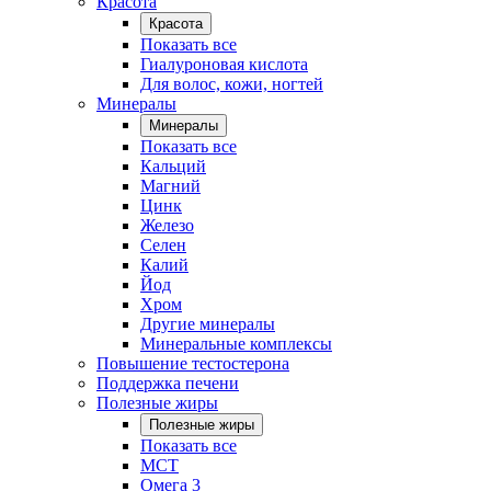
Красота
Красота
Показать все
Гиалуроновая кислота
Для волос, кожи, ногтей
Минералы
Минералы
Показать все
Кальций
Магний
Цинк
Железо
Селен
Калий
Йод
Хром
Другие минералы
Минеральные комплексы
Повышение тестостерона
Поддержка печени
Полезные жиры
Полезные жиры
Показать все
MCT
Омега 3