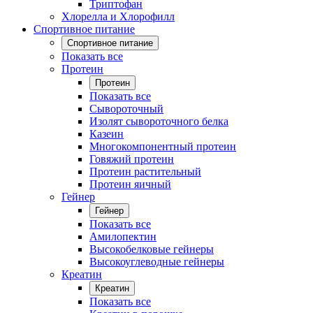
Триптофан
Хлорелла и Хлорофилл
Спортивное питание
Спортивное питание
Показать все
Протеин
Протеин
Показать все
Сывороточный
Изолят сывороточного белка
Казеин
Многокомпонентный протеин
Говяжий протеин
Протеин растительный
Протеин яичный
Гейнер
Гейнер
Показать все
Амилопектин
Высокобелковые гейнеры
Высокоуглеводные гейнеры
Креатин
Креатин
Показать все