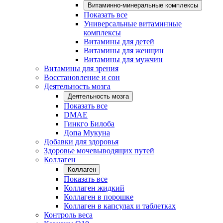
Витаминно-минеральные комплексы
Показать все
Универсальные витаминные
комплексы
Витамины для детей
Витамины для женщин
Витамины для мужчин
Витамины для зрения
Восстановление и сон
Деятельность мозга
Деятельность мозга
Показать все
DMAE
Гинкго Билоба
Допа Мукуна
Добавки для здоровья
Здоровье мочевыводящих путей
Коллаген
Коллаген
Показать все
Коллаген жидкий
Коллаген в порошке
Коллаген в капсулах и таблетках
Контроль веса