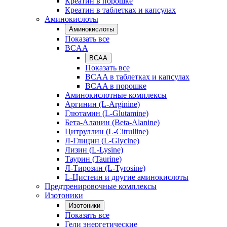
Креатин в порошке
Креатин в таблетках и капсулах
Аминокислоты
Аминокислоты
Показать все
BCAA
BCAA
Показать все
BCAA в таблетках и капсулах
BCAA в порошке
Аминокислотные комплексы
Аргинин (L-Arginine)
Глютамин (L-Glutamine)
Бета-Аланин (Beta-Alanine)
Цитруллин (L-Citrulline)
Л-Глицин (L-Glycine)
Лизин (L-Lysine)
Таурин (Taurine)
Л-Тирозин (L-Tyrosine)
L-Цистеин и другие аминокислоты
Предтренировочные комплексы
Изотоники
Изотоники
Показать все
Гели энергетические