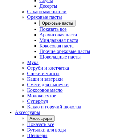
Соусы
Десерты
Сахарозаменители
Ореховые пасты
Ореховые пасты
Показать все
Арахисовая паста
Миндальная паста
Кокосовая паста
Прочие ореховые пасты
Шоколадные пасты
Мука
Отруби и клетчатка
Снеки и чипсы
Каши и завтраки
Смеси для выпечки
Кокосовое масло
Молоко сухое
Суперфуд
Какао и горячий шоколад
Аксессуары
Аксессуары
Показать все
Бутылки для воды
Шейкеры