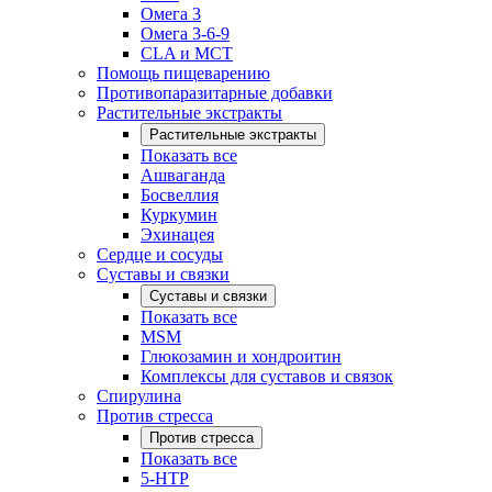
Омега 3
Омега 3-6-9
CLA и MCT
Помощь пищеварению
Противопаразитарные добавки
Растительные экстракты
Растительные экстракты
Показать все
Ашваганда
Босвеллия
Куркумин
Эхинацея
Сердце и сосуды
Суставы и связки
Суставы и связки
Показать все
MSM
Глюкозамин и хондроитин
Комплексы для суставов и связок
Спирулина
Против стресса
Против стресса
Показать все
5-HTP