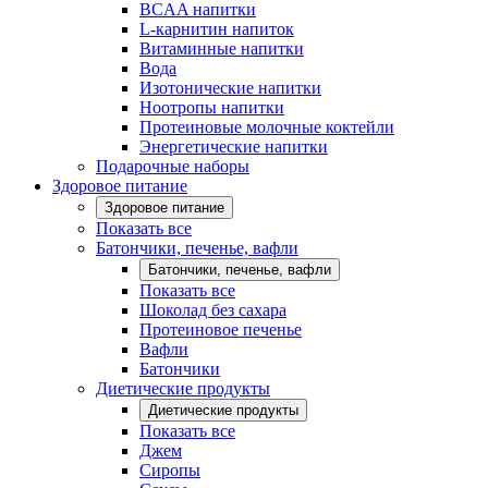
BCAA напитки
L-карнитин напиток
Витаминные напитки
Вода
Изотонические напитки
Ноотропы напитки
Протеиновые молочные коктейли
Энергетические напитки
Подарочные наборы
Здоровое питание
Здоровое питание
Показать все
Батончики, печенье, вафли
Батончики, печенье, вафли
Показать все
Шоколад без сахара
Протеиновое печенье
Вафли
Батончики
Диетические продукты
Диетические продукты
Показать все
Джем
Сиропы