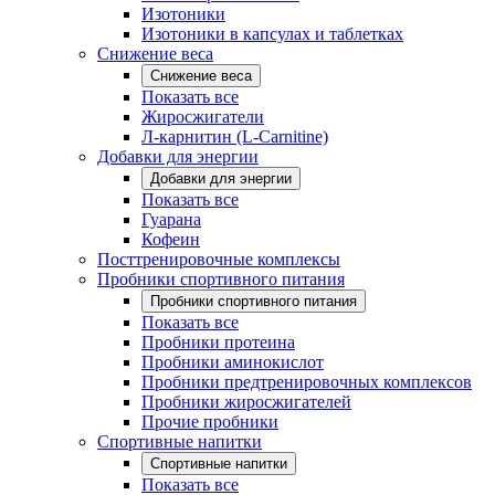
Изотоники
Изотоники в капсулах и таблетках
Снижение веса
Снижение веса
Показать все
Жиросжигатели
Л-карнитин (L-Carnitine)
Добавки для энергии
Добавки для энергии
Показать все
Гуарана
Кофеин
Посттренировочные комплексы
Пробники спортивного питания
Пробники спортивного питания
Показать все
Пробники протеина
Пробники аминокислот
Пробники предтренировочных комплексов
Пробники жиросжигателей
Прочие пробники
Спортивные напитки
Спортивные напитки
Показать все