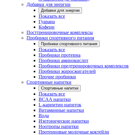
Добавки для энергии
Добавки для энергии
Показать все
Гуарана
Кофеин
Посттренировочные комплексы
Пробники спортивного питания
Пробники спортивного питания
Показать все
Пробники протеина
Пробники аминокислот
Пробники предтренировочных комплексов
Пробники жиросжигателей
Прочие пробники
Спортивные напитки
Спортивные напитки
Показать все
BCAA напитки
L-карнитин напиток
Витаминные напитки
Вода
Изотонические напитки
Ноотропы напитки
Протеиновые молочные коктейли