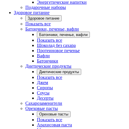
Энергетические напитки
Подарочные наборы
Здоровое питание
Здоровое питание
Показать все
Батончики, печенье, вафли
Батончики, печенье, вафли
Показать все
Шоколад без сахара
Протеиновое печенье
Вафли
Батончики
Диетические продукты
Диетические продукты
Показать все
Джем
Сиропы
Соусы
Десерты
Сахарозаменители
Ореховые пасты
Ореховые пасты
Показать все
Арахисовая паста