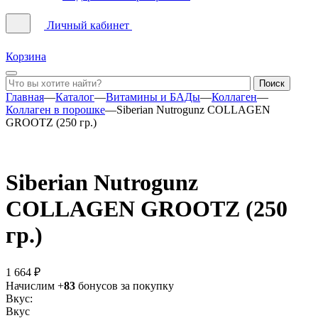
Личный кабинет
Корзина
Главная
—
Каталог
—
Витамины и БАДы
—
Коллаген
—
Коллаген в порошке
—
Siberian Nutrogunz COLLAGEN
GROOTZ (250 гр.)
Siberian Nutrogunz
COLLAGEN GROOTZ (250
гр.)
1 664 ₽
Начислим +
83
бонусов за покупку
Вкус:
Вкус