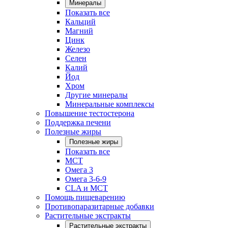
Минералы
Показать все
Кальций
Магний
Цинк
Железо
Селен
Калий
Йод
Хром
Другие минералы
Минеральные комплексы
Повышение тестостерона
Поддержка печени
Полезные жиры
Полезные жиры
Показать все
MCT
Омега 3
Омега 3-6-9
CLA и MCT
Помощь пищеварению
Противопаразитарные добавки
Растительные экстракты
Растительные экстракты