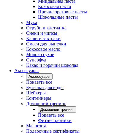
Миндальная паста
Кокосовая паста
Прочие ореховые пасты
Шоколадные пасты
Мука
Отруби и клетчатка
Снеки и чипсы
Каши и завтраки
Смеси для выпечки
Кокосовое масло
Молоко сухое
Суперфуд
Какао и горячий шоколад
Аксессуары
Аксессуары
Показать все
Бутылки для воды
Шейкеры
Контейнеры
Домашний тренинг
Домашний тренинг
Показать все
Фитнес-резинки
Магнезия
Подарочные сертификаты