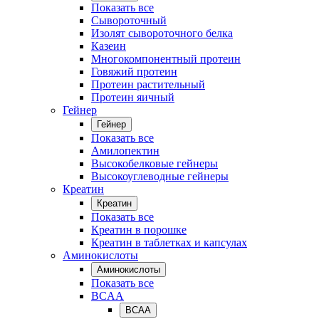
Показать все
Сывороточный
Изолят сывороточного белка
Казеин
Многокомпонентный протеин
Говяжий протеин
Протеин растительный
Протеин яичный
Гейнер
Гейнер
Показать все
Амилопектин
Высокобелковые гейнеры
Высокоуглеводные гейнеры
Креатин
Креатин
Показать все
Креатин в порошке
Креатин в таблетках и капсулах
Аминокислоты
Аминокислоты
Показать все
BCAA
BCAA