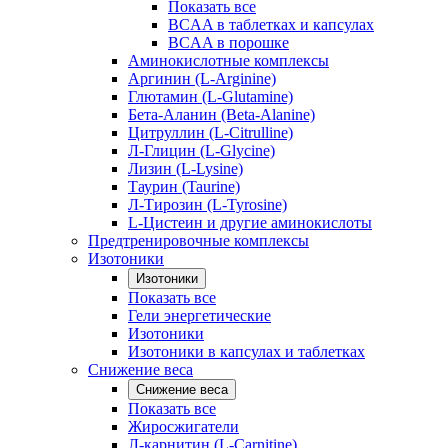
Показать все
BCAA в таблетках и капсулах
BCAA в порошке
Аминокислотные комплексы
Аргинин (L-Arginine)
Глютамин (L-Glutamine)
Бета-Аланин (Beta-Alanine)
Цитруллин (L-Citrulline)
Л-Глицин (L-Glycine)
Лизин (L-Lysine)
Таурин (Taurine)
Л-Тирозин (L-Tyrosine)
L-Цистеин и другие аминокислоты
Предтренировочные комплексы
Изотоники
Изотоники
Показать все
Гели энергетические
Изотоники
Изотоники в капсулах и таблетках
Снижение веса
Снижение веса
Показать все
Жиросжигатели
Л-карнитин (L-Carnitine)