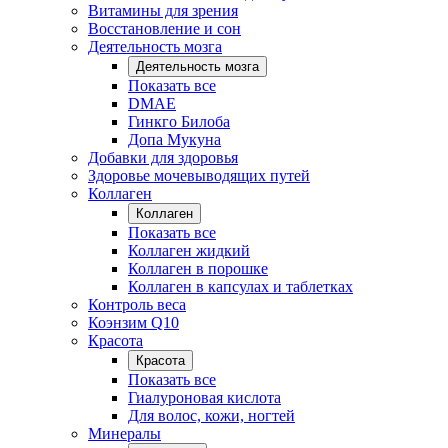
Витамины для зрения
Восстановление и сон
Деятельность мозга
Деятельность мозга
Показать все
DMAE
Гинкго Билоба
Допа Мукуна
Добавки для здоровья
Здоровье мочевыводящих путей
Коллаген
Коллаген
Показать все
Коллаген жидкий
Коллаген в порошке
Коллаген в капсулах и таблетках
Контроль веса
Коэнзим Q10
Красота
Красота
Показать все
Гиалуроновая кислота
Для волос, кожи, ногтей
Минералы