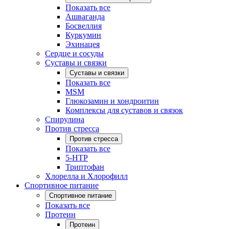
Показать все
Ашваганда
Босвеллия
Куркумин
Эхинацея
Сердце и сосуды
Суставы и связки
Суставы и связки
Показать все
MSM
Глюкозамин и хондроитин
Комплексы для суставов и связок
Спирулина
Против стресса
Против стресса
Показать все
5-HTP
Триптофан
Хлорелла и Хлорофилл
Спортивное питание
Спортивное питание
Показать все
Протеин
Протеин