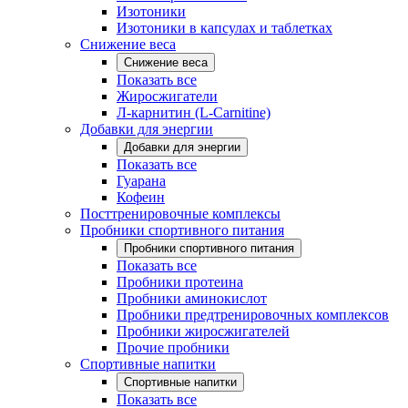
Изотоники
Изотоники в капсулах и таблетках
Снижение веса
Снижение веса
Показать все
Жиросжигатели
Л-карнитин (L-Carnitine)
Добавки для энергии
Добавки для энергии
Показать все
Гуарана
Кофеин
Посттренировочные комплексы
Пробники спортивного питания
Пробники спортивного питания
Показать все
Пробники протеина
Пробники аминокислот
Пробники предтренировочных комплексов
Пробники жиросжигателей
Прочие пробники
Спортивные напитки
Спортивные напитки
Показать все