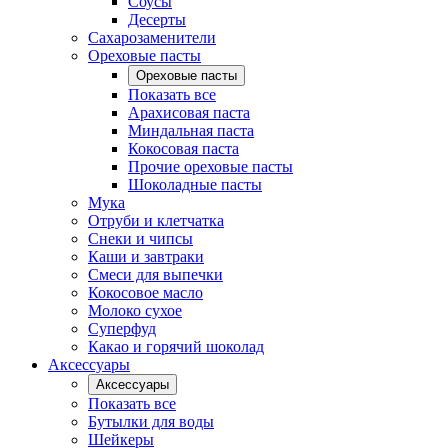
Соусы
Десерты
Сахарозаменители
Ореховые пасты
Ореховые пасты
Показать все
Арахисовая паста
Миндальная паста
Кокосовая паста
Прочие ореховые пасты
Шоколадные пасты
Мука
Отруби и клетчатка
Снеки и чипсы
Каши и завтраки
Смеси для выпечки
Кокосовое масло
Молоко сухое
Суперфуд
Какао и горячий шоколад
Аксессуары
Аксессуары
Показать все
Бутылки для воды
Шейкеры