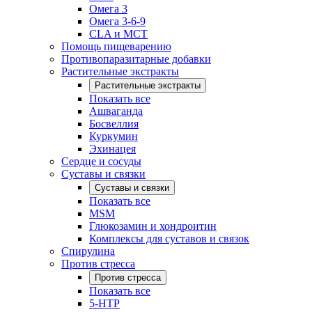
Омега 3
Омега 3-6-9
CLA и MCT
Помощь пищеварению
Противопаразитарные добавки
Растительные экстракты
Растительные экстракты
Показать все
Ашваганда
Босвеллия
Куркумин
Эхинацея
Сердце и сосуды
Суставы и связки
Суставы и связки
Показать все
MSM
Глюкозамин и хондроитин
Комплексы для суставов и связок
Спирулина
Против стресса
Против стресса
Показать все
5-HTP