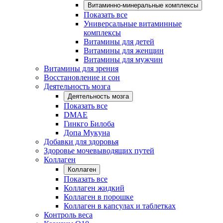
Витаминно-минеральные комплексы
Показать все
Универсальные витаминные
комплексы
Витамины для детей
Витамины для женщин
Витамины для мужчин
Витамины для зрения
Восстановление и сон
Деятельность мозга
Деятельность мозга
Показать все
DMAE
Гинкго Билоба
Допа Мукуна
Добавки для здоровья
Здоровье мочевыводящих путей
Коллаген
Коллаген
Показать все
Коллаген жидкий
Коллаген в порошке
Коллаген в капсулах и таблетках
Контроль веса