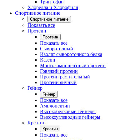
Триптофан
Хлорелла и Хлорофилл
Спортивное питание
Спортивное питание
Показать все
Протеин
Протеин
Показать все
Сывороточный
Изолят сывороточного белка
Казеин
Многокомпонентный протеин
Говяжий протеин
Протеин растительный
Протеин яичный
Гейнер
Гейнер
Показать все
Амилопектин
Высокобелковые гейнеры
Высокоуглеводные гейнеры
Креатин
Креатин
Показать все