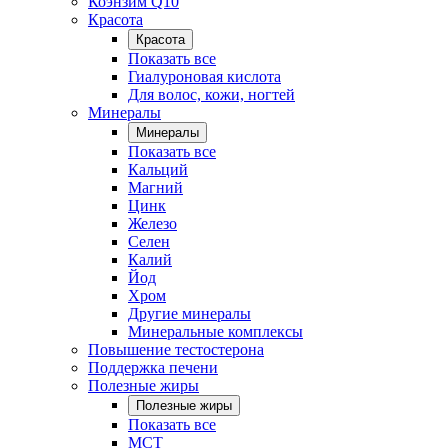
Коэнзим Q10
Красота
Красота
Показать все
Гиалуроновая кислота
Для волос, кожи, ногтей
Минералы
Минералы
Показать все
Кальций
Магний
Цинк
Железо
Селен
Калий
Йод
Хром
Другие минералы
Минеральные комплексы
Повышение тестостерона
Поддержка печени
Полезные жиры
Полезные жиры
Показать все
MCT