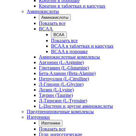
Креатин в порошке
Креатин в таблетках и капсулах
Аминокислоты
Аминокислоты
Показать все
BCAA
BCAA
Показать все
BCAA в таблетках и капсулах
BCAA в порошке
Аминокислотные комплексы
Аргинин (L-Arginine)
Глютамин (L-Glutamine)
Бета-Аланин (Beta-Alanine)
Цитруллин (L-Citrulline)
Л-Глицин (L-Glycine)
Лизин (L-Lysine)
Таурин (Taurine)
Л-Тирозин (L-Tyrosine)
L-Цистеин и другие аминокислоты
Предтренировочные комплексы
Изотоники
Изотоники
Показать все
Гели энергетические