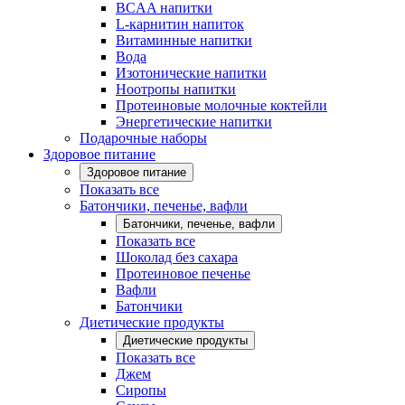
BCAA напитки
L-карнитин напиток
Витаминные напитки
Вода
Изотонические напитки
Ноотропы напитки
Протеиновые молочные коктейли
Энергетические напитки
Подарочные наборы
Здоровое питание
Здоровое питание
Показать все
Батончики, печенье, вафли
Батончики, печенье, вафли
Показать все
Шоколад без сахара
Протеиновое печенье
Вафли
Батончики
Диетические продукты
Диетические продукты
Показать все
Джем
Сиропы