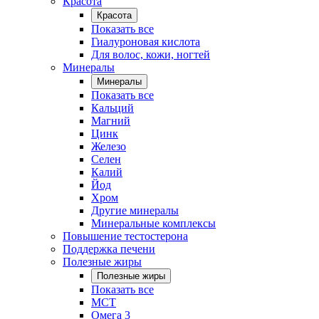
Красота
Красота
Показать все
Гиалуроновая кислота
Для волос, кожи, ногтей
Минералы
Минералы
Показать все
Кальций
Магний
Цинк
Железо
Селен
Калий
Йод
Хром
Другие минералы
Минеральные комплексы
Повышение тестостерона
Поддержка печени
Полезные жиры
Полезные жиры
Показать все
MCT
Омега 3