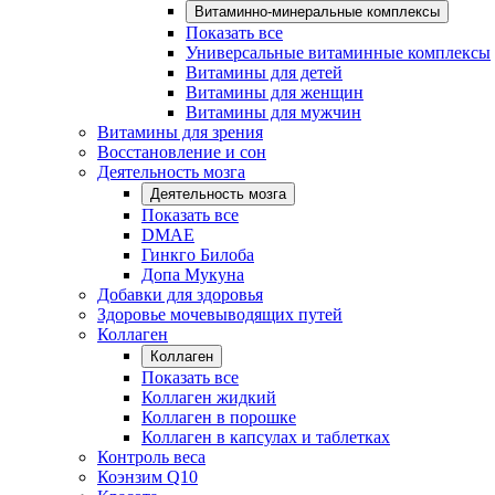
Витаминно-минеральные комплексы
Показать все
Универсальные витаминные комплексы
Витамины для детей
Витамины для женщин
Витамины для мужчин
Витамины для зрения
Восстановление и сон
Деятельность мозга
Деятельность мозга
Показать все
DMAE
Гинкго Билоба
Допа Мукуна
Добавки для здоровья
Здоровье мочевыводящих путей
Коллаген
Коллаген
Показать все
Коллаген жидкий
Коллаген в порошке
Коллаген в капсулах и таблетках
Контроль веса
Коэнзим Q10