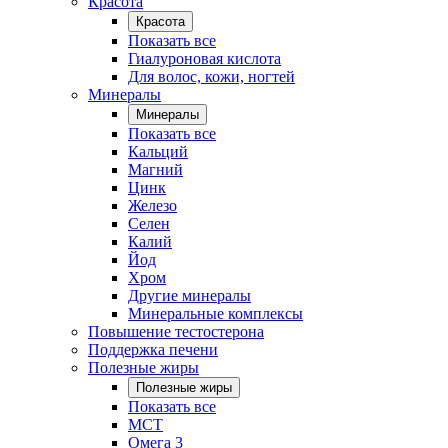
Красота
Красота
Показать все
Гиалуроновая кислота
Для волос, кожи, ногтей
Минералы
Минералы
Показать все
Кальций
Магний
Цинк
Железо
Селен
Калий
Йод
Хром
Другие минералы
Минеральные комплексы
Повышение тестостерона
Поддержка печени
Полезные жиры
Полезные жиры
Показать все
MCT
Омега 3