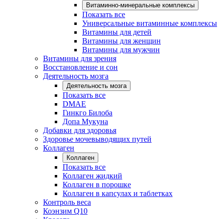
Витаминно-минеральные комплексы
Показать все
Универсальные витаминные комплексы
Витамины для детей
Витамины для женщин
Витамины для мужчин
Витамины для зрения
Восстановление и сон
Деятельность мозга
Деятельность мозга
Показать все
DMAE
Гинкго Билоба
Допа Мукуна
Добавки для здоровья
Здоровье мочевыводящих путей
Коллаген
Коллаген
Показать все
Коллаген жидкий
Коллаген в порошке
Коллаген в капсулах и таблетках
Контроль веса
Коэнзим Q10