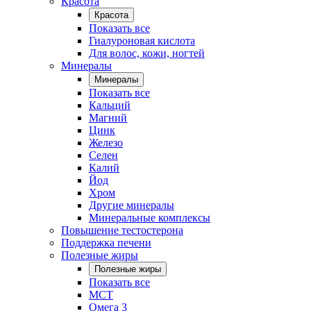
Красота
Красота
Показать все
Гиалуроновая кислота
Для волос, кожи, ногтей
Минералы
Минералы
Показать все
Кальций
Магний
Цинк
Железо
Селен
Калий
Йод
Хром
Другие минералы
Минеральные комплексы
Повышение тестостерона
Поддержка печени
Полезные жиры
Полезные жиры
Показать все
MCT
Омега 3