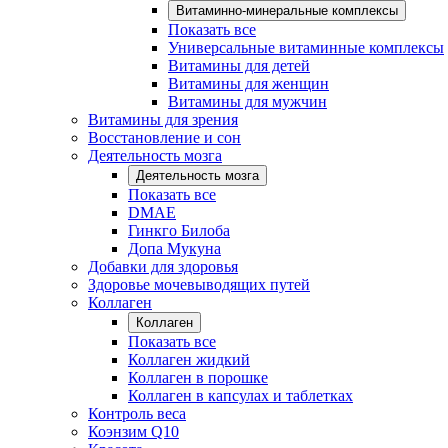
Витаминно-минеральные комплексы
Показать все
Универсальные витаминные комплексы
Витамины для детей
Витамины для женщин
Витамины для мужчин
Витамины для зрения
Восстановление и сон
Деятельность мозга
Деятельность мозга
Показать все
DMAE
Гинкго Билоба
Допа Мукуна
Добавки для здоровья
Здоровье мочевыводящих путей
Коллаген
Коллаген
Показать все
Коллаген жидкий
Коллаген в порошке
Коллаген в капсулах и таблетках
Контроль веса
Коэнзим Q10